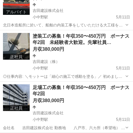
吉田建設株式会社
アルバイト
小中野駅
5月11日
北日本造船所に於いて、船舶の内装工事をしていただける大工様を募
集しています。 日当16000円となります。 内容は、船舶の中で下地を
青森
八戸市
小中野駅
大工
船舶
塗装工の募集！年収350〜450万円 ボーナス
作り、断熱材を詰めて、ボードを貼る作業です。 型枠大工、建築大工
年2回 未経験者大歓迎。先輩社員…
が活躍しています。 ...
月収380,000円
正社員
吉田建設（株）
小中野駅
5月11日
◎仕事内容: ＼モットーは「細心の施工で感動を塗る」／ 初めまして
『吉田建設株式会社』です。 この度は、弊社にて請け負う施工業務の
青森
八戸市
小中野駅
その他
業務
足場工の募集！年収350〜450万円 ボーナス
塗装工を募集させていただきます。 未経験の方を大歓迎にて募集させ
年2回
ていただきます。 ...
月収380,000円
正社員
吉田建設株式会社
小中野駅
5月11日
会社名 吉田建設株式会社 勤務地 八戸市、六カ所（希望地） 給