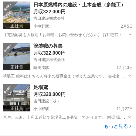
青森
八戸市
小中野駅
建築
船舶
日本原燃構内の建設・土木全般（多能工）
作り、断熱材を詰めて、ボードを貼る作業です。
月収322,000円
吉田建設株式会社
正社員
小中野駅
2月5日
【電話応募も大歓迎！お気軽にお問い合わせください】 採用窓口：
0178-32-7800 ＼モットーは「細心の施工で感動を塗る」／ 初めまして
青森
八戸市
小中野駅
土木
業務
塗装職の募集
『吉田建設株式会社』です。 この度は、弊社にて請け負う施工業務の
月収322,000円
日本...
吉田建設株式会社
正社員
陸奥湊駅
12月13日
塗装工 給料はもちろん将来の退職金まで考えた企業です。 会社名 吉
田建設株式会社 勤務地 青森県 八戸市 給与 月給 27.6万 ~ 32.2万円 職
青森
八戸市
陸奥湊駅
その他
足場鳶
種 建築・土木・建設 仕事の特徴 高収入急募昇給・昇格あり 仕事内...
月収320,000円
吉田建設（株）
正社員
小中野駅
11月27日
八戸、三沢、十和田近郊で足場鳶工を募集しております。 (枠足場、ク
サビ足場) 冬も安定して仕事もあります。 単身の方には独身寮も完備
青森
八戸市
小中野駅
その他
足場
もっと見る
しています。 社会保険、厚生年金完備。 業績によりボーナス支給。