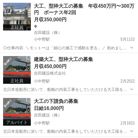
与 月給 26.0万～ 38.0万円 ※六カ所の場合は早出２０００円
青森
八戸市
小中野駅
その他
足場
大工、型枠大工の募集 年収450万円〜300万
(日額） 雇用形態 正社員 仕事内容 ・ビル等の足場組み立て・解体
円 ボーナス年2回
・...
月収350,000円
正社員
吉田建設（株）
小中野駅
5月11日
◎仕事内容: ＼モットーは「細心の施工で感動を塗る」／ 初めまして
『吉田建設株式会社』です。 この度は、弊社にて請け負う施工業務の
青森
八戸市
小中野駅
その他
業務
建築大工、型枠大工の募集
大工を募集させていただきます。 未経験の方を大歓迎にて募集させて
月収450,000円
いただきます。 ...
吉田建設株式会社
正社員
小中野駅
2月25日
北日本造船所に於いて、船舶の内装工事をしていただける大工様を募
集しています。 日当1万6千円となります。 内容は、船舶の中で下地を
青森
八戸市
小中野駅
その他
断熱材
大工の下請負の募集
作り、断熱材を詰めて、ボードを貼る作業です。 型枠大工、建築大工
日給16,000円
が活躍しています。 ...
吉田建設（株）
アルバイト
小中野駅
2月16日
北日本造船所に於いて、船舶の内装工事をしていただける大工様を募
集しています。 日当1万6千円となります。 内容は、船舶の中で下地を