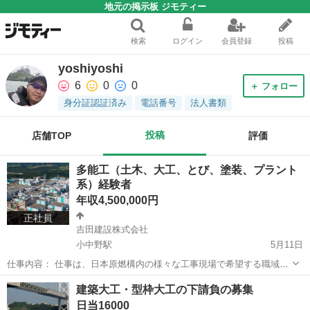
地元の掲示板 ジモティー
検索
ログイン
会員登録
投稿
yoshiyoshi
6
0
0
＋ フォロー
身分証認証済み
電話番号
法人書類
投稿
店舗TOP
評価
多能工（土木、大工、とび、塗装、プラント
系）経験者
年収4,500,000円
正社員
吉田建設株式会社
小中野駅
5月11日
仕事内容： 仕事は、日本原燃構内の様々な工事現場で希望する職域で
活躍してもらいます。 女性社員も活躍しています！ 募集は、現場経験
青森
八戸市
小中野駅
その他
多能工
建築大工・型枠大工の下請負の募集
1年以上の募集です。ベテランスタッフがバックアップ致します。 ア
日当16000
ピールポイント...