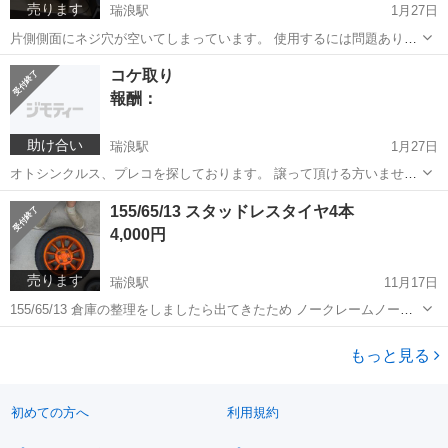
売ります
瑞浪駅
1月27日
片側側面にネジ穴が空いてしまっています。 使用するには問題ありま
せん。
岐阜
土岐市
瑞浪駅
収納家具
ネジ
コケ取り
報酬：
助け合い
瑞浪駅
1月27日
オトシンクルス、プレコを探しております。 譲って頂ける方いません
か？
岐阜
土岐市
瑞浪駅
買いたい/ください
プレコ
155/65/13 スタッドレスタイヤ4本
4,000円
売ります
瑞浪駅
11月17日
155/65/13 倉庫の整理をしましたら出てきたため ノークレームノーリ
ターンでお願いいたします。
岐阜
土岐市
瑞浪駅
タイヤ、ホイール
もっと見る
スタッドレスタイヤ
初めての方へ
利用規約