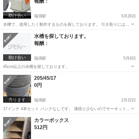
報酬：
助け合い
瑞浪駅
5月26日
水槽で、使用したく動作するものを探しております。 引き取りには伺
います。
岐阜
土岐市
瑞浪駅
買いたい/ください
浄化槽
水槽を探しております。
報酬：
助け合い
瑞浪駅
5月6日
45cm以上の水槽を探しております。
岐阜
土岐市
瑞浪駅
買いたい/ください
水槽
205/45/17
0円
売ります
瑞浪駅
2月22日
17インチ 4本セット パンクなしです。 溝残り少ないのでサーキット等
遊びでいかがですか？
岐阜
土岐市
瑞浪駅
タイヤ、ホイール
セット
カラーボックス
512円