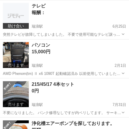
す。値段等は相談させて下さいm(_ _)m
岐阜
土岐市
瑞浪駅
買いたい/ください
プラレール
テレビ
報酬：
助け合い
瑞浪駅
6月25日
突然テレビが故障してしまいました。 不要で使用可能なテレビ譲って
頂けるないでしょうか？ 引取りに伺います。
岐阜
土岐市
瑞浪駅
買いたい/ください
パソコン
15,000円
売ります
瑞浪駅
2月1日
AMD Phenom(tm) Ⅱ x6 1090T 起動確認済み 以前使用していましたが
もう使用しないためお譲りします。 ケースにセットした状態でお渡し
岐阜
土岐市
瑞浪駅
デスクトップパソコン
215/45/17 4本セット
します。 起動確認済みWindows10導入済みです。 モニターはセ...
GeForce GTX
0円
売ります
瑞浪駅
7月31日
不要になりました。 パンク修理なしですが内ベリしてます。 サーキッ
ト等の遊びタイヤにいかがですか？
岐阜
土岐市
瑞浪駅
タイヤ、ホイール
セット
浄化槽エアーポンプを探しております。