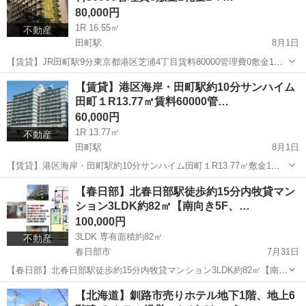
80,000円
1R 16.55㎡
不動産
田町駅
8月1日
【賃貸】JR田町駅9分東京都港区芝浦4丁目賃料80000管理費0敷金1礼
金1マンション JR田町駅約9分 東京都港区芝浦4丁目 マンション 1R 専
東京
港区
田町駅
マンション
外国人
【賃貸】港区海岸・田町駅約10分サンハイム
有面積16.55㎡ バストイレユニット ...
田町１R13.77㎡賃料60000管…
60,000円
1R 13.77㎡
不動産
田町駅
8月1日
【賃貸】港区海岸・田町駅約10分サンハイム田町１R13.77㎡敷金1礼
金１【外国籍相談】 ＪＲ田町駅約10分 東京都港区海岸3丁目 鉄骨鉄筋
東京
港区
田町駅
マンション
定額制
【春日部】北春日部駅徒歩約15分内牧貸マン
コンクリート造 地上１１階建て 1975年4月築 １R 1...
ション3LDK約82㎡【南向き5F、…
100,000円
3LDK 専有面積約82㎡
不動産
春日部市
7月31日
【春日部】北春日部駅徒歩約15分内牧貸マンション3LDK約82㎡【南向
き5F、ペット可】 東武伊勢崎線 北春日部駅徒歩約15分 貸マンション
埼玉
春日部市
マンション
徒歩
【北海道】釧路市売りホテル地下1階、地上6
3LDK 玄関 洋室4.7 洋室7 和...