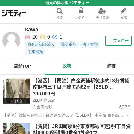
地元の掲示板 ジモティー
検索
ログイン
会員登録
投稿
kawa
20
0
1
＋ フォロー
身分証認証済み
電話番号
法人書類
宅建書類
投稿
店舗TOP
評価
【港区】【民泊】白金高輪駅徒歩約13分賃貸
南麻布三丁目戸建て約62㎡【2SLD…
300,000円
2LDK 約62㎡
不動産
白金高輪駅
8月7日
【港区】賃貸南麻布三丁目戸建て約62㎡【2SLDK】 南麻布 白金高輪
駅徒歩約13分 麻布十番駅徒歩約15分 2SLDK 約62㎡ 玄関 6帖 4.5帖 バ
東京
港区
白金高輪駅
マンション
徒歩
【賃貸】JR田町駅9分東京都港区芝浦4丁目賃
ス トイレ 洗面所 階段...
料80000管理費0敷金1礼金1マ…