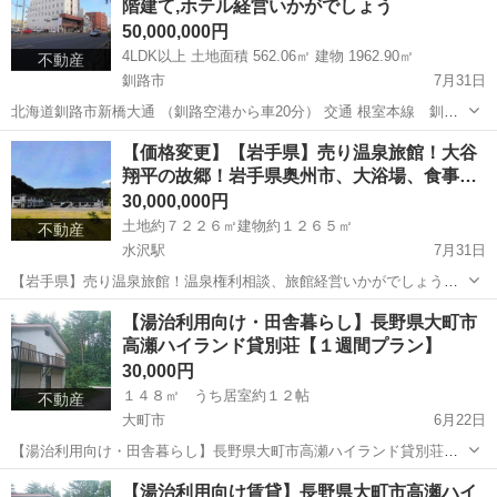
階建て,ホテル経営いかがでしょう
50,000,000円
4LDK以上 土地面積 562.06㎡ 建物 1962.90㎡
不動産
釧路市
7月31日
北海道釧路市新橋大通 （釧路空港から車20分） 交通 根室本線 釧路
駅より徒歩33分、阿寒バス・くしろバス バス停新橋大通6丁目 徒
北海道
釧路市
中古（マンション/一戸建て）
徒歩
【価格変更】【岩手県】売り温泉旅館！大谷
歩0分 土地面積 562.06㎡ 170.02坪 建物 ...
翔平の故郷！岩手県奥州市、大浴場、食事…
30,000,000円
土地約７２２６㎡建物約１２６５㎡
不動産
水沢駅
7月31日
【岩手県】売り温泉旅館！温泉権利相談、旅館経営いかがでしょう
【収益物件】 岩手県奥州市 ＪＲ東北本線(黒磯～利府・盛岡) 水沢駅
岩手
奥州市
水沢駅
その他
物件
【湯治利用向け・田舎暮らし】長野県大町市
建物7棟 本館フロント、食事処、バー 宿泊棟×４(１９客室) 大浴場
高瀬ハイランド貸別荘【１週間プラン】
ボ...
30,000円
１４８㎡ うち居室約１２帖
不動産
大町市
6月22日
【湯治利用向け・田舎暮らし】長野県大町市高瀬ハイランド貸別荘
【１週間より貸出】 長野県大町市平高瀬ハイランド 建物約148㎡ ２
長野
大町市
その他
別荘
【湯治利用向け賃貸】長野県大町市高瀬ハイ
階建 募集中！2026年9月 https://youtu.be/Nc22oT...