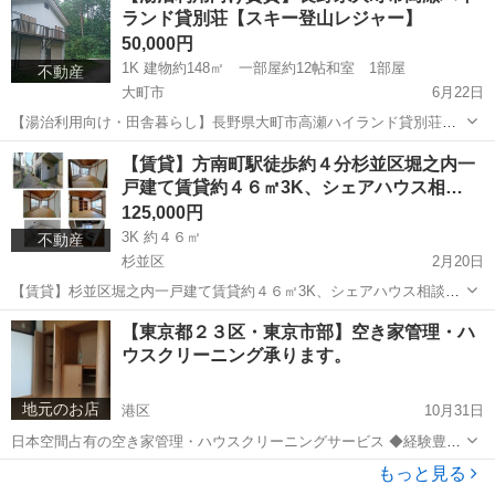
ランド貸別荘【スキー登山レジャー】
50,000円
1K 建物約148㎡ 一部屋約12帖和室 1部屋
不動産
大町市
6月22日
【湯治利用向け・田舎暮らし】長野県大町市高瀬ハイランド貸別荘
【スキー登山レジャー】 長野県大町市平高瀬ハイランド 建物約148
長野
大町市
その他
別荘
【賃貸】方南町駅徒歩約４分杉並区堀之内一
㎡ ２階建 【秋シーズン】 2026年9月 募集中！ https://yo...
戸建て賃貸約４６㎡3K、シェアハウス相…
125,000円
3K 約４６㎡
不動産
杉並区
2月20日
【賃貸】杉並区堀之内一戸建て賃貸約４６㎡3K、シェアハウス相談
【外国人相談】 杉並区堀之内 丸の内線方南町駅徒歩約４分 新宿、都
東京
杉並区
一戸建て
徒歩
【東京都２３区・東京市部】空き家管理・ハ
心(山手線各駅)に行くのも便利 建物約４６㎡ 3K 和室 和室...
ウスクリーニング承ります。
地元のお店
港区
10月31日
日本空間占有の空き家管理・ハウスクリーニングサービス ◆経験豊富
な総合不動産会社だからできるワンストップサービス 敷金精算交渉 ハ
東京
港区
その他
張替
もっと見る
ウスクリーニング見積もり まずはお見積りいたします。お気軽にご連