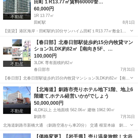
田町１R13.77㎡賃料60000管…
60,000円
1R 13.77㎡
不動産
田町駅
8月1日
【賃貸】港区海岸・田町駅約10分サンハイム田町１R13.77㎡敷金1礼
金１【外国籍相談】 ＪＲ田町駅約10分 東京都港区海岸3丁目 鉄骨鉄筋
東京
港区
田町駅
マンション
定額制
【春日部】北春日部駅徒歩約15分内牧貸マン
コンクリート造 地上１１階建て 1975年4月築 １R 1...
ション3LDK約82㎡【南向き5F、…
100,000円
3LDK 専有面積約82㎡
不動産
春日部市
7月31日
【春日部】北春日部駅徒歩約15分内牧貸マンション3LDK約82㎡【南向
き5F、ペット可】 東武伊勢崎線 北春日部駅徒歩約15分 貸マンション
埼玉
春日部市
マンション
徒歩
【北海道】釧路市売りホテル地下1階、地上6
3LDK 玄関 洋室4.7 洋室7 和...
階建て,ホテル経営いかがでしょう
50,000,000円
4LDK以上 土地面積 562.06㎡ 建物 1962.90㎡
不動産
釧路市
7月31日
北海道釧路市新橋大通 （釧路空港から車20分） 交通 根室本線 釧路
駅より徒歩33分、阿寒バス・くしろバス バス停新橋大通6丁目 徒
北海道
釧路市
中古（マンション/一戸建て）
徒歩
【価格変更】【岩手県】売り温泉旅館！大谷
歩0分 土地面積 562.06㎡ 170.02坪 建物 ...