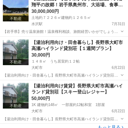
翔平の故郷！岩手県奥州市、大浴場、食事…
30,000,000円
土地約７２２６㎡建物約１２６５㎡
不動産
水沢駅
7月31日
【岩手県】売り温泉旅館！温泉権利相談、旅館経営いかがでしょう
【収益物件】 岩手県奥州市 ＪＲ東北本線(黒磯～利府・盛岡) 水沢駅
岩手
奥州市
水沢駅
その他
物件
【湯治利用向け・田舎暮らし】長野県大町市
建物7棟 本館フロント、食事処、バー 宿泊棟×４(１９客室) 大浴場
高瀬ハイランド貸別荘【１週間プラン】
ボ...
30,000円
１４８㎡ うち居室約１２帖
不動産
大町市
6月22日
【湯治利用向け・田舎暮らし】長野県大町市高瀬ハイランド貸別荘
【１週間より貸出】 長野県大町市平高瀬ハイランド 建物約148㎡ ２
長野
大町市
その他
別荘
【湯治利用向け賃貸】長野県大町市高瀬ハイ
階建 募集中！2026年9月 https://youtu.be/Nc22oT...
ランド貸別荘【スキー登山レジャー】
50,000円
1K 建物約148㎡ 一部屋約12帖和室 1部屋
不動産
大町市
6月22日
【湯治利用向け・田舎暮らし】長野県大町市高瀬ハイランド貸別荘
【スキー登山レジャー】 長野県大町市平高瀬ハイランド 建物約148
長野
大町市
その他
別荘
もっと見る