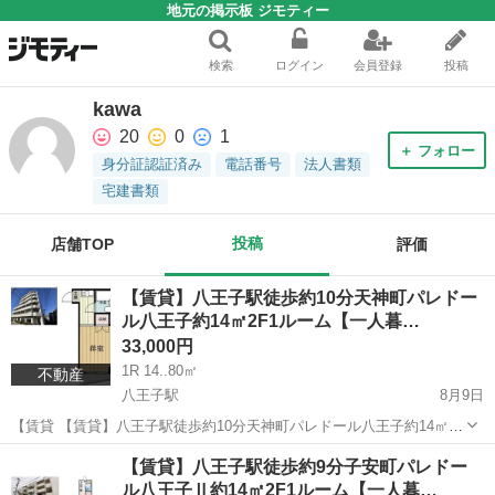
地元の掲示板 ジモティー
検索
ログイン
会員登録
投稿
kawa
20
0
1
＋ フォロー
身分証認証済み
電話番号
法人書類
宅建書類
投稿
店舗TOP
評価
【賃貸】八王子駅徒歩約10分天神町パレドー
ル八王子約14㎡2F1ルーム【一人暮…
33,000円
1R 14..80㎡
不動産
八王子駅
8月9日
【賃貸 【賃貸】八王子駅徒歩約10分天神町パレドール八王子約14㎡
2F1ルーム【一人暮らし】 東京都八王子市天神町 八王子駅徒歩約10分
東京
八王子市
八王子駅
マンション
徒歩
【賃貸】八王子駅徒歩約9分子安町パレドー
鉄筋コンクリート造 1R 約14㎡ バストイレユニット ...
ル八王子Ⅱ約14㎡2F1ルーム【一人暮…