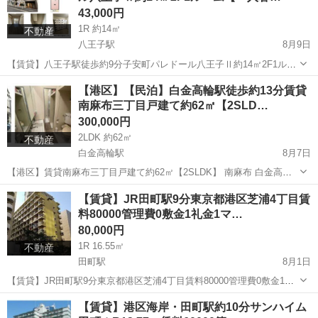
43,000円
1R 約14㎡
不動産
八王子駅
8月9日
【賃貸】八王子駅徒歩約9分子安町パレドール八王子Ⅱ約14㎡2F1ルー
ム【一人暮らし】 東京都八王子市子安町 八王子駅徒歩約9分 鉄筋コン
東京
八王子市
八王子駅
マンション
徒歩
【港区】【民泊】白金高輪駅徒歩約13分賃貸
クリート造 1R 約14㎡ バストイレユニット 電気コンロ ...
南麻布三丁目戸建て約62㎡【2SLD…
300,000円
2LDK 約62㎡
不動産
白金高輪駅
8月7日
【港区】賃貸南麻布三丁目戸建て約62㎡【2SLDK】 南麻布 白金高輪
駅徒歩約13分 麻布十番駅徒歩約15分 2SLDK 約62㎡ 玄関 6帖 4.5帖 バ
東京
港区
白金高輪駅
マンション
徒歩
【賃貸】JR田町駅9分東京都港区芝浦4丁目賃
ス トイレ 洗面所 階段...
料80000管理費0敷金1礼金1マ…
80,000円
1R 16.55㎡
不動産
田町駅
8月1日
【賃貸】JR田町駅9分東京都港区芝浦4丁目賃料80000管理費0敷金1礼
金1マンション JR田町駅約9分 東京都港区芝浦4丁目 マンション 1R 専
東京
港区
田町駅
マンション
外国人
【賃貸】港区海岸・田町駅約10分サンハイム
有面積16.55㎡ バストイレユニット ...