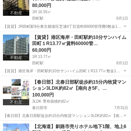
80,000円
1R 16.55㎡
不動産
田町駅
8月1日
【賃貸】JR田町駅9分東京都港区芝浦4丁目賃料80000管理費0敷金1礼
金1マンション JR田町駅約9分 東京都港区芝浦4丁目 マンション 1R 専
東京
港区
田町駅
マンション
外国人
【賃貸】港区海岸・田町駅約10分サンハイム
有面積16.55㎡ バストイレユニット ...
田町１R13.77㎡賃料60000管…
60,000円
1R 13.77㎡
不動産
田町駅
8月1日
【賃貸】港区海岸・田町駅約10分サンハイム田町１R13.77㎡敷金1礼
金１【外国籍相談】 ＪＲ田町駅約10分 東京都港区海岸3丁目 鉄骨鉄筋
東京
港区
田町駅
マンション
定額制
【春日部】北春日部駅徒歩約15分内牧貸マン
コンクリート造 地上１１階建て 1975年4月築 １R 1...
ション3LDK約82㎡【南向き5F、…
100,000円
3LDK 専有面積約82㎡
不動産
春日部市
7月31日
【春日部】北春日部駅徒歩約15分内牧貸マンション3LDK約82㎡【南向
き5F、ペット可】 東武伊勢崎線 北春日部駅徒歩約15分 貸マンション
埼玉
春日部市
マンション
徒歩
【北海道】釧路市売りホテル地下1階、地上6
3LDK 玄関 洋室4.7 洋室7 和...