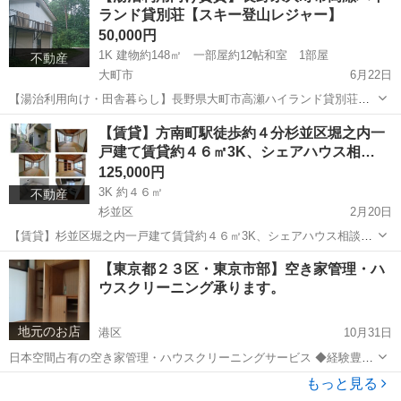
ランド貸別荘【スキー登山レジャー】
50,000円
1K 建物約148㎡ 一部屋約12帖和室 1部屋
不動産
大町市
6月22日
【湯治利用向け・田舎暮らし】長野県大町市高瀬ハイランド貸別荘
【スキー登山レジャー】 長野県大町市平高瀬ハイランド 建物約148
長野
大町市
その他
別荘
【賃貸】方南町駅徒歩約４分杉並区堀之内一
㎡ ２階建 【秋シーズン】 2026年9月 募集中！ https://yo...
戸建て賃貸約４６㎡3K、シェアハウス相…
125,000円
3K 約４６㎡
不動産
杉並区
2月20日
【賃貸】杉並区堀之内一戸建て賃貸約４６㎡3K、シェアハウス相談
【外国人相談】 杉並区堀之内 丸の内線方南町駅徒歩約４分 新宿、都
東京
杉並区
一戸建て
徒歩
【東京都２３区・東京市部】空き家管理・ハ
心(山手線各駅)に行くのも便利 建物約４６㎡ 3K 和室 和室...
ウスクリーニング承ります。
地元のお店
港区
10月31日
日本空間占有の空き家管理・ハウスクリーニングサービス ◆経験豊富
な総合不動産会社だからできるワンストップサービス 敷金精算交渉 ハ
東京
港区
その他
張替
もっと見る
ウスクリーニング見積もり まずはお見積りいたします。お気軽にご連