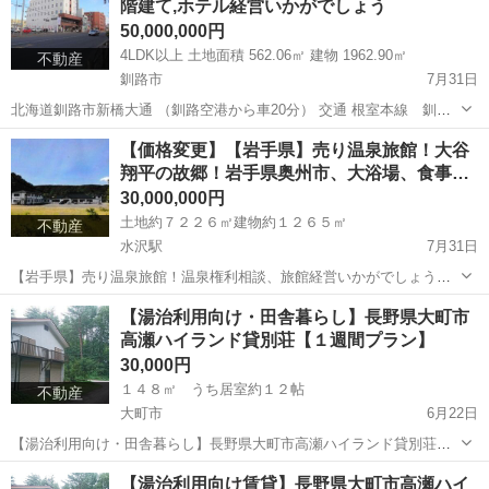
階建て,ホテル経営いかがでしょう
50,000,000円
4LDK以上 土地面積 562.06㎡ 建物 1962.90㎡
不動産
釧路市
7月31日
北海道釧路市新橋大通 （釧路空港から車20分） 交通 根室本線 釧路
駅より徒歩33分、阿寒バス・くしろバス バス停新橋大通6丁目 徒
北海道
釧路市
中古（マンション/一戸建て）
徒歩
【価格変更】【岩手県】売り温泉旅館！大谷
歩0分 土地面積 562.06㎡ 170.02坪 建物 ...
翔平の故郷！岩手県奥州市、大浴場、食事…
30,000,000円
土地約７２２６㎡建物約１２６５㎡
不動産
水沢駅
7月31日
【岩手県】売り温泉旅館！温泉権利相談、旅館経営いかがでしょう
【収益物件】 岩手県奥州市 ＪＲ東北本線(黒磯～利府・盛岡) 水沢駅
岩手
奥州市
水沢駅
その他
物件
【湯治利用向け・田舎暮らし】長野県大町市
建物7棟 本館フロント、食事処、バー 宿泊棟×４(１９客室) 大浴場
高瀬ハイランド貸別荘【１週間プラン】
ボ...
30,000円
１４８㎡ うち居室約１２帖
不動産
大町市
6月22日
【湯治利用向け・田舎暮らし】長野県大町市高瀬ハイランド貸別荘
【１週間より貸出】 長野県大町市平高瀬ハイランド 建物約148㎡ ２
長野
大町市
その他
別荘
【湯治利用向け賃貸】長野県大町市高瀬ハイ
階建 募集中！2026年9月 https://youtu.be/Nc22oT...