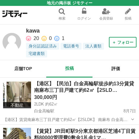
地元の掲示板 ジモティー
検索
ログイン
会員登録
投稿
kawa
20
0
1
＋ フォロー
身分証認証済み
電話番号
法人書類
宅建書類
投稿
店舗TOP
評価
【港区】【民泊】白金高輪駅徒歩約13分賃貸
南麻布三丁目戸建て約62㎡【2SLD…
300,000円
2LDK 約62㎡
不動産
白金高輪駅
8月7日
【港区】賃貸南麻布三丁目戸建て約62㎡【2SLDK】 南麻布 白金高輪
駅徒歩約13分 麻布十番駅徒歩約15分 2SLDK 約62㎡ 玄関 6帖 4.5帖 バ
東京
港区
白金高輪駅
マンション
徒歩
【賃貸】JR田町駅9分東京都港区芝浦4丁目賃
ス トイレ 洗面所 階段...
料80000管理費0敷金1礼金1マ…