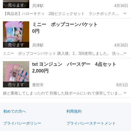
売ります
貝津駅
4月16日
【商品名】ハローキティ 2段ピクニックセット ランチボックス
【色】ピンク 【サイズ】縦21×横21×高さ18cm 【商品の状態】小学校
愛知
豊田市
貝津駅
調理器具
ミニー ポップコーンバケット
の運動会などで数回使用後保管してました。状態は画像にて状態をご
0円
確認下さい。 中古品...
売ります
貝津駅
4月16日
ミニー ポップコーンバケット 購入後、2、3回使用しました。 洗っ
て、袋に入れて保管してました。
愛知
豊田市
貝津駅
食器
バケット
txt ヨンジュン バースデー 4点セット
2,000円
売ります
豊田市
8月1日
娘と重複してしまったので 到着した段ボールにいれて保管していまし
た 商品は全て新品未開封です よろしくお願いします 使用済みですが
愛知
豊田市
生活雑貨
txt
ポスターもありますので 希望があれば一緒にお譲りします
初めての方へ
利用規約
プライバシーポリシー
プライバシーステートメント