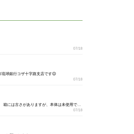
07/18
沖縄市琉球銀行コザ十字路支店です😌
07/18
頑丈な鋳鉄でできたメスティンです。 「アウトドアでもメシにはこだわりたい。」という方におすすめです。 箱には古さがありますが、本体は未使用です。 『PEAKS 2022年5月号増刊 CAMP TOOLS メスティンレシピBOOK』アイアンメスティン特別付録 ○サイズ等 ・容器内径サイズ 横15cm 縦8cm深さ4.5cm程度 ・蓋部内径サイズ 横15.8cm縦8.8cm深さ1.8cm程度 ・ハンドル長さ11.8cm程度 ・鉄板厚さ3mm 程度 ・重さ1.9kg程度 ※実測又は推計。目安とお考えください。 ○特長 ・厚さ3mm以上の鋳鉄製で、蓄熱性が高く、均一で安定した加熱ができるため、アウトドアでも本格的な調理ができます。 ・取り外し可能で丈夫なハンドル付きで、扱いやすく、耐久性もあります。 ・蓋も頑丈で、裏に突起があり、独立して、焼き物プレートとしても使えます。
07/18