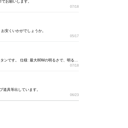
縄市でお願いします。
07/18
0 お安くいかがでしょうか。
05/17
取引は沖縄市でお願いします🙇 他にもキャンプ商品出品しています♪ Campingaz Lumostar Plus PZ ガスランタンです。 仕様: 最大80Wの明るさで、明るさは無段階に調整可能です。 機能: ピエゾイグニッション（圧電点火方式）を採用しており、ライターなしで簡単に点火できます。特徴: マントル交換がしやすい取り外し可能なヘッドと、ホヤ（ガラス）を保護するバーが内蔵されています。 注意点: キャンピングガス専用のカートリッジが必要です。
07/18
ンプ道具等出しています。
06/23