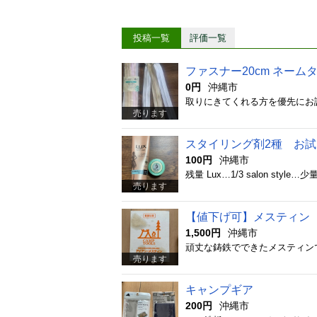
投稿一覧
評価一覧
ファスナー20cm ネーム
0円
沖縄市
取りにきてくれる方を優先にお譲
売ります
スタイリング剤2種 お試
100円
沖縄市
残量 Lux…1/3 salon 
売ります
【値下げ可】メスティン
1,500円
沖縄市
売ります
キャンプギア
200円
沖縄市