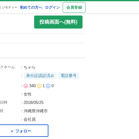
初めての方へ
ログイン
会員登録
 ジモティー
投稿画面へ(無料)
クネーム
：
ちゃら
：
身分証認証済み
電話番号
：
340
1
0
：
女性
日時
：
2018/05/25
区
：
沖縄県沖縄市
：
会社員
＋ フォロー