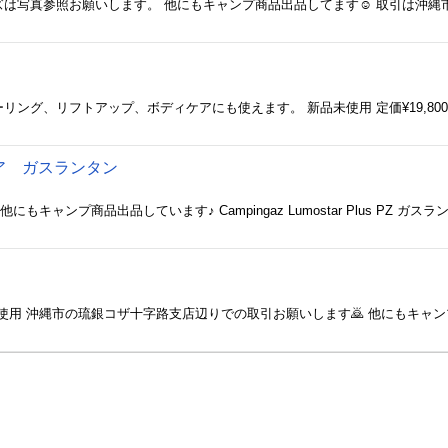
ズは写真参照お願いします。 他にもキャンプ商品出品してます☺️ 取引は沖
ーリング、リフトアップ、ボディケアにも使えます。 新品未使用 定価¥19,80
ア ガスランタン
品未使用 沖縄市の琉銀コザ十字路支店辺りでの取引お願いします🙇 他にもキャ