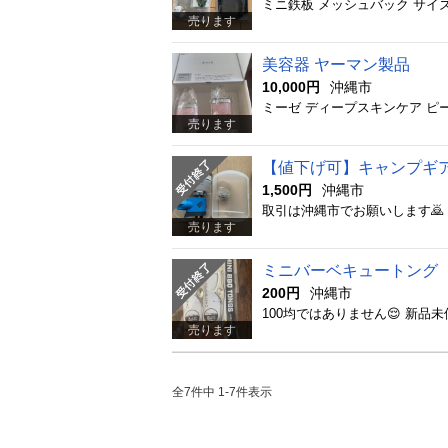
ミニ鉄板 メッシュバック サイ
売ります
美容器 ヤーマン製品
10,000円
沖縄市
ミーゼ ディープスキンケア ピ
売ります
【値下げ可】キャンプギ
1,500円
沖縄市
売ります
ミニバーベキュートング
200円
沖縄市
100均ではありません😌 新
売ります
全7件中 1-7件表示