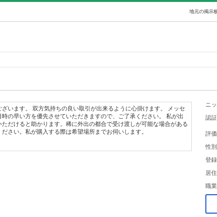
地元の掲示板
ニッ
ざいます。 双方気持ちの良い取引が出来るように心掛けます。 メッセ
日時の早い方を優先させていただきますので、ご了承ください。 私が出
認証
いただけると助かります。稀に外出の都合で受け渡しが可能な場合がある
ください。私が購入する際は希望場所までお伺いします。
評価
性別
登録
居住
職業