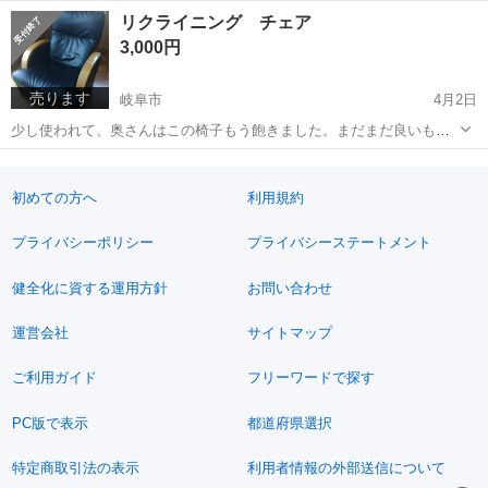
め、不要になりました。取りにきてくれる方を優先にお譲りします。
岐阜
岐阜市
長森駅
ベッド
山善
リクライニング チェア
持ち運びしやすいよう分解済みです。中品ですが、状態良好です。学
3,000円
生やコンパクトな住居に最適です。画像で状...
売ります
岐阜市
4月2日
少し使われて、奥さんはこの椅子もう飽きました。まだまだ良いもの
ですが、下のかどにちょっと破れがあります。 サイズは約 120cm x
岐阜
岐阜市
家具
王様
80cm x 85cm テレビ王様、eスポーツ選手にぴったりと思います。大
事に使って...
初めての方へ
利用規約
プライバシーポリシー
プライバシーステートメント
健全化に資する運用方針
お問い合わせ
運営会社
サイトマップ
ご利用ガイド
フリーワードで探す
PC版で表示
都道府県選択
特定商取引法の表示
利用者情報の外部送信について