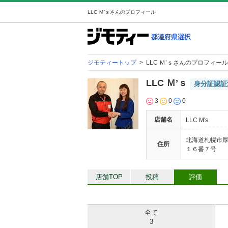
LLC Ｍ’ｓさんのプロフィール
ジモティートップ
>
LLC Ｍ’ｓさんのプロフィール
LLC Ｍ’ｓ
身分証認証
3
0
0
店舗名
LLC M's
北海道札幌市
住所
１６番７号
店舗TOP
投稿
評価
全て
3