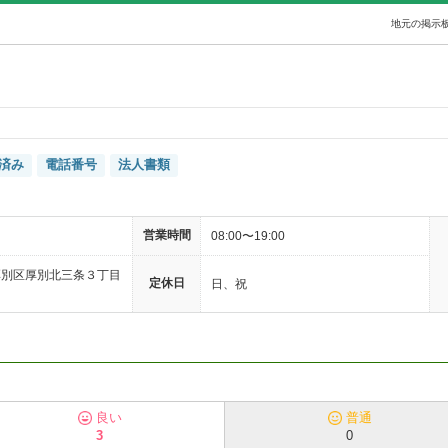
地元の掲示板
済み
電話番号
法人書類
営業時間
08:00〜19:00
厚別区厚別北三条３丁目
定休日
日、祝
良い
普通
3
0