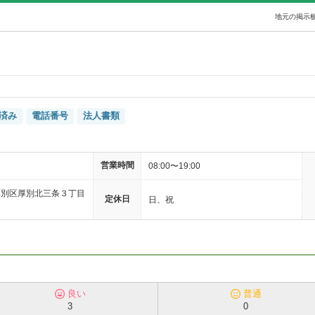
地元の掲示板
済み
電話番号
法人書類
営業時間
08:00〜19:00
厚別区厚別北三条３丁目
定休日
日、祝
良い
普通
3
0