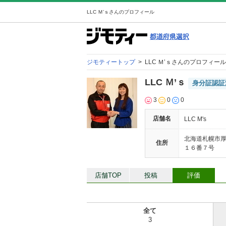
LLC Ｍ’ｓさんのプロフィール
ジモティートップ
>
LLC Ｍ’ｓさんのプロフィール
LLC Ｍ’ｓ
身分証認証
3
0
0
店舗名
LLC M's
北海道札幌市
住所
１６番７号
店舗TOP
投稿
評価
全て
3