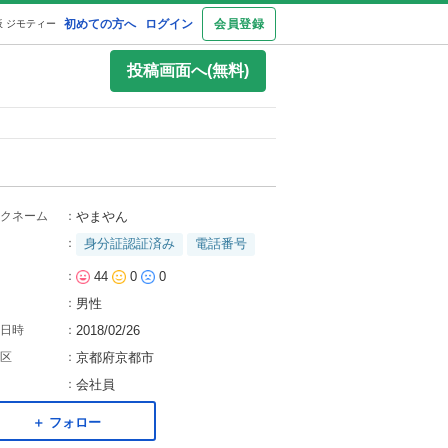
初めての方へ
ログイン
会員登録
 ジモティー
投稿画面へ(無料)
クネーム
：
やまやん
：
身分証認証済み
電話番号
：
44
0
0
：
男性
日時
：
2018/02/26
区
：
京都府京都市
：
会社員
＋ フォロー