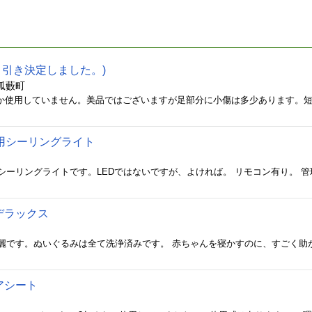
り引き決定しました。)
狐藪町
用シーリングライト
デラックス
アシート