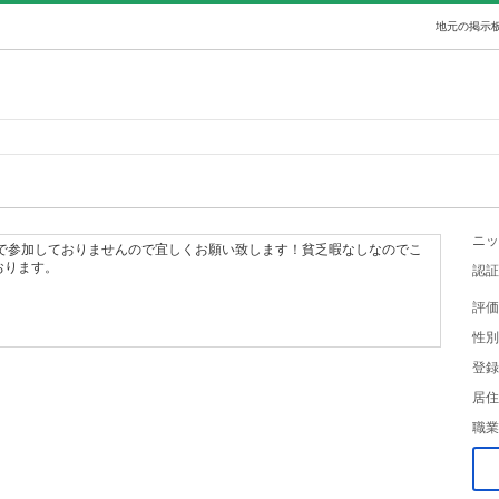
地元の掲示板
ニッ
的で参加しておりませんので宜しくお願い致します！貧乏暇なしなのでこ
おります。
認証
評価
性別
登録
居住
職業