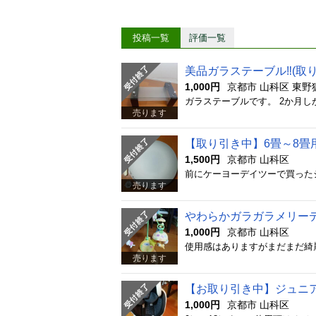
投稿一覧
評価一覧
美品ガラステーブル‼️(取
1,000円
京都市 山科区 東野
売ります
【取り引き中】6畳～8畳
1,500円
京都市 山科区
売ります
やわらかガラガラメリー
1,000円
京都市 山科区
売ります
【お取り引き中】ジュニ
1,000円
京都市 山科区