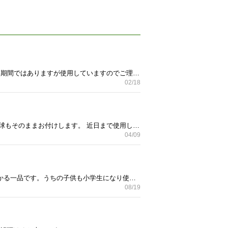
ガラステーブルです。 2か月しか使用していません。美品ではございますが足部分に小傷は多少あります。短期間ではありますが使用していますのでご理解の程宜しくお願いします。 サイズ ガラス天板120㎝×60㎝ 高さ42㎝ 山科区西野離宮町の洛東タクシー前のマンションまで、取りに来てもらえる方のみお願いします。取引早い方に即決します。
02/18
前にケーヨーデイツーで買ったシーリングライトです。LEDではないですが、よければ。 リモコン有り。 管球もそのままお付けします。 近日まで使用していましたので動作確認も大丈夫です。 山科区まで取りに来て頂ける人限定でお願いします。
04/09
使用感はありますがまだまだ綺麗です。ぬいぐるみは全て洗浄済みです。 赤ちゃんを寝かすのに、すごく助かる一品です。うちの子供も小学生になり使用しなくなりましたので出品させて頂きます！ 山科区まで来て頂けると助かります。
08/19