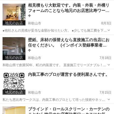
お持ちの方、 内装工事のプロが空き家管理させていただきます。 サー
大阪
大阪市
便利屋
庭木
相見積もり大歓迎です。内装・外装・外構リ
ビス内容といたしましては 〇基本内容 ￥3,500/回(税込) 別途交通
フォームのことなら地元のお店恵比寿ワー…
費が...
地元のお店
和歌山市
8月3日
●他社さんの見積が妥当な金額か知りたい方。 ●少しでも施工費を下げ
たい方。 そんな時は直接施工の恵比寿ワークスにお任せください。 内
和歌山
和歌山市
リフォーム
.com
壁紙、床材の張替えなら直接施工の当店にお
装工事はもちろん、外構工事、大工工事など一度ご相談ください。 お
任せください。 (インボイス登録事業者…
見積り無...
地元のお店
和歌山市
7月18日
和歌山県で創業50年、町の内装屋です。 直接施工でリーズナブル！無
料御見積りさせていただきます。 クロス張替え、床張替えなど住宅や
和歌山
和歌山市
その他
壁紙
内装工事のプロが運営する便利屋さんです。
店舗の内装工事やリフォーム、新築まで幅広く手掛けさせて頂いてお
ります。 ...
地元のお店
和歌山市
7月15日
私たち恵比寿ワークスは、内装工事のプロとして培った技術やネット
ワークを生かし、便利屋業にも積極的に取り組んでおります。内装工
和歌山
和歌山市
便利屋
お客様
ブラインド・ロールスクリーン・カーテンの
事業者だからできるお部屋の修繕、空き家などの管理・現況確認、部