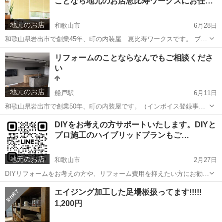
ことなら地元のお店恵比寿ワークスにお任…
屋の片づけや掃除、買い物の代行、引越し...
地元のお店
和歌山市
6月28日
和歌山県岩出市で創業45年、町の内装屋 恵比寿ワークスです。 ブラ
インド、ロールスクリーン、カーテンのことなら直接施工の当店にお
和歌山
和歌山市
その他
ワークス
リフォームのことならなんでもご相談くださ
任せください！ 無料御見積りさせていただきます。 恵比寿ワークス
い
岩出市船戸...
地元のお店
船戸駅
6月11日
和歌山県岩出市で創業50年、町の内装屋です。（インボイス登録事業
者です） 主にクロス、床などの内装仕上げ工事から大工工事、タイル
和歌山
岩出市
船戸駅
その他
DIY
DIYをお考えの方サポートいたします。DIYと
工事まで住宅、店舗のことならリフォームから新築まで幅広く手掛け
プロ施工のハイブリッドプランもご…
させて頂いております。 当店が...
地元のお店
和歌山市
2月27日
DIYリフォームをお考えの方や、リフォーム費用を抑えたい方にお勧め
です！ 弊社はクロス工事や床張り工事を得意とする内装工事のプロフ
和歌山
和歌山市
リフォーム
DIY
エイジング加工した足場板扱ってます!!!!!
ェッショナルです。その豊富な技術、知識、そして幅広いネットワー
1,200円
クを活かし、DIYのサポー...