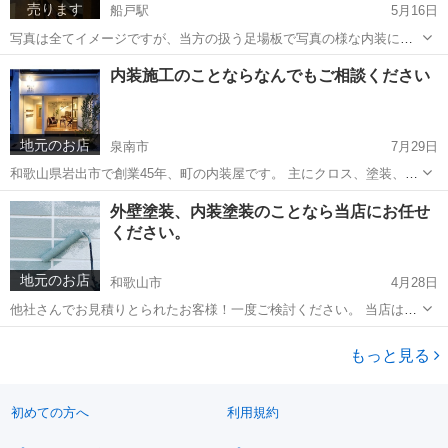
売ります
船戸駅
5月16日
写真は全てイメージですが、当方の扱う足場板で写真の様な内装にす
る事が可能です(≧◡≦) 使い方は限りなく、棚、テーブル、椅子、ガー
和歌山
岩出市
船戸駅
インテリア雑貨/小物
足場
内装施工のことならなんでもご相談ください
デニングetc…… アイデア次第でオシャレな空間を作る事ができま
す!!!!! 木にはそれ...
地元のお店
泉南市
7月29日
和歌山県岩出市で創業45年、町の内装屋です。 主にクロス、塗装、床
などの内装仕上げ工事から水道、電気まで住宅、店舗のことならリフ
大阪
泉南市
リフォーム
外壁塗装、内装塗装のことなら当店にお任せ
ォームから新築まで幅広く手掛けさせて頂いております。 当店が直接
ください。
施行させていただきますので、...
地元のお店
和歌山市
4月28日
他社さんでお見積りとられたお客様！一度ご検討ください。 当店は、
リフォーム会社とは違い直接施工なのでお安く施工できます。 先ずは
和歌山
和歌山市
リフォーム
外壁塗装
他社さんの見積りと比べていただくだけでも結構ですので、一度ご連
もっと見る
絡ください。 ＊当店は塗...
初めての方へ
利用規約