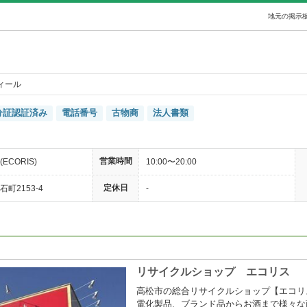
地元の掲示板
ィール
分証認証済み
電話番号
古物商
法人書類
営業時間
CORIS)
10:00〜20:00
定休日
町2153-4
-
リサイクルショップ エコリス
高松市の総合リサイクルショップ【エコリ
電化製品、ブランド品からお酒まで様々な