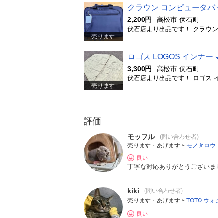
クラウン コンピュータバッグ
2,200円
高松市 伏石町
売ります
ロゴス LOGOS インナーマ
3,300円
高松市 伏石町
伏石店より出品です！ ロゴス イ
売ります
評価
モッフル
(問い合わせ者)
売ります・あげます >
モノタロウ 
良い
丁寧な対応ありがとうございま
kiki
(問い合わせ者)
売ります・あげます >
TOTO ウ
良い