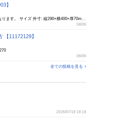
03】
伏石店より出品です！ クラウン コンピュータバッグ CR-BB203 入荷しました！ こちらの商品は未使用品になります。 サイズ 外寸: 縦290×横400×厚70mm 内寸: 縦270×横385×厚60mm
08/06
【11172129】
70
08/06
全ての投稿を見る
2026/07/18 18:18