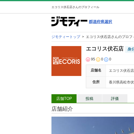
エコリス伏石店さんのプロフィール
ジモティートップ
>
エコリス伏石店さんのプロフ
エコリス伏石店
身
95
0
0
店舗名
エコリス伏石店(E
住所
香川県高松市伏石
店舗TOP
投稿
評価
店舗紹介