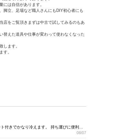
量には自信があります。
、脚立、足場など職人さんにもDIY初心者にも
当店をご覧頂きまずは中古で試してみるのもあ
い替えた道具や仕事が変わって使わなくなった
致します。
ます。
エコリス伏石店からの出品です。 冷却プレート付き強力ハンディ扇風機 新品未使用となります。 冷却プレート付きでかなり冷えます。 持ち運びに便利なコンパクトサイズ！ 外作業に！
08/07