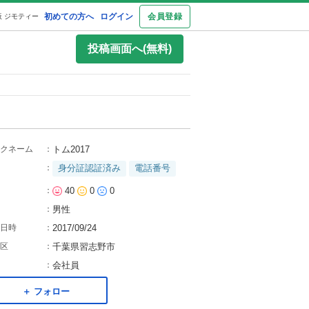
初めての方へ
ログイン
会員登録
 ジモティー
投稿画面へ(無料)
クネーム
：
トム2017
：
身分証認証済み
電話番号
：
40
0
0
：
男性
日時
：
2017/09/24
区
：
千葉県習志野市
：
会社員
＋ フォロー