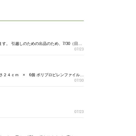
ガラス製の花瓶のセットです。 たくさん集めてしまったので、一部を使って頂ける方にお譲りしたいと思います。 引越しのための出品のため、7/30（日）迄に引き取りに来ていただける方でお願いいたします。よろしくお願い致します。 ※写真のランチョンマットはつきません。
07/23
ポリプロピレンファイルボックススタンダード Ａ４用 ホワイトグレー６点です。 約幅２５×奥行３２×高さ２４ｃｍ × 6個 ポリプロピレンファイルボックススタンダード用キャスターもつけられるフタ × 9 ポリプロピレン収納ケース用キャスター ×３セット（12個） 1年半ほど自宅にて利用しておりました。大きな傷や汚れもなく綺麗な状態です。 現在は値上がりしておりますので、全部で13,620円相当のお品です（大変お得です） 引越しの為の出品となり、引渡日は2023年8月2日（水）迄に受け取りにきて頂ける方、よろしくお願いいたします。 バラ売りも可能で、3点セットでは1,６00円です。 販売価格3000円
07/30
07/23