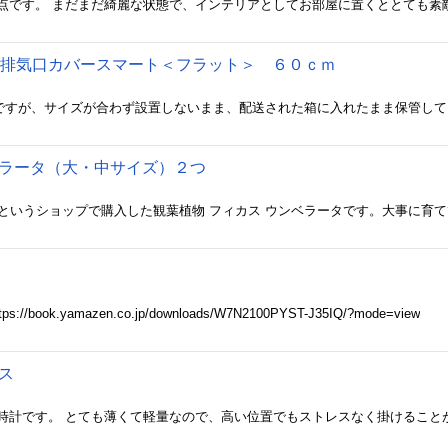
 排気口カバースマート＜フラット＞ ６０ｃｍ
ベラータ（大・中サイズ）２つ
ok.yamazen.co.jp/downloads/W7N2100PYST-J35IQ/?mode=view
クス