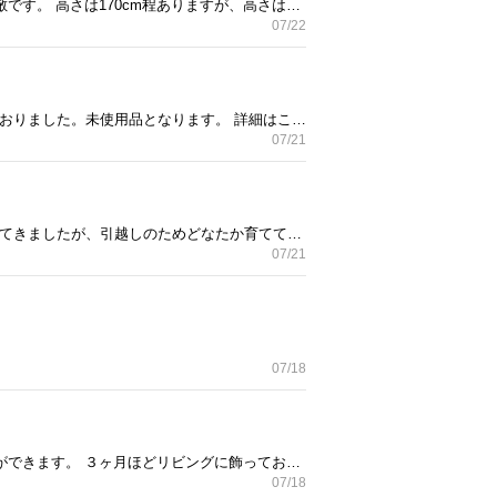
昨年購入したパンパスグラス２点です。 まだまだ綺麗な状態で、インテリアとしてお部屋に置くととても素敵です。 高さは170cm程ありますが、高さは切って短くすることも可能かと思います。 引越しの為の出品となり、引渡日は2023年8月2日（水）迄を予定しております。 取引決定後、日程調整をさせて頂ければと思います。
07/22
2022年5月に楽天で購入したのですが、サイズが合わず設置しないまま、配送された箱に入れたまま保管しておりました。未使用品となります。 詳細はこちらをご確認ください。 https://item.rakuten.co.jp/yoshikawakitchen/1621088/?s-id=ph_pc_itemname 購入時価格：3,590円 引越しの為の出品となり、引渡日は2023年7月30日（日）頃迄を予定しております。取引決定後、日程調整をさせて頂ければと思います。 よろしくお願い致します。
07/21
３年前にHitoHana（ひとはな）というショップで購入した観葉植物 フィカス ウンベラータです。大事に育ててきましたが、引越しのためどなたか育ててくれる方に、お譲りします。 ①フィカス ウンベラータ8号 （大）※購入時価格15,400 ②フィカス ウンベラータ（中）サイズ 引越しの為の出品となり、引渡日は2023年7月30日（日）迄を予定しております。取引決定後、日程調整をさせて頂ければと思います。
07/21
07/18
きつつきの振り子が可愛い掛け時計です。 とても薄くて軽量なので、高い位置でもストレスなく掛けることができます。 ３ヶ月ほどリビングに飾っておりましたが、その後電池を抜いて保管しておりました。 一度壁から落ちた際に、数字の５の部分を破損し接着剤でくっつけておりますが、ほとんどわからない程度です。最後のお写真でご確認いただき、ご理解頂ける方がいらしたらどうぞ！ 針と振り子の動作確認済みです。 【商品説明】 メーカー：INTERFORM シリーズ：PICUS 型番： CL-5743BN サイズ：φ41.5×D3.0(cm) 重量：0.3kg カラー：ブラウン 素材：プラスチック 購入時価格：３３００円 引越しのための出品のため、7/30（日）迄に引き取りに来ていただける方でお願いいたします。 よろしくお願い致します。
07/18