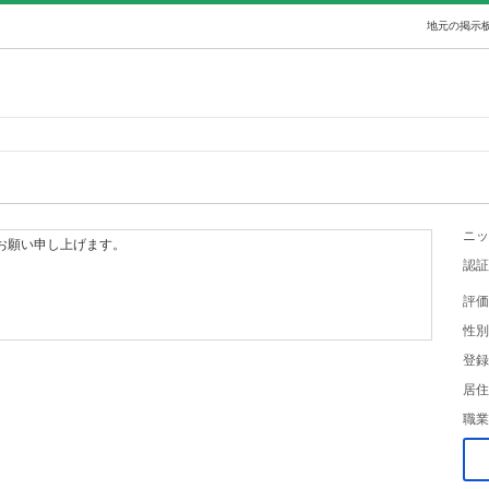
地元の掲示板
ニッ
お願い申し上げます。
認証
評価
性別
登録
居住
職業