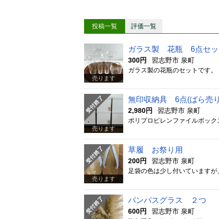
投稿一覧
評価一覧
ガラス製 花瓶 6点セッ
300円
習志野市 泉町
売ります
無印収納具 6点(ばら売り
2,980円
習志野市 泉町
売ります
草履 お祭り用
200円
習志野市 泉町
足袋の色は少し付いていますが
売ります
パンパスグラス ２つ
600円
習志野市 泉町