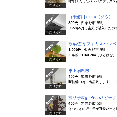
売ります
（未使用）sou（ソウ）
800円
習志野市 泉町
売ります
観葉植物 フィカス ウン
1,000円
習志野市 泉町
売ります
卓上扇風機
400円
習志野市 泉町
断捨離の為、出品致します。 https://bo
売ります
振り子時計 Picus / ピー
400円
習志野市 泉町
売ります