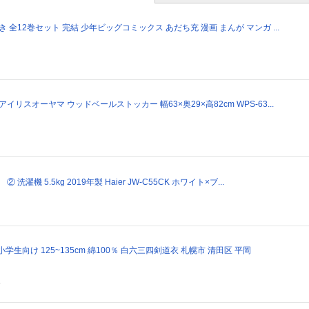
き 全12巻セット 完結 少年ビッグコミックス あだち充 漫画 まんが マンガ ...
イリスオーヤマ ウッドベールストッカー 幅63×奥29×高82cm WPS-63...
 洗濯機 5.5kg 2019年製 Haier JW-C55CK ホワイト×ブ...
小学生向け 125~135cm 綿100％ 白六三四剣道衣 札幌市 清田区 平岡
。