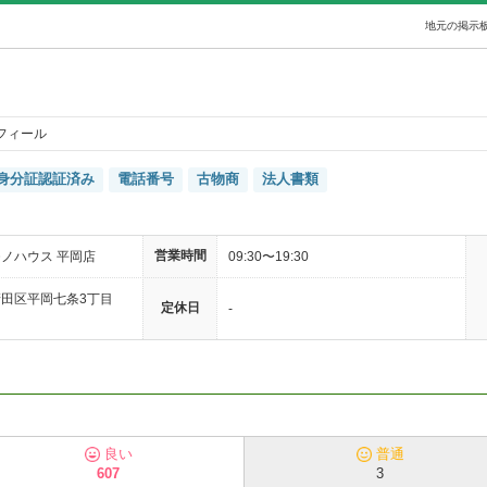
地元の掲示板
フィール
身分証認証済み
電話番号
古物商
法人書類
営業時間
ノハウス 平岡店
09:30〜19:30
田区平岡七条3丁目
定休日
-
良い
普通
607
3