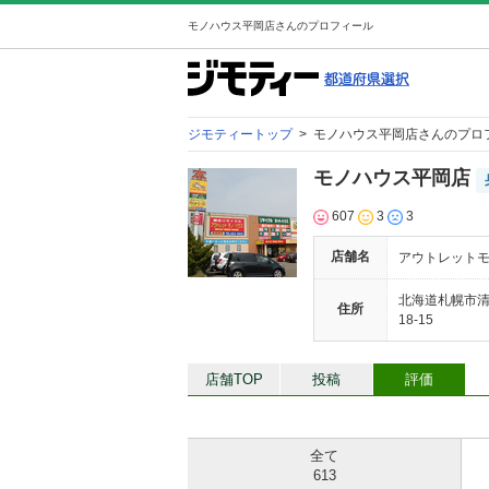
モノハウス平岡店さんのプロフィール
ジモティートップ
>
モノハウス平岡店さんのプロ
モノハウス平岡店
607
3
3
店舗名
アウトレットモ
北海道札幌市清
住所
18-15
店舗TOP
投稿
評価
全て
613