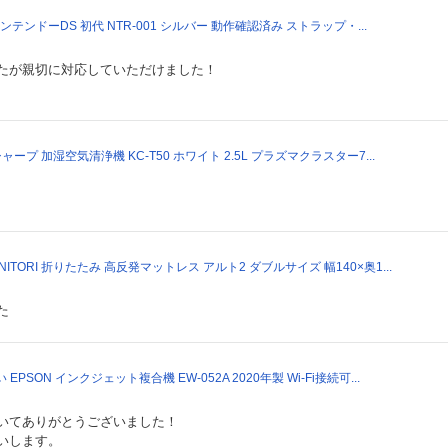
o ニンテンドーDS 初代 NTR-001 シルバー 動作確認済み ストラップ・...
たが親切に対応していただけました！
シャープ 加湿空気清浄機 KC-T50 ホワイト 2.5L プラズマクラスター7...
ITORI 折りたたみ 高反発マットレス アルト2 ダブルサイズ 幅140×奥1...
た
EPSON インクジェット複合機 EW-052A 2020年製 Wi-Fi接続可...
いてありがとうございました！
いします。