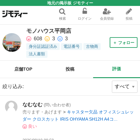
地元の掲示板 ジモティー
検索
ログイン
会員登録
投稿
モノハウス平岡店
608
3
3
＋ フォロー
身分証認証済み
電話番号
古物商
法人書類
評価
店舗TOP
投稿
絞り込み:
なむなむ
(問い合わせ者)
売ります・あげます
>
キャスター欠品 オフィスシュレッ
ダー クロスカット IRIS OHYAMA SH12H A4コ...
良い