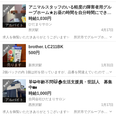
つ方が暮らすグループホームです。 ひだまりサロン元町と金山町はそ
埼玉
所沢市
所沢駅
福祉
スタッフ
アニマルスタッフのいる軽度の障害者用グル
れぞれ4名の少人数で共同生活をするアットホームなグループホームで
ープホーム★お昼の時間を自分時間にでき…
す。 経験がなくても初めて...
時給1,030円
ひだまりサロン
アルバイト
所沢駅
4月17日
求人を御覧いただきありがとうございます✨ 所沢市でグループホー
ム ひだまりサロン元町・金山町で世話人を募集しております。 メン
埼玉
所沢市
所沢駅
福祉
スタッフ
brother. LC211BK
バーさんは女性棟で 元町・金山町各4名。 元町では猫のマルちゃん
500円
金山町では文鳥...
売ります
新所沢駅
1月31日
2個パックの内 1個は封を切っていますが、品番を間違えていたので 未
使用です。 取引方法は新所沢・小手指駅にて直接手渡しでお願いいた
埼玉
所沢市
新所沢駅
電話、ＦＡＸ
brother
🐰😺年齢不問🐱🏠生活支援員・世話人 募集
します。
中🏡
時給1,000円
合同会社ひだまりサロン
アルバイト
西所沢駅
1月17日
求人を御覧いただきありがとうございます✨ 所沢市でグループホー