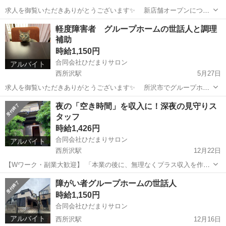
求人を御覧いただきありがとうございます✨ 新店舗オープンにつき
新しい仲間を大募集‼️ 所沢市でグループホーム ひだまりサロンで世
埼玉
所沢市
所沢駅
福祉
スタッフ
軽度障害者 グループホームの世話人と調理
話人を募集しております。 入居者様は女性棟 元町・金山町・山口各
補助
4名。男性棟 山口・荒幡...
時給1,150円
合同会社ひだまりサロン
アルバイト
西所沢駅
5月27日
求人を御覧いただきありがとうございます✨ 所沢市でグループホー
ム ひだまりサロン元町・金山町・西所沢 サロンなごみ山口・荒幡で
埼玉
所沢市
西所沢駅
その他
グループホーム
夜の「空き時間」を収入に！深夜の見守りス
世話人を募集しております。 入居者様は元町・金山町・西所沢各4
タッフ
名。山口・荒幡6名です。...
時給1,426円
合同会社ひだまりサロン
アルバイト
西所沢駅
12月22日
【Wワーク・副業大歓迎】 「本業の後に、無理なくプラス収入を作り
たい」 そんなワーカーの方へ。深夜のグループホーム（共同生活援
埼玉
所沢市
西所沢駅
その他
スタッフ
障がい者グループホームの世話人
助）での見守り業務はいかがですか？________________________...
時給1,150円
合同会社ひだまりサロン
アルバイト
西所沢駅
12月16日