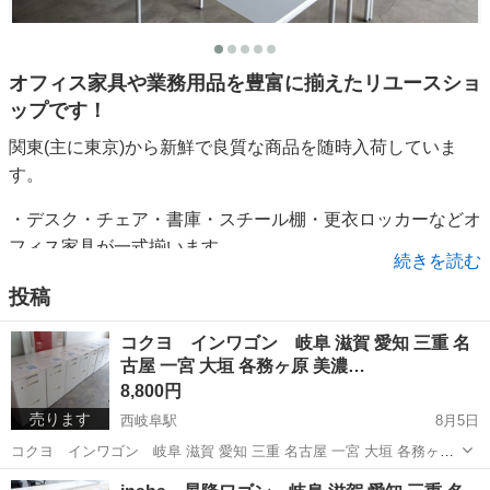
オフィス家具や業務用品を豊富に揃えたリユースショ
ップです！
関東(主に東京)から新鮮で良質な商品を随時入荷していま
す。
・デスク・チェア・書庫・スチール棚・更衣ロッカーなどオ
フィス家具が一式揃います。
続きを読む
・厨房用品・調理道具、豊富に揃えています。
投稿
・軽量、中量、重量のスチール棚、ボルトレス棚
コクヨ インワゴン 岐阜 滋賀 愛知 三重 名
○販売商品はすべてクリーニング済です
古屋 一宮 大垣 各務ヶ原 美濃…
○販売価格は全て税込みです
8,800円
●キャッシュレス消費者還元事業 加盟店です。
売ります
西岐阜駅
8月5日
※クレジットカード、アプリ決済、電子マネーの全てが５％
コクヨ インワゴン 岐阜 滋賀 愛知 三重 名古屋 一宮 大垣 各務ヶ原
還元です。
美濃 関 多治見 土岐 稲沢 高年式揃い 厳選仕入れの美品揃い 高年式
岐阜
岐阜市
西岐阜駅
オフィス用家具
コクヨ