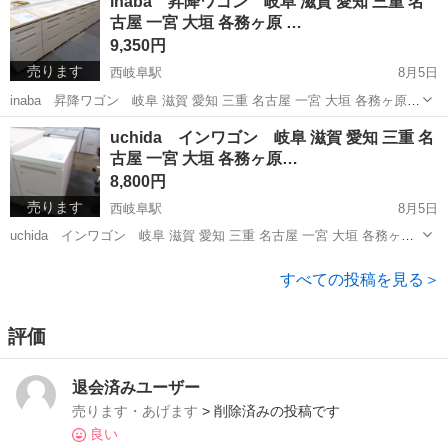
inaba 昇降ワゴン 岐阜 滋賀 愛知 三重 名
の美品が低価格 日曜 祝日 休 月曜～金曜 10：00～17:...
古屋 一宮 大垣 各務ヶ原 …
9,350円
売ります
西岐阜駅
8月5日
inaba 昇降ワゴン 岐阜 滋賀 愛知 三重 名古屋 一宮 大垣 各務ヶ原
美濃 関 多治見 土岐 稲沢 高年式揃い 厳選仕入れの美品揃い 高年式
岐阜
岐阜市
西岐阜駅
オフィス用家具
ワゴン
uchida インワゴン 岐阜 滋賀 愛知 三重 名
の美品が低価格 日曜 祝日 休 月曜～金曜 10：00～1...
古屋 一宮 大垣 各務ヶ原…
8,800円
売ります
西岐阜駅
8月5日
uchida インワゴン 岐阜 滋賀 愛知 三重 名古屋 一宮 大垣 各務ヶ原
美濃 関 多治見 土岐 稲沢 高年式揃い 厳選仕入れの美品揃い 高年式
岐阜
岐阜市
西岐阜駅
オフィス用家具
ワゴン
の美品が低価格 日曜 祝日 休 月曜～金曜 10：00～...
すべての投稿を見る＞
評価
退会済みユーザー
売ります・あげます
> 削除済みの投稿です
良い