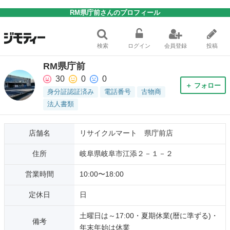
RM県庁前さんのプロフィール
検索
ログイン
会員登録
投稿
RM県庁前
30
0
0
＋ フォロー
身分証認証済み
電話番号
古物商
法人書類
店舗名
リサイクルマート 県庁前店
住所
岐阜県岐阜市江添２－１－２
営業時間
10:00〜18:00
定休日
日
土曜日は～17:00・夏期休業(暦に準ずる)・
備考
年末年始は休業