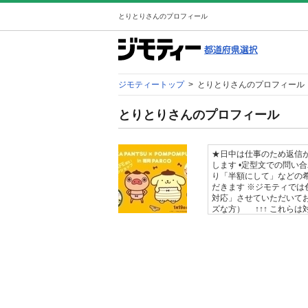
とりとりさんのプロフィール
ジモティートップ
>
とりとりさんのプロフィール
とりとりさんのプロフィール
★日中は仕事のため返信
します •定型文での問い
り「半額にして」などの希
だきます ※ジモティで
対応」させていただいてお
ズな方） ↑↑↑ これら
る方にさせていただきます
受渡場所はマルエツ与野
ん。 どうしてもと言う場
金額を上乗せさせていた
トされる方はブロックし