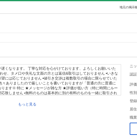
地元の掲示板
ニッ
が遅くなります。 丁寧な対応を心がけております、よろしくお願いいた
合わせ、タメ口や失礼な文面の方とは返信&取引はしておりません •いきな
認証
望には応じておりません •値引き交渉は複数取引の場合に限らせていた
は色々ありましたので厳しいことを書いておりますが「普通の方に普通に
評価
ります※ 特に ★メッセージが雑な方 ★評価が低い方（特に時間にルー
性別
は対応致しません ▪️無料のものは基本的に別の有料のものを一緒に取引され
（100円以上） こちらもそれなりに負担が大きいのですみません▪️ ※
登録
店の「入り口」です。駐車場ではありません。 ※郵送対応はいたしませ
もっと見る
合は要相談ですが決済金の振込手数料をジモティが150円とるのでその
居住
だきます。 ・相談したのちに最後に要不要のコメント無くフェードアウ
職業
ます（受付終了の場合はこの限りではありません）