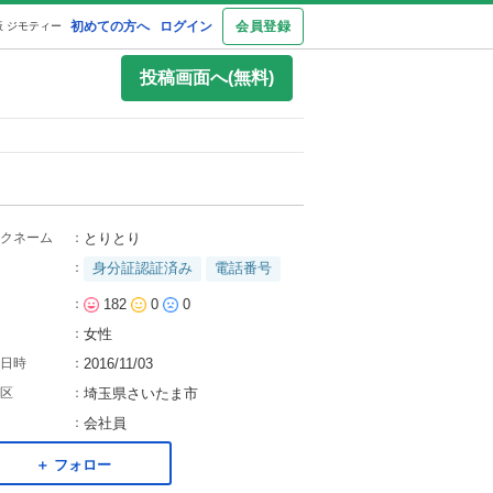
初めての方へ
ログイン
会員登録
 ジモティー
投稿画面へ(無料)
クネーム
：
とりとり
：
身分証認証済み
電話番号
：
182
0
0
：
女性
日時
：
2016/11/03
区
：
埼玉県さいたま市
：
会社員
＋ フォロー