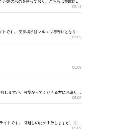
新品・未使用・未開封 2本あります。 1本だと1500円、2本まとめてだと2500円です。 Amazonで購入しましたが別のものを使っており、こちらは在庫処分・断捨離の為出品いたします。 Amazonで1本2080円で売ってます。 受渡場所はマルエツ与野店となります。
05/14
自宅では廊下の片隅に置き、足元をふんわり照らす用に使っていました。 ムードのある暖かい光で優しいライトです。 受渡場所はマルエツ与野店となります。
05/09
05/09
綺麗なライトです。 小ぶりですが雰囲気のあるものです。 リビングで使用していました。 引越しのため手放しますが、可愛がってくださる方にお譲りしたいです。 受渡場所はマルエツ与野店となります。
05/09
吊り下げ型照明 シンプルながらおしゃれで大事に使っておりました。 和室で使っていましたが温かみのあるライトです。 引越しのため手放しますが、可愛がってくださる方にお譲りしたいです。 受渡場所はマルエツ与野店となります。
05/09