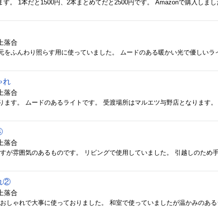
上落合
ゃれ
上落合
ります。 ムードのあるライトです。 受渡場所はマルエツ与野店となります。
④
上落合
れ②
上落合