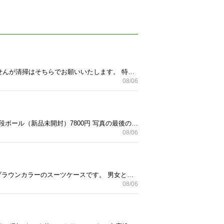
写真でサイズご確認ください。 2個セットでのお引き取りをお願いいたします。 無料ですので申し訳ありませんが清掃はそちらでお願いいたします。 特に大きな傷、汚れはありませんが、使用感はあります。 気になさる方はご遠慮ください。 8/7 の 18時以降で取りに来てくださる方優先させていただきます。 受渡場所はマルエツ与野店となります。
08/06
新品未開封 大人用 パンツタイプの紙おむつ XLサイズ 14枚入り リハビリパンツ •1袋 1300円 •6個入り段ボール（新品未開封）7800円 写真の最後の2枚はAmazonでの販売価格です、ご参考までに。 都合により不要となったため、格安でお譲りいたします。 1袋だけのものはあと合計3袋ほど、6個入りの段ボールは合計２箱あります。 パンツのサイズが大きめでネットでしか買えなかったので、お困りの方がいらしたらお譲りできればと思います。 まとめてのご購入でしたらもう少しお安くいたしますのでご相談ください。 受渡場所はマルエツ与野店となります。
08/06
※8/7 朝に不燃ごみで搬出しますので早めのご連絡お願いいたします。 ベージュのようなサビ色のような、ブラウンカラーのスーツケースです。 男女ともお使いいただける色合いです。 使用感はありますが中身は綺麗ですのでお使いになりたい方へ。 ただ悪路を転がしたためかと思うのですが、タイヤ足回りが少し悪く取り回しの際の回転や滑りに多少の難ありです。 留め具の部分はしっかり固定されており問題ないです。 TSA対応の鍵となっており、キーも2本付属いたします。 内容ご理解の上、できるだけ早く取りに来ていただける方、もしくは当方の都合の日時に合わせていただける方を優先させていただきます。 受渡場所はマルエツ与野店となります。
08/06
）