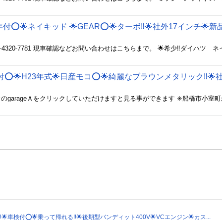
2年付⭕️🌟H23年式🌟日産モコ⭕️🌟綺麗なブラウンメタリック‼️
‼️🌟車検付⭕️🌟乗って帰れる‼️🌟後期型バンディット400V🌟VCエンジン🌟カス...