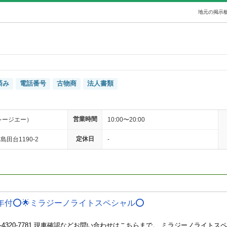
地元の掲示板
済み
電話番号
古物商
法人書類
営業時間
（ガレージエー）
10:00〜20:00
定休日
田台1190-2
-
検2年付⭕️🌟ミラジーノライトスペシャル⭕️