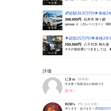
中古車
398,000円
白井市 神々廻
中古車
🌟総額25万円‼️🌟車検
250,000円
八千代市 神久保
中古車
評価
にきゅ
(投稿者)
中古車 > 削除済みの投稿です
良い
BOB's
(問い合わせ者)
売ります・あげます >
🌈総額30万