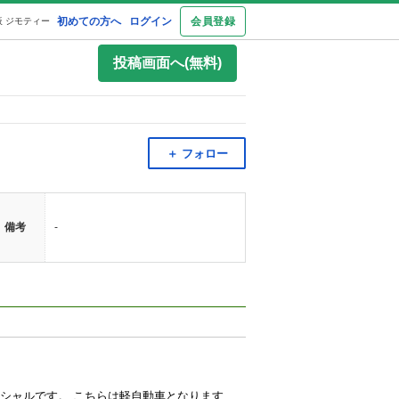
初めての方へ
ログイン
会員登録
 ジモティー
投稿画面へ(無料)
＋ フォロー
備考
-
garage Ａ（ガレージエー） 080-4320-7781 現車確認などお問い合わせはこちらまで。 ミラジーノライトスペシャルです。 こちらは軽自動車となります。 🌟ミラジーノライトスペシャル入荷しました⭕️ 🌟人気のグリーン 🌟車検2年付⭕️ 🌟パワステ 🌟パワーウインド 🌟アルミホイール14インチ 🌟前後ドライブレコーダー 🌟内装クリーニング🌟外装はコーティング🌟をしてからのお渡しとなりますのでご成約いただきました方々には非常に喜ばれております‼️ まずは、1度お越し頂ければ価格以上の納得の一台となっておりますので、この機会に是非ともよろしくお願いいたします。 右クォーター、左ドア下などの一部に凹みがあります。 その他目立つ大きな凹みなどはごさいません。 その他、特に不具合はごさいません。 ✴️カード決済も可能です‼️ ✳️オートローンのお取り扱いもしております。 🌟下取りもいたしておりますのでお気軽にご相談ください。 ✳️当方、積載車を所有しておりますので、ご自宅までご納車も承っております⭕️