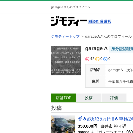
garage Aさんのプロフィール
ジモティートップ
>
garage Aさんのプロフィール
garage A
身分証認証
42
0
0
店舗名
garage A 
住所
千葉県八千代市島
店舗TOP
投稿
評価
投稿
🌈🌟総額35万円‼️🌟車
350,000円
白井市 神々廻