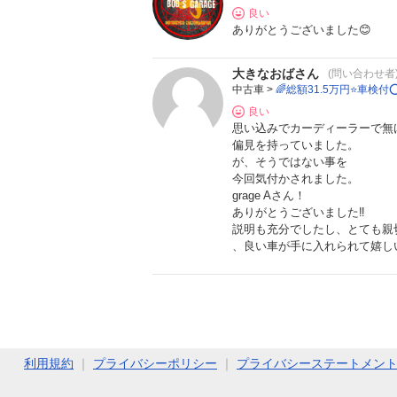
良い
ありがとうございました😊
大きなおばさん
(問い合わせ者
中古車 >
🌈総額31.5万円⭐️車検
良い
思い込みでカーディーラーで無
偏見を持っていました。
が、そうではない事を
今回気付かされました。
grage Aさん！
ありがとうございました‼️
説明も充分でしたし、とても親
、良い車が手に入れられて嬉し
利用規約
｜
プライバシーポリシー
｜
プライバシーステートメン