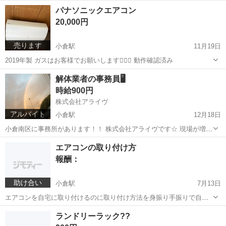
る方 探してます！！
福岡
遠賀郡
遠賀川駅
その他
廃材
パナソニックエアコン
20,000円
売ります
小倉駅
11月19日
2019年製 ガスはお客様でお願いします🙇🏻‍♀️ 動作確認済み
福岡
北九州市
小倉駅
家電
パナソニック
解体業者の事務員🖥
時給900円
株式会社アライヴ
アルバイト
小倉駅
12月18日
小倉南区に事務所があります！！ 株式会社アライヴです☆ 現場が増え
て事務員さん不足の為に募集します🙇🏻‍♀️💦 仕事内容と致しまして↓↓↓
福岡
北九州市
小倉駅
事務
事務員
エアコンの取り付け方
★事務所の掃除 ★電話対応 ★書類整理 ★PC💻入力 その他細々作業
報酬：
基本この業務に...
助け合い
小倉駅
7月13日
エアコンを自宅に取り付けるのに取り付け方法を身振り手振りで自宅
で教えて欲しいです。 取り外しは私がするのですが取り付け方は天板
福岡
北九州市
小倉駅
手伝って/助けて
取り付け
ランドリーラック??
の角度等々分からず困っています。 道具はだいたいあります！穴もあ