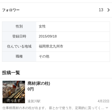
13
フォロワー
性別
女性
登録日時
2015/09/18
住んでいる地域
福岡県北九州市
職種
その他
投稿一覧
廃材(家の柱)
0円
売ります
遠賀川駅
4月22日
仕事柄廃材の木の柱が出ます。 薪とかで使う方、定期的に貰ってくれ