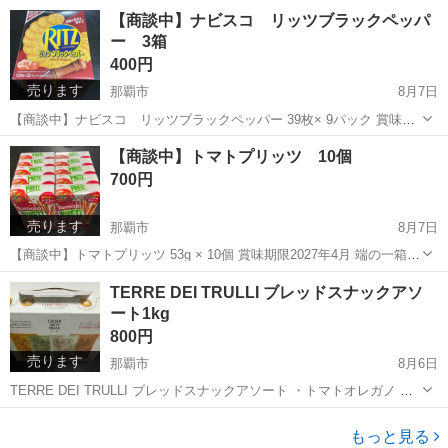
2027年6月
沖縄
那覇市
食品
チップスター
【商談中】ナビスコ リッツブラックペッパ
ー 3箱
400円
売ります
那覇市
8月7日
【商談中】ナビスコ リッツブラックペッパー 39枚× 9パック 賞味期
限2027年4月
沖縄
那覇市
食品
賞味期限
【商談中】トマトプリッツ 10個
700円
売ります
那覇市
8月7日
【商談中】トマトプリッツ 53g × 10個 賞味期限2027年4月 端の一箱の
角が少し潰れてますが中身は問題ないようです
沖縄
那覇市
食品
プリッツ
TERRE DEI TRULLI ブレッドスナックアソ
ート1kg
800円
売ります
那覇市
8月6日
TERRE DEI TRULLI ブレッドスナックアソート ・トマトオレガノ ・
ローズマリー ・エクストラバージンオリーブオイル ・チリ 原産国イ
沖縄
那覇市
食品
ローズマリー
タリア 1kg(250g × 4袋) 賞味期限2026年12月
もっと見る