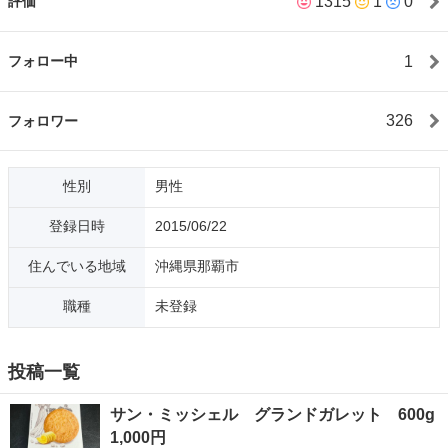
1315
1
0
評価
合は希望する引き取り日時までお預かり保管可能です。 •価格に
ついては時期を見て値下げします。常識の範囲内でしたらお値引
き可能な場合もあります(長期出品物は気分次第で大きく値下げに
1
フォロー中
応じる場合もありますのでご相談下さい)。値下交渉で話が決まっ
ても引き取りが早く提示された価格で購入する方を優先に話しを
進めて行く場合もあります。 •平日の日中は仕事の為、返信が遅
326
フォロワー
くなる場合がありますが必ず折り返し連絡は入れます。 ・問い合
わせて返信が無い 約束を守れない(取引きの為に前後の予定が組
めない事を理解してなくその後の正当な理由やフォローがない)
性別
男性
このような非常識な方はブロックする事もありますし、商品がい
つまでも売れ残ったとしても、そのような方にお譲りするお品物
登録日時
2015/06/22
は御座いません‥。 ・取引き場所は南風原寄りの那覇市です(位
置情報では1番近いゆいレール駅が自動で選択されるようです) ・
住んでいる地域
沖縄県那覇市
業者ではなく素人個人で出品しておりますのでセット内容や価格
にバラつきが出たりしますのでご了承お願いします。言わば時価
職種
未登録
とでも‥ •男女問わず多くの取引き経験があります。取引きに不
安がある方は評価からご判断下さい。 ご一読ありがとうございま
す‥よろしくお願い致します。
投稿一覧
サン・ミッシェル グランドガレット 600g
1,000円