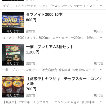
ダヴ モイスチャーケア シャンプー＆コンディショナー モイスチャ
ーケア シャンプー 髪ダメージに先まわりケア モイスチャーミルク
沖縄
那覇市
家庭用品
タフメイト3000 10本
EX配合 2.2kg(通常の詰め替え約6.2個分) モイスチャーケア コンディ
800円
シ...
売ります
那覇市
8月7日
タフメイト3000 (タウリン3000mg・ローヤルゼリー200mg・4種のビ
タミン配合) 100ml × 10本入 使用期限2029年1月
沖縄
那覇市
食品
一蘭 プレミアム2種セット
1,200円
売ります
那覇市
8月7日
一蘭 プレミアム2種セット 販売店限定 博多細麺 ×5食 液体スープ
（一蘭ラーメン博多細麺ストレート）×3袋 液体スープ（一蘭ラーメン
沖縄
那覇市
食品
一蘭
【商談中】ヤマザキ チップスター コンソ
釜だれとんこつ）×2袋 赤い秘伝の粉 ×5袋
メ味
700円
売ります
那覇市
8月7日
【商談中】ヤマザキ チップスター コンソメ味 45g × 8個 賞味期限