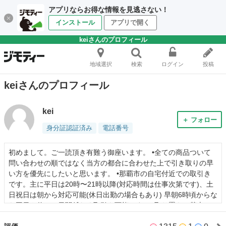
アプリならお得な情報を見逃さない！
インストール
アプリで開く
keiさんのプロフィール
地域選択
検索
ログイン
投稿
keiさんのプロフィール
kei
＋ フォロー
身分証認証済み
電話番号
初めまして。ご一読頂き有難う御座います。 •全ての商品ついて
問い合わせの順ではなく当方の都合に合わせた上で引き取りの早
い方を優先にしたいと思います。 •那覇市の自宅付近での取引き
です。主に平日は20時〜21時以降(対応時間は仕事次第です)、土
日祝日は朝から対応可能(休日出勤の場合もあり) 早朝6時頃からな
ら平日や休みの日関係なく取引き可能です。 •取り置きは基本し
ていませんが、現物確認後の一部入金や具体的な話まで進んだ場