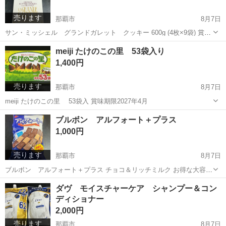
売ります
那覇市
8月7日
サン・ミッシェル グランドガレット クッキー 600g (4枚×9袋) 賞味
期限2026年9月 原産国フランス
沖縄
那覇市
食品
クッキー
meiji たけのこの里 53袋入り
1,400円
売ります
那覇市
8月7日
meiji たけのこの里 53袋入 賞味期限2027年4月
沖縄
那覇市
食品
たけのこの里
ブルボン アルフォート＋プラス
1,000円
売ります
那覇市
8月7日
ブルボン アルフォート＋プラス チョコ＆リッチミルク お得な大容量
798g！ 賞味期限2027年4月 会員制倉庫型店舗より安値です ディスカ
沖縄
那覇市
食品
アルフォート
ダヴ モイスチャーケア シャンプー＆コン
ウントストアより更に安値です。 ◎久世福ひとくち大福 オマケ付き
ディショナー
2,000円
売ります
那覇市
8月7日