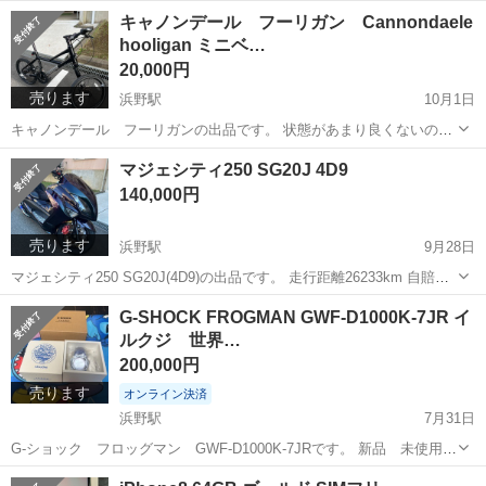
千葉
市原市
浜野駅
買いたい/ください
車高調
キャノンデール フーリガン Cannondaele
hooligan ミニベ…
20,000円
売ります
浜野駅
10月1日
キャノンデール フーリガンの出品です。 状態があまり良くないの
で、要整備でおねがいします。 ワイヤー類は交換して下さい。 ブレー
千葉
市原市
浜野駅
その他
フーリガン
マジェシティ250 SG20J 4D9
キレバーに折れあります。 全体的に傷、錆びあります。 何名様からお
140,000円
問い合わせ頂...
売ります
浜野駅
9月28日
マジェシティ250 SG20J(4D9)の出品です。 走行距離26233km 自賠責
令和5年2月まであります。 走行距離はたまに乗りますので伸びます。
千葉
市原市
浜野駅
ヤマハ
エアロ
G-SHOCK FROGMAN GWF-D1000K-7JR イ
今現在不具合ありません。 外装は綺麗だと思いますが、フ...
ルクジ 世界…
200,000円
売ります
オンライン決済
浜野駅
7月31日
G-ショック フロッグマン GWF-D1000K-7JRです。 新品 未使用
国内正規品 2016年7月13日にTIME TIMEで購入しました。 プライスタ
千葉
市原市
浜野駅
アクセサリー
FROGMAN