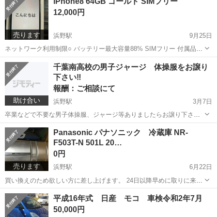
iPhone8 64GB ゴールド SIMフリー
グはありません。 現金支払いでお願い致します。
12,000円
売ります
浜野駅
9月25日
ネットワーク利用制限○ バッテリー最大容量88% SIMフリー 付属品は
箱のみです。 状態は 四隅に傷あります。 ガラスフィルムは付けたま
千葉
市原市
浜野駅
その他
iPhone8
千葉南高校の男子ジャージ 体操服をお譲り
まお渡しします。 中古品ですのノンクレーム ノンリターンでお願...
下さい‼️
報酬：ご相談にて
助け合い
浜野駅
3月7日
卒業などで不要な男子体操服、ジャージ等ありましたらお譲り下さ
い。 サイズは170〜175cmくらいです。 宜しくお願い致します。
千葉
市原市
浜野駅
買いたい/ください
ジャージ
Panasonic パナソニック 冷蔵庫 NR-
F503T-N 501L 20…
0円
売ります
浜野駅
6月22日
買い換えのため欲しい方に差し上げます。 24日以降早めに取りに来て
いただける方お願い致します。 本日も問題なく稼働してます。 外観は
千葉
市原市
浜野駅
キッチン家電
Panasonic
平成16年式 日産 モコ 車検令和2年7月
傷、凹みあります。 軽く掃除しますが、落とし切れない汚れは ご了承
50,000円
下さい。 ...