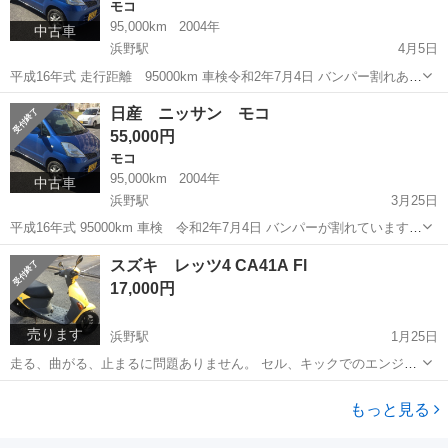
モコ
95,000km
2004年
中古車
浜野駅
4月5日
平成16年式 走行距離 95000km 車検令和2年7月4日 バンパー割れあ
り。 キズ結構あります。 リサイクル税、本年度自動車税込みです。
千葉
市原市
浜野駅
モコ
走行距離
日産 ニッサン モコ
詳細は 現車確認お願いします。
55,000円
モコ
95,000km
2004年
中古車
浜野駅
3月25日
平成16年式 95000km 車検 令和2年7月4日 バンパーが割れています。
キズ結構あります。 詳細は現車確認お願いします。
千葉
市原市
浜野駅
モコ
バンパー
スズキ レッツ4 CA41A Fl
17,000円
売ります
浜野駅
1月25日
走る、曲がる、止まるに問題ありません。 セル、キックでのエンジン
始動も大丈夫です。 OIL交換済みです。 シート切れ、マフラーカバー
千葉
市原市
浜野駅
スズキ
レッツ
割れ、サビ等あります。 現在ナンバーが付いていますので、購入者が
もっと見る
決まりましたら ...