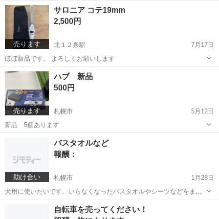
いました。 こちらの補修をしてくださる業者さまを探しています。 よ
北海道
札幌市
北１２条駅
手伝って/助けて
突っ張り棒
サロニア コテ19mm
ろしくお願いします。
2,500円
売ります
北１２条駅
7月17日
ほぼ新品です。 よろしくお願いします
北海道
札幌市
北１２条駅
家電
サロニア
ハブ 新品
500円
売ります
札幌市
5月12日
新品 5個あります
北海道
札幌市
パソコン
ハブ
バスタオルなど
報酬：
助け合い
札幌市
1月28日
犬用に使いたいです。いらなくなったバスタオルやシーツなどをまと
めて売ってください。 よろしくお願いします
北海道
札幌市
買いたい/ください
バスタオル
自転車を売ってください！