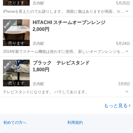
売ります
庄内駅
5月25日
iPhoneを変えたのでお譲りします。 側面に傷はありますが画面、カメ
ラなど全く異常なしです。 シリアル F71DQ0B70GQJ
大阪
豊中市
庄内駅
その他
画面
HITACHI スチームオーブンレンジ
2,000円
売ります
庄内駅
5月24日
2014年製でスチーム機能は使わずに使用。 新しいオーブンレンジを購
入したため、お譲りします。 先程まで正常に使えてます。
大阪
豊中市
庄内駅
キッチン家電
スチームオーブン
ブラック テレビスタンド
1,800円
売ります
庄内駅
3月8日
テレビスタンドになります。 バラしてあります。
大阪
豊中市
庄内駅
収納家具
スタンド
もっと見る
初めての方へ
利用規約