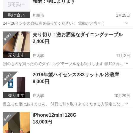
報酬：物によります
助け合い
札幌市
2月25日
24～26インチの自転車を売ってください！ 電動だと尚可！
北海道
札幌市
買いたい/ください
売り切り！激お洒落なダイニングテーブル
2,400円
売ります
庄内駅
11月2日
別のものを買ったのでダイニングテーブルをお譲りします 幅140 高さ
70 奥行80 プラス千円で大阪近郊はとどけます！
大阪
豊中市
庄内駅
テーブル
ダイニング
2019年製ハイセンス283リットル 冷蔵庫
8,000円
売ります
庄内駅
10月29日
目立った傷はありません。 31日に引き取り来てくださる方限定になり
ます。よろしくお願い致します。
大阪
豊中市
庄内駅
キッチン家電
ハイセンス
iPhone12mini 128G
18,000円