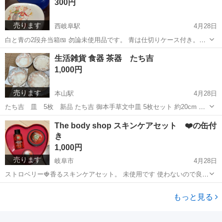
300円
売ります
西岐阜駅
4月28日
白と青の2段弁当箱🍱 勿論未使用品です。 青は仕切りケース付き。白
は初めから有りません。 お弁当スタートの時期です。 2個まとめて受
岐阜
岐阜市
西岐阜駅
生活雑貨
弁当箱
生活雑貨 食器 茶器 たち吉
け取り希望します。
1,000円
売ります
本山駅
4月28日
たち吉 皿 5枚 新品 たち吉 御本手草文中皿 5枚セット 約20cm 新
品未使用です。 箱は破れ有り。
愛知
名古屋市
本山駅
食器
たち吉
The body shop スキンケアセット ❤️の缶付
き
1,000円
売ります
岐阜市
4月28日
ストロベリー🍓香るスキンケアセット。 未使用です 使わないので良か
ったらどうぞ💕
岐阜
岐阜市
スキンケア
セット
もっと見る