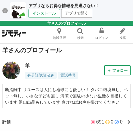
アプリならお得な情報を見逃さない！
インストール
アプリで開く
羊さんのプロフィール
地域選択
検索
ログイン
投稿
羊さんのプロフィール
羊
＋ フォロー
身分証認証済み
電話番号
断捨離中 リユースは人にも地球にも優しい！ タバコ環境無し、ペ
ット無し、小さな子ども無し 清潔で無駄の少ない生活を目指して
います 沢山出品もしています 良ければお声を掛けてください
691
0
0
評価