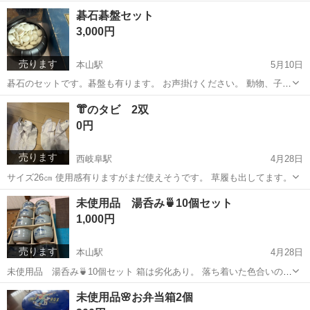
トになります。 着物、帯は着きません。 よろしくお願いします。
岐阜
岐阜市
西岐阜駅
子供用品
七五三
碁石碁盤セット
3,000円
売ります
本山駅
5月10日
碁石のセットです。碁盤も有ります。 お声掛けください。 動物、子ど
も、タバコ無し生活です。
愛知
名古屋市
本山駅
囲碁、将棋、麻雀
碁石
👘のタビ 2双
0円
売ります
西岐阜駅
4月28日
サイズ26㎝ 使用感有りますがまだ使えそうです。 草履も出してます。
岐阜
岐阜市
西岐阜駅
服/ファッション
未使用品 湯呑み🍵10個セット
1,000円
売ります
本山駅
4月28日
未使用品 湯呑み🍵10個セット 箱は劣化あり。 落ち着いた色合いのセ
ットです。
愛知
名古屋市
本山駅
食器
湯呑み
未使用品🌸お弁当箱2個