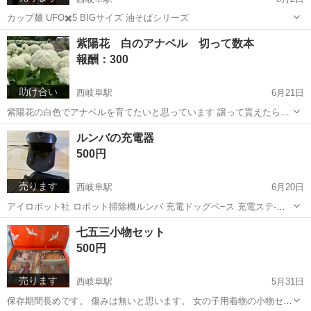
カップ麺 UFO✖️5 BIGサイズ 油そばシリーズ
岐阜
岐阜市
西岐阜駅
食品
紫陽花 白のアナベル 切って数本
報酬：300
助け合い
西岐阜駅
6月21日
紫陽花の白色でアナベルを育てたいと思っています 譲って貰えたら大
切に育てたいと思います。 先終わったものを数本切って分けてもらえ
岐阜
岐阜市
西岐阜駅
買いたい/ください
ルンバの充電器
たら嬉しいです。 よろしくお願いします
500円
売ります
西岐阜駅
6月20日
アイロボット社 ロボット掃除機ルンバ 充電ドッグベ−ス 充電ステ-シ
ョン これはiRobot社のロボット掃除機「ルンバ」用の充電ドック（ホ
岐阜
岐阜市
西岐阜駅
生活家電
ルンバ
七五三小物セット
ームベース）と電源コードです。 対応機種: ルンバの500、600、700
500円
シリーズ...
売ります
西岐阜駅
5月31日
保存期間長めです。 傷みは無いと思います。 女の子用着物の小物セッ