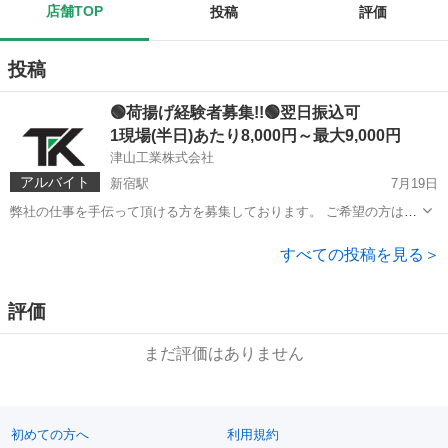
店舗TOP
投稿
評価
投稿
🟢荷揚げ経験者募集!!🟢翌日振込可
1現場(半日)あたり8,000円～最大9,000円
津山工業株式会社
アルバイト
新宿駅
7月19日
弊社の仕事を手伝って頂ける方を募集しております。 ご希望の方はメ
ッセージにてやり取り後、面接させて頂きますので、ぜひお問い合わ
東京
墨田区
新宿駅
その他
せください。 ＜募集概要＞ ベテラン経験者優遇！ 半日1現場単価最大
すべての投稿を見る＞
【9,000円】！...
評価
まだ評価はありません
初めての方へ
利用規約