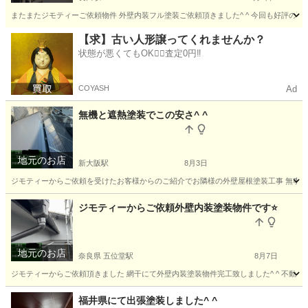
またまたジモティーご依頼物件 外壁内装フル塗装ご依頼頂きました^ ^ 今回も好評の雨樋
大阪
東大阪市
長田駅
その他
【求】古い人形譲ってくれませんか？
状態が悪くてもOK🙆‍♀️査定0円‼️
COYASH
Ad
無機と遮熱塗装でこの安さ^ ^
地元のお店
新大阪駅
8月3日
ジモティーからご依頼を受けたお客様からのご紹介でお隣様の外壁屋根塗装工事 無事完工し
大阪
大阪市
新大阪駅
その他
無料
ジモティーからご依頼外壁内装塗装物件です⭐️
地元のお店
奈良県 五位堂駅
8月7日
ジモティーからご依頼頂きました 網干にて外壁内装塗装物件完工致しました^ ^ 不動産業者
奈良
香芝市
五位堂駅
リフォーム
福井県にて出張塗装しました^ ^