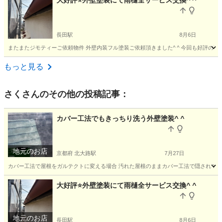
大好評⭐️外壁塗装にて雨樋全サービス交換^ ^
長田駅
8月6日
またまたジモティーご依頼物件 外壁内装フル塗装ご依頼頂きました^ ^ 今回も好評の雨樋
大阪
東大阪市
長田駅
その他
もっと見る
さく
さんのその他の投稿記事：
カバー工法でもきっちり洗う外壁塗装^ ^
地元のお店
京都府 北大路駅
7月27日
カバー工法で屋根をガルテクトに変える場合 汚れた屋根のままカバー工法で隠されてま
京都
京都市
北大路駅
その他
外壁
大好評⭐️外壁塗装にて雨樋全サービス交換^ ^
地元のお店
長田駅
8月6日