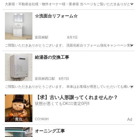
大家様・不動産会社様・物件オーナー様・業者様 当ページをご覧いただきありがとうござい
大阪
東大阪市
久宝寺口駅
リフォーム
物件
☆洗面台リフォーム☆
富田林駅
8月7日
ご閲覧いただきありがとうございます。 洗面化粧台リフォーム強化キャンペーン実施して
大阪
富田林市
富田林駅
リフォーム
タイプ
給湯器の交換工事
富田林西口駅
8月7日
ご閲覧いただきありがとうございます。 本体はお客様が用意していただいても構いません
大阪
富田林市
富田林西口駅
その他
給湯器
【求】古い人形譲ってくれませんか？
状態が悪くてもOK🙆‍♀️査定0円‼️
COYASH
Ad
オーニング工事