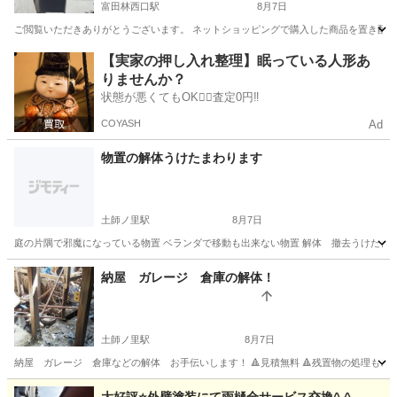
富田林西口駅
8月7日
ご閲覧いただきありがとうございます。 ネットショッピングで購入した商品を置き配で
大阪
富田林市
富田林西口駅
その他
タイプ
【実家の押し入れ整理】眠っている人形あ
りませんか？
状態が悪くてもOK🙆‍♀️査定0円‼️
COYASH
Ad
物置の解体うけたまわります
土師ノ里駅
8月7日
庭の片隅で邪魔になっている物置 ベランダで移動も出来ない物置 解体 撤去うけたまわ
大阪
藤井寺市
土師ノ里駅
その他
納屋 ガレージ 倉庫の解体！
土師ノ里駅
8月7日
納屋 ガレージ 倉庫などの解体 お手伝いします！ 🔺見積無料 🔺残置物の処理もご相談下さい
大阪
藤井寺市
土師ノ里駅
その他
ガレージ