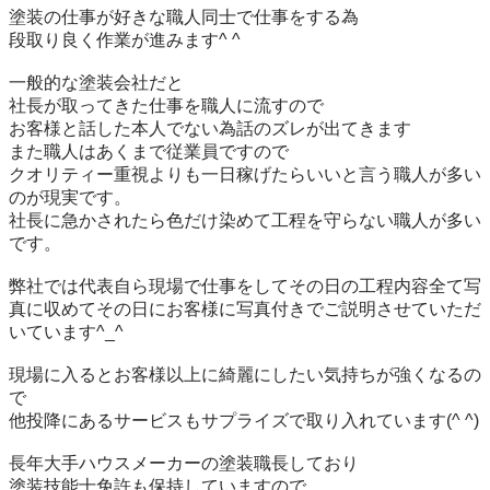
塗装の仕事が好きな職人同士で仕事をする為

段取り良く作業が進みます^ ^

一般的な塗装会社だと

社長が取ってきた仕事を職人に流すので

お客様と話した本人でない為話のズレが出てきます

また職人はあくまで従業員ですので

クオリティー重視よりも一日稼げたらいいと言う職人が多い
のが現実です。

社長に急かされたら色だけ染めて工程を守らない職人が多い
です。

弊社では代表自ら現場で仕事をしてその日の工程内容全て写
真に収めてその日にお客様に写真付きでご説明させていただ
いています^_^

現場に入るとお客様以上に綺麗にしたい気持ちが強くなるの
で

他投降にあるサービスもサプライズで取り入れています(^ ^)

長年大手ハウスメーカーの塗装職長しており

塗装技能士免許も保持していますので
