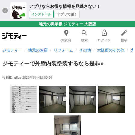
アプリならお得な情報を見逃さない！
インストール
アプリで開く
地元の掲示板 ジモティー 大阪版
大阪府
検索
ログイン
投稿
ジモティー
地元のお店
リフォーム
その他
大阪府のその他
大
ジモティーで外壁内装塗装するなら是非⭐️
投稿ID: gffgz
2026年8月4日 00:56