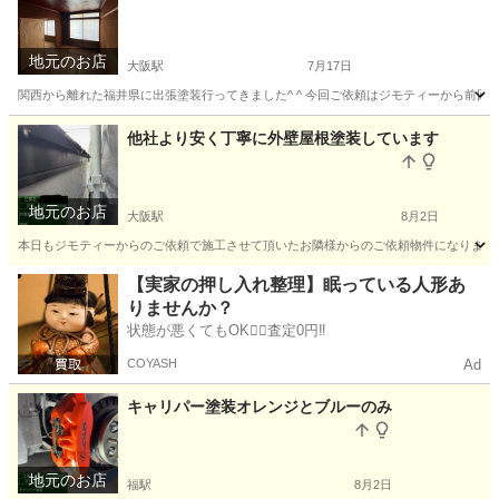
地元のお店
大阪駅
7月17日
関西から離れた福井県に出張塗装行ってきました^ ^ 今回ご依頼はジモティーから前回塗
大阪
大阪市
大阪駅
その他
他社より安く丁寧に外壁屋根塗装しています
地元のお店
大阪駅
8月2日
本日もジモティーからのご依頼で施工させて頂いたお隣様からのご依頼物件になります^ 
大阪
大阪市
大阪駅
リフォーム
外壁
【実家の押し入れ整理】眠っている人形あ
りませんか？
状態が悪くてもOK🙆‍♀️査定0円‼️
COYASH
Ad
キャリパー塗装オレンジとブルーのみ
地元のお店
福駅
8月2日