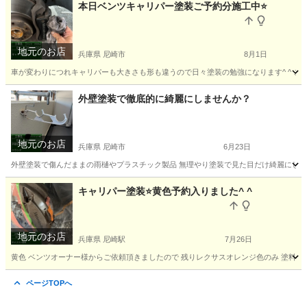
大阪
大阪市
その他
本日ベンツキャリパー塗装ご予約分施工中⭐️
地元のお店
兵庫県 尼崎市
8月1日
車が変わりにつれキャリパーも大きさも形も違うので日々塗装の勉強になります^ ^ こ
兵庫
尼崎市
その他
外壁塗装で徹底的に綺麗にしませんか？
地元のお店
兵庫県 尼崎市
6月23日
外壁塗装で傷んだままの雨樋やプラスチック製品 無理やり塗装で見た目だけ綺麗にしてい
兵庫
尼崎市
リフォーム
外壁塗装
キャリパー塗装⭐️黄色予約入りました^ ^
地元のお店
兵庫県 尼崎駅
7月26日
黄色 ベンツオーナー様からご依頼頂きましたので 残りレクサスオレンジ色のみ 塗料一台分あ
兵庫
尼崎市
尼崎駅
その他
ページTOPへ