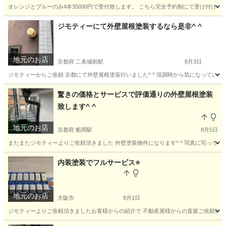
オレンジとブルーのみ4本35000円で受付致します。 こちら完全予約制にて受け付けて
大阪
大阪市
福駅
その他
取り外し
ジモティーにて外壁屋根塗装するなら是非^ ^
地元のお店
京都府 二条城前駅
8月3日
ジモティーからご依頼 京都にて外壁屋根塗装行いました^ ^ 現調時から気になっていた
京都
京都市
二条城前駅
その他
外壁
驚きの価格とサービスで評価通りの外壁屋根塗装
致します^ ^
地元のお店
京都府 船岡駅
8月5日
またまたジモティーよりご依頼頂きました 外壁塗装物件になります^ ^ 写真に写っている
京都
南丹市
船岡駅
リフォーム
パテ
内装塗装でフルサービス⭐️
地元のお店
大阪市
8月1日
ジモティーよりご依頼頂きましたお客様からの紹介で 不動産屋様からの直接ご依頼頂きまし