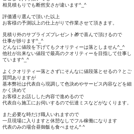
相見積もりでも断然安さが違います^_^

評価通り選んで頂いた以上

お客様の予測以上の仕上がりで作業させて頂きます。

見積り外のサプライズプレゼント🎁で喜んで頂けるので

仕事が捗ります^_^

どんなに値段を下げてもクオリティーは落としません^_^

他社が出来ない値段で最高のクオリティーを目指して仕事し
ています^_^

よくクオリティー落とさずにそんなに値段落とせるの？とご
質問ありますが

基本弊社は代表自ら現調して色決めやサービス内容などを細
かく決めて

お客様とお話しした内容で進めるので

代表自ら施工にお伺いするので伝達ミスなどがなくります。

また必要な時だけ職人いれますので

一旦現場に入りますと休憩なしでフル稼働になります

代表のみの場合昼御飯も食べません^ ^
