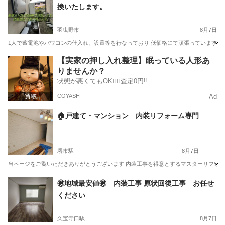
換いたします。
羽曳野市
8月7日
1人で蓄電池やパワコンの仕入れ、設置等を行なっており 低価格にて頑張っています。
大阪
羽曳野市
電気工事
【実家の押し入れ整理】眠っている人形あ
りませんか？
状態が悪くてもOK🙆‍♀️査定0円‼️
COYASH
Ad
🏠戸建て・マンション 内装リフォーム専門
堺市駅
8月7日
当ページをご覧いただきありがとうございます 内装工事を得意とするマスターリフォームで
大阪
堺市
堺市駅
リフォーム
無料
🉐地域最安値🉐 内装工事 原状回復工事 お任せ
ください
久宝寺口駅
8月7日