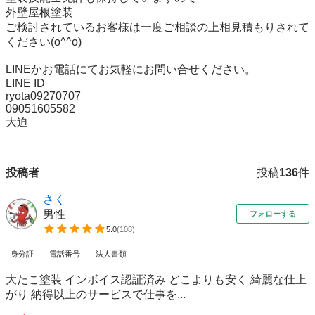
外壁屋根塗装

ご検討されているお客様は一度ご相談の上相見積もりされて
ください(o^^o)

LINEかお電話にてお気軽にお問い合せください。

LINE ID

ryota09270707

09051605582

大迫
投稿者
投稿
136
件
さく
男性
フォローする
5.0
(
108
)
身分証
電話番号
法人書類
大たこ塗装 インボイス認証済み どこよりも安く 綺麗な仕上
がり 納得以上のサービスで仕事を...