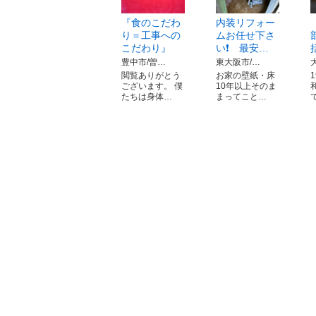
『食のこだわ
内装リフォー
り＝工事への
ムお任せ下さ
こだわり』
い❗ 最安…
豊中市/曽…
東大阪市/…
閲覧ありがとう
お家の壁紙・床
ございます。 僕
10年以上そのま
たちは身体…
まってこと…