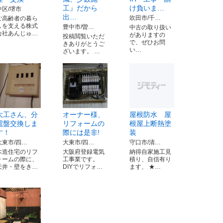
工』だから
け負いま…
中区/堺市
出…
吹田市/千…
ご高齢者の暮ら
しを支える株式
豊中市/曽…
中古の取り扱い
会社あんじゅ…
がありますの
投稿閲覧いただ
で、ぜひお問
きありがとうご
い…
ざいます。 …
大工さん、分
オーナー様、
屋根防水 屋
電盤交換しま
リフォームの
根屋上断熱塗
す！
際には是非!
装
大東市/四…
大東市/四…
守口市/清…
木造住宅のリフ
大阪府登録電気
納得自家施工見
ォームの際に、
工事業です。
積り、自信有り
天井・壁をき…
DIYでリフォ…
ます、 ★…