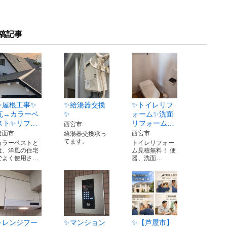
稿記事
✨屋根工事✨
✨給湯器交換
✨トイレリフ
瓦→カラーベ
✨
ォーム✨洗面
スト✨リフ…
リフォーム…
西宮市
箕面市
西宮市
給湯器交換承っ
てます。
カラーベストと
トイレリフォー
は、洋風の住宅
ム見積無料！ 便
でよく使用さ…
器、洗面…
✨レンジフー
✨マンション
✨【芦屋市】