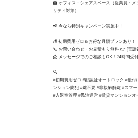
🏫 オフィス・シェアスペース（従業員・
リティ対策）
📢 今なら特別キャンペーン実施中！
💰 初期費用ゼロ＆お得な月額プランあり！
📞 お問い合わせ・お見積もり無料 👉 [電話
📩 メッセージでのご相談もOK！24時間受付
🔍
#初期費用ゼロ #顔認証オートロック #後付
ンション防犯 #鍵不要 #非接触解錠 #スマ
#入退室管理 #民泊運営 #賃貸マンション