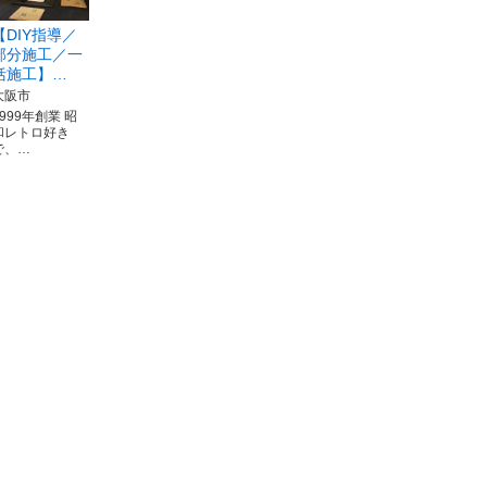
【DIY指導／
部分施工／一
括施工】…
大阪市
1999年創業 昭
和レトロ好き
で、…