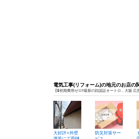
電気工事(リフォーム)の地元のお店の
【🔒初期費用ゼロ‼️最新の顔認証オートロ... 大
大好評⭐️外壁
防災対策サー
塗装にて雨樋
ビス