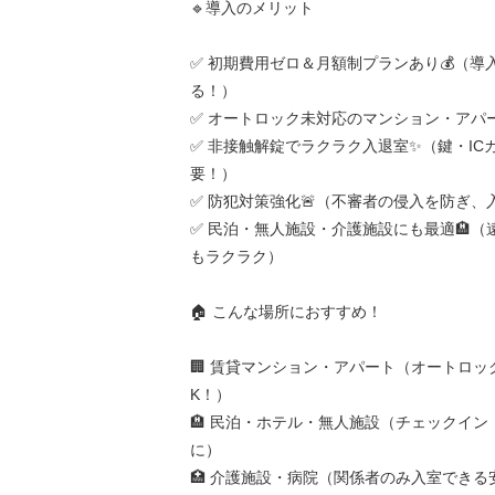
🔹導入のメリット
✅ 初期費用ゼロ＆月額制プランあり💰（導
る！）
✅ オートロック未対応のマンション・アパー
✅ 非接触解錠でラクラク入退室✨（鍵・IC
要！）
✅ 防犯対策強化🚨（不審者の侵入を防ぎ、
✅ 民泊・無人施設・介護施設にも最適🏨（
もラクラク）
🏠 こんな場所におすすめ！
🏢 賃貸マンション・アパート（オートロッ
K！）
🏨 民泊・ホテル・無人施設（チェックイ
に）
🏥 介護施設・病院（関係者のみ入室できる