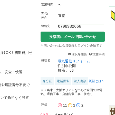
営業時間
〜
直接/
直接
仲介
連絡先
投稿者にメールで問い合わせ
※問い合わせは会員登録とログイン必須です
付けOK！初期費用ゼ
違反を報告
注意事項
投稿者
電気通信リフォーム
性別非公開
投稿： 86
も、安全・快適
身分証
電話番号
法人書類
認証とは
鍵や暗証番号不要で
☆＜兵庫・大阪エリア＞を中心に全国での電
気、通信工事・店舗内装工事・住宅リ...
ランで負担なく設置
評価
11
1
2
良い
オークランド