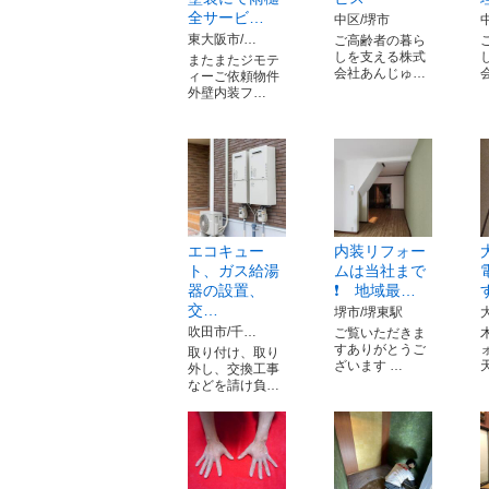
全サービ…
中区/堺市
東大阪市/…
ご高齢者の暮ら
しを支える株式
またまたジモテ
会社あんじゅ…
ィーご依頼物件
外壁内装フ…
エコキュー
内装リフォー
ト、ガス給湯
ムは当社まで
器の設置、
❗ 地域最…
交…
堺市/堺東駅
吹田市/千…
ご覧いただきま
すありがとうご
取り付け、取り
ざいます …
外し、交換工事
などを請け負…