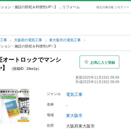
ンション・施設の防犯＆利便性UP✨】
... リフォーム
地元の掲示板 ジモティー
気工事
大阪府の電気工事
東大阪市の電気工事
ンション・施設の防犯＆利便性UP✨】
認証オートロックでマンシ
お気に入り登録
✨】
（投稿ID : 1fwx1p）
更新2025年11月19日 09:49
作成2025年11月19日 09:49
ジャンル
電気工事
名称
-
地域
東大阪市
住所
大阪府東大阪市