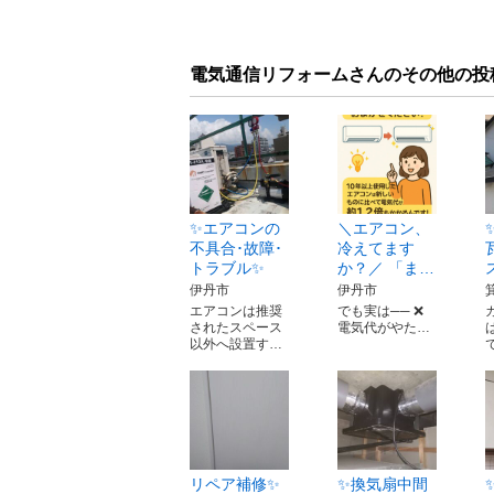
電気通信リフォームさんのその他の投
✨エアコンの
＼エアコン、
不具合･故障･
冷えてます
トラブル✨
か？／ 「ま…
伊丹市
伊丹市
エアコンは推奨
でも実は── ❌
されたスペース
電気代がやた…
以外へ設置す…
リペア補修✨
✨換気扇中間