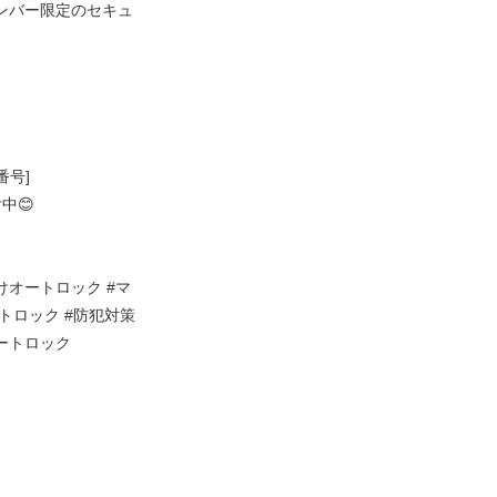
メンバー限定のセキュ
番号]
中😊
けオートロック #マ
ートロック #防犯対策
オートロック