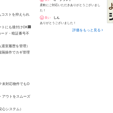
柔軟にご対応いただきありがとうございまし
た！
入コストを抑えられ
良い
しん
ありがとうございました！
トにも後付けOK🏢
評価をもっと見る
カード・暗証番号不
入退室履歴を管理）
遠隔操作でカギ管理
ク未対応物件でもO
ン・アウトをスムーズ
安心システム）