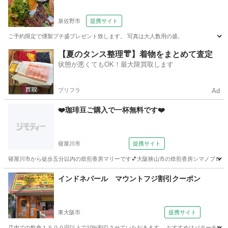
泉佐野市
提携サイト
ご予約限定で燻製プチ盛プレゼント致します。 写真は大人数用の盛。
大阪
泉佐野市
居酒屋
【夏のタンス整理👘】着物をまとめて査定
状態が悪くてもOK！最大限買取します
プリフラ
Ad
❤️珈琲豆ご購入で一杯無料です❤️
寝屋川市
提携サイト
寝屋川市から徒歩五分以内の焙煎香房マリーです💕大阪狭山市の焙煎香房シマノプロデュー
大阪
寝屋川市
カフェ
インドネパール マウントフジ割引クーポン
東大阪市
提携サイト
店内での飲食１５００円以上で10%割引させていただきます。 おすすめはバターチキンカレー