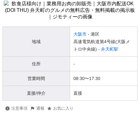
大阪市
- 港区
地域
高速電気軌道第4号線(大阪メ
トロ中央線) -
弁天町駅
住所
-
営業時間
08:30
〜
17:30
直接/仲介
直接
注意事項
通報
お気に入り