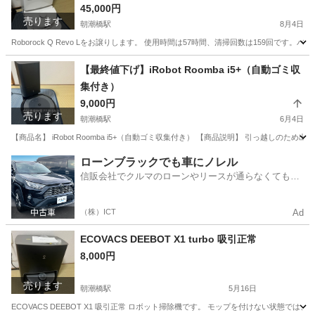
45,000円
売ります
朝潮橋駅
8月4日
Roborock Q Revo Lをお譲りします。 使用時間は57時間、清掃回数は159回で
大阪
大阪市
朝潮橋駅
生活家電
【最終値下げ】iRobot Roomba i5+（自動ゴミ収
集付き）
9,000円
売ります
朝潮橋駅
6月4日
【商品名】 iRobot Roomba i5+（自動ゴミ収集付き） 【商品説明】 引っ越し
大阪
大阪市
朝潮橋駅
生活家電
ロボット
ローンブラックでも車にノレル
信販会社でクルマのローンやリースが通らなくてもク
ルマをご利用いただけるサービスがあります！
（株）ICT
Ad
ECOVACS DEEBOT X1 turbo 吸引正常
8,000円
売ります
朝潮橋駅
5月16日
ECOVACS DEEBOT X1 吸引正常 ロボット掃除機です。 モップを付けない状態