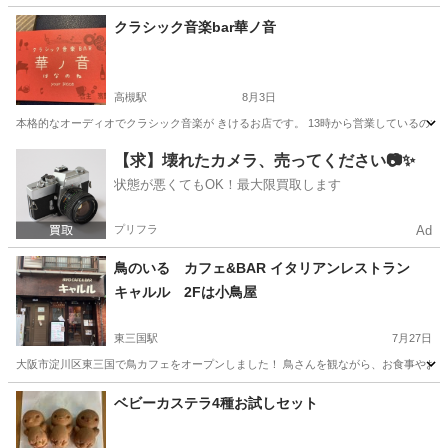
大阪
大阪市
淡路駅
グルメ
クラシック音楽bar華ノ音
高槻駅
8月3日
本格的なオーディオでクラシック音楽が きけるお店です。 13時から営業しているので カフ
大阪
高槻市
高槻駅
カフェ
【求】壊れたカメラ、売ってください📷✨
状態が悪くてもOK！最大限買取します
プリフラ
Ad
鳥のいる カフェ&BAR イタリアンレストラン
キャルル 2Fは小鳥屋
東三国駅
7月27日
大阪市淀川区東三国で鳥カフェをオープンしました！ 鳥さんを観ながら、お食事やお酒を楽
大阪
大阪市
東三国駅
カフェ
文鳥
ベビーカステラ4種お試しセット