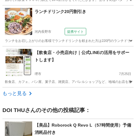
大阪
東大阪市
カレー
ランチドリンク20円割引き
河内長野市
提携サイト
ランチをお召し上がりのお客様でランチドリンクを頼まれた方は220円のランチドリン
大阪
河内長野市
洋食
【飲食店・小売店向け｜公式LINEの活用をサポー
トします】
堺市
7月25日
飲食店、カフェ、パン屋、菓子店、雑貨店、アパレルショップなど、地域のお店を運営されて
大阪
堺市
カフェ
もっと見る
DOI THU
さんのその他の投稿記事：
【美品】Roborock Q Revo L（57時間使用）予備
消耗品付き