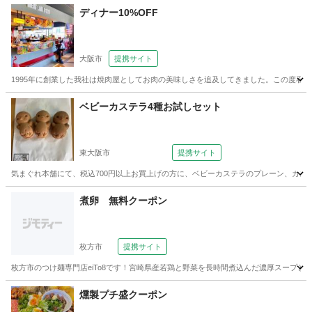
ディナー10%OFF
大阪市
提携サイト
1995年に創業した我社は焼肉屋としてお肉の美味しさを追及してきました。この度石窯と
大阪
大阪市
洋食
ベビーカステラ4種お試しセット
東大阪市
提携サイト
気まぐれ本舗にて、税込700円以上お買上げの方に、ベビーカステラのプレーン、カス
大阪
東大阪市
その他
煮卵 無料クーポン
枚方市
提携サイト
枚方市のつけ麺専門店eiTo8です！宮崎県産若鶏と野菜を長時間煮込んだ濃厚スープ
大阪
枚方市
ラーメン
燻製プチ盛クーポン