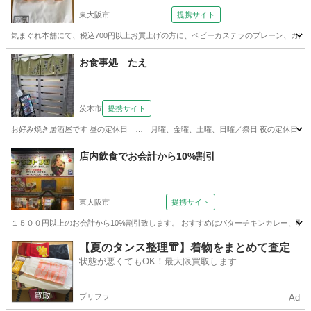
東大阪市
提携サイト
気まぐれ本舗にて、税込700円以上お買上げの方に、ベビーカステラのプレーン、カス
大阪
東大阪市
その他
お食事処 たえ
茨木市
提携サイト
お好み焼き居酒屋です 昼の定休日 … 月曜、金曜、土曜、日曜／祭日 夜の定休日 … 月曜／祭日 🕐昼
大阪
茨木市
居酒屋
店内飲食でお会計から10%割引
東大阪市
提携サイト
１５００円以上のお会計から10%割引致します。 おすすめはバターチキンカレー、明太子ナンです
大阪
東大阪市
カレー
【夏のタンス整理👘】着物をまとめて査定
状態が悪くてもOK！最大限買取します
プリフラ
Ad