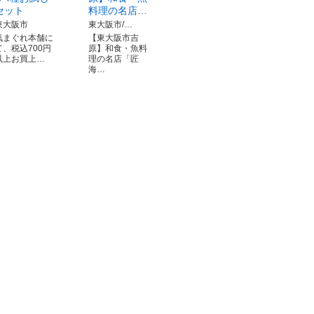
セット
料理の名店…
東大阪市
東大阪市/…
気まぐれ本舗に
【東大阪市吉
て、税込700円
原】和食・魚料
以上お買上…
理の名店「匠
海…