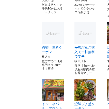
大阪市/淡…
高槻市/高…
阪急淡路から徒
本格的なオーデ
歩約10分にある
ィオでクラシッ
ドッグカフ…
ク音楽が き…
煮卵 無料ク
❤️珈琲豆ご購
ーポン
入で一杯無料
です❤️
枚方市
寝屋川市
枚方市のつけ麺
専門店eiTo8で
寝屋川市から徒
す！宮崎…
歩五分以内の焙
煎香房マリー…
インドネパー
燻製プチ盛ク
ル マウント
ーポン