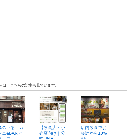
いる人は、こちらの記事も見ています。
鳥のいる カ
【飲食店・小
店内飲食でお
フェ&BAR イ
売店向け｜公
会計から10%
タリア…
式LINE…
割引