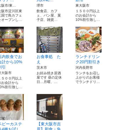
大阪市/東…
堺市
東大阪市
大阪市淀川区東
飲食店、カフ
１５００円以上
三国で鳥カフェ
ェ、パン屋、菓
のお会計から
をオープンし…
子店、雑貨…
10%割引致し…
店内飲食でお
お食事処 た
ランチドリン
会計から10%
え
ク20円割引き
割引
茨木市
河内長野市
東大阪市
お好み焼き居酒
ランチをお召し
屋です 昼の定休
上がりのお客様
１５００円以上
日…月曜、…
でランチドリ…
のお会計から
10%割引致し…
ベビーカステ
【東大阪市吉
ラ4種お試し
原】和食・魚