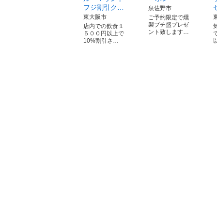
フジ割引ク…
泉佐野市
東大阪市
ご予約限定で燻
製プチ盛プレゼ
店内での飲食１
ント致します…
５００円以上で
10%割引さ…