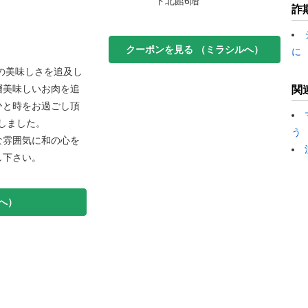
ト北館6階
詐
クーポンを見る （ミラシルへ）
に
肉の美味しさを追及し
層美味しいお肉を追
関
ひと時をお過ごし頂
生しました。
う
な雰囲気に和の心を
し下さい。
へ）