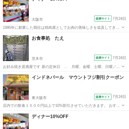
Instagramを...
7月24日
提携サイト
大阪市
1995年に創業した我社は焼肉屋としてお肉の美味しさを追及してきま
した。この度石窯と出会い、より一層美味しいお肉を追求し、もっと
大阪
大阪市
洋食
お食事処 たえ
沢山の人に食を通して楽しいひと時をお過ごし頂こうという想いから
MEAT LAB.8129は誕生し...
7月24日
提携サイト
茨木市
お好み焼き居酒屋です 昼の定休日 … 月曜、金曜、土曜、日曜／祭
日 夜の定休日 … 月曜／祭日 🕐昼営業時間 … 11:30〜13:30(13:15
大阪
茨木市
居酒屋
インドネパール マウントフジ割引クーポン
ラストオーダー) 🕐夜営業時間 … 17:00〜23:00(22:00...
7月24日
提携サイト
東大阪市
店内での飲食１５００円以上で10%割引させていただきます。 おすす
めはバターチキンカレー、明太子チーズナンです。 ランチ11：00〜
大阪
東大阪市
カレー
ディナー10%OFF
14：30 ディナー17：00〜22：30