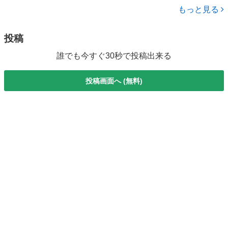
社の末吉です。 今回は、弊社管理物件にご入居いただいているテナン
もっと見る
ト様、 和食・魚...
投稿
誰でも今すぐ30秒で投稿出来る
投稿画面へ (無料)