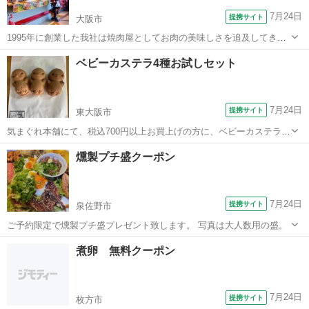
7月24日
提携サイト
大阪市
1995年に創業した我社は焼肉屋としてお肉の美味しさを追及してきま
した。この度石窯と出会い、より一層美味しいお肉を追求し、もっと
大阪
大阪市
洋食
ベビーカステラ4種お試しセット
沢山の人に食を通して楽しいひと時をお過ごし頂こうという想いから
MEAT LAB.8129は誕生し...
7月24日
提携サイト
東大阪市
気まぐれ本舗にて、税込700円以上お買上げの方に、ベビーカステラの
プレーン、カスタード、チョコクリーム、チョコチップの4種の味をお
大阪
東大阪市
その他
燻製プチ盛クーポン
試しでつけさせていただきます！
7月24日
提携サイト
泉佐野市
ご予約限定で燻製プチ盛プレゼント致します。 写真は大人数用の盛。
大阪
泉佐野市
居酒屋
煮卵 無料クーポン
7月24日
提携サイト
枚方市