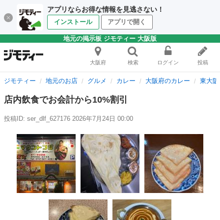
アプリならお得な情報を見逃さない！
インストール
アプリで開く
地元の掲示板 ジモティー 大阪版
大阪府
検索
ログイン
投稿
ジモティー
地元のお店
グルメ
カレー
大阪府のカレー
東大阪
店内飲食でお会計から10%割引
投稿ID: ser_dlf_627176
2026年7月24日 00:00