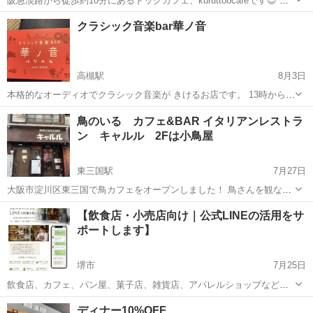
阪急淡路から徒歩約10分にあるドッグカフェ、kurutto8cafeです😊 第
二、第四土曜日にアサイーボウル始めました🎶 (通常のカフェメニュー
大阪
大阪市
淡路駅
グルメ
クラシック音楽bar華ノ音
もあります) アサイーテイクアウトも可能です(^▽^)/ ～...
高槻駅
8月3日
本格的なオーディオでクラシック音楽が きけるお店です。 13時から営
業しているので カフェとしても利用可能です。 大阪府高槻市芥川1丁
大阪
高槻市
高槻駅
カフェ
鳥のいる カフェ&BAR イタリアンレストラ
目15-14 2階 JR高槻駅より徒歩5分
ン キャルル 2Fは小鳥屋
東三国駅
7月27日
大阪市淀川区東三国で鳥カフェをオープンしました！ 鳥さんを観なが
ら、お食事やお酒を楽しめるるお店です！ 手作りピザ パスタ お
大阪
大阪市
東三国駅
カフェ
文鳥
【飲食店・小売店向け｜公式LINEの活用をサ
肉 が美味しい チャージ料金はかかりません 税込でお安いリーズナブ
ポートします】
ル価格 11:30〜15...
堺市
7月25日
飲食店、カフェ、パン屋、菓子店、雑貨店、アパレルショップなど、
地域のお店を運営されている方へ。 このようなお悩みはありません
大阪
堺市
カフェ
ディナー10%OFF
か？ ・新規のお客様は来るけれど、リピーターにつながらない ・