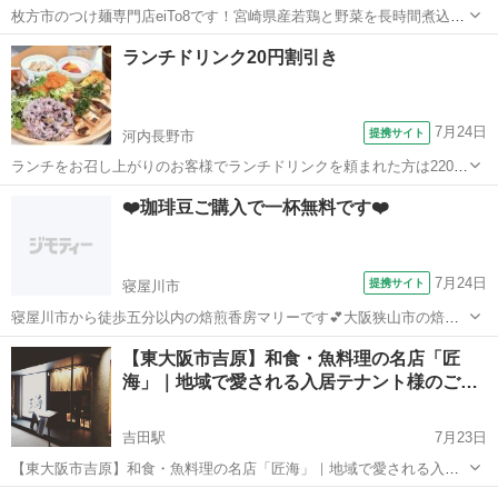
枚方市のつけ麺専門店eiTo8です！宮崎県産若鶏と野菜を長時間煮込ん
だ濃厚スープと魚介だしのWスープは、国産小麦使用の極太麺との絡
大阪
枚方市
ラーメン
ランチドリンク20円割引き
みが抜群！とりしおラーメン、あぶら麺もオススメの一杯です。
7月24日
提携サイト
河内長野市
ランチをお召し上がりのお客様でランチドリンクを頼まれた方は220円
のランチドリンクから20円割引いたします。
大阪
河内長野市
洋食
❤️珈琲豆ご購入で一杯無料です❤️
7月24日
提携サイト
寝屋川市
寝屋川市から徒歩五分以内の焙煎香房マリーです💕大阪狭山市の焙煎
香房シマノプロデュースの2号店になります。 焙煎したての珈琲が週
大阪
寝屋川市
カフェ
【東大阪市吉原】和食・魚料理の名店「匠
替わりでお飲み頂けます☕️ 完全カウンターなんですが、お一人様でも
海」｜地域で愛される入居テナント様のご紹
お気軽にお入り下さい。常に数種類...
介
吉田駅
7月23日
【東大阪市吉原】和食・魚料理の名店「匠海」｜地域で愛される入居
テナント様のご紹介 ご覧いただきありがとうございます。 末吉有限会
大阪
東大阪市
吉田駅
居酒屋