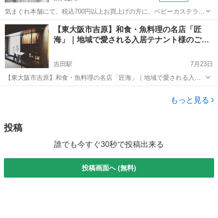
気まぐれ本舗にて、税込700円以上お買上げの方に、ベビーカステラの
プレーン、カスタード、チョコクリーム、チョコチップの4種の味をお
大阪
東大阪市
その他
【東大阪市吉原】和食・魚料理の名店「匠
試しでつけさせていただきます！
海」｜地域で愛される入居テナント様のご紹
介
吉田駅
7月23日
【東大阪市吉原】和食・魚料理の名店「匠海」｜地域で愛される入居
テナント様のご紹介 ご覧いただきありがとうございます。 末吉有限会
大阪
東大阪市
吉田駅
居酒屋
社の末吉です。 今回は、弊社管理物件にご入居いただいているテナン
もっと見る
ト様、 和食・魚...
投稿
誰でも今すぐ30秒で投稿出来る
投稿画面へ (無料)