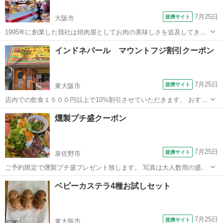
7月25日
提携サイト
大阪市
1995年に創業した我社は焼肉屋としてお肉の美味しさを追及してきま
した。この度石窯と出会い、より一層美味しいお肉を追求し、もっと
大阪
大阪市
洋食
インドネパール マウントフジ割引クーポン
沢山の人に食を通して楽しいひと時をお過ごし頂こうという想いから
MEAT LAB.8129は誕生し...
7月25日
提携サイト
東大阪市
店内での飲食１５００円以上で10%割引させていただきます。 おすす
めはバターチキンカレー、明太子チーズナンです。 ランチ11：00〜
大阪
東大阪市
カレー
燻製プチ盛クーポン
14：30 ディナー17：00〜22：30
7月25日
提携サイト
泉佐野市
ご予約限定で燻製プチ盛プレゼント致します。 写真は大人数用の盛。
大阪
泉佐野市
居酒屋
ベビーカステラ4種お試しセット
7月25日
提携サイト
東大阪市