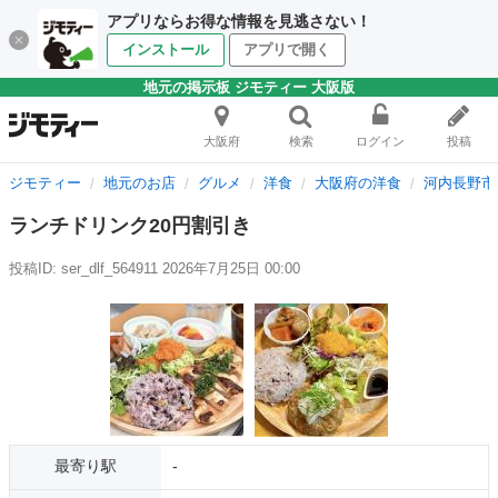
アプリならお得な情報を見逃さない！
インストール
アプリで開く
地元の掲示板 ジモティー 大阪版
大阪府
検索
ログイン
投稿
ジモティー
地元のお店
グルメ
洋食
大阪府の洋食
河内長野市
ランチドリンク20円割引き
投稿ID: ser_dlf_564911
2026年7月25日 00:00
最寄り駅
-