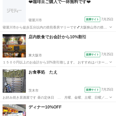
❤️珈琲豆ご購入で一杯無料です❤️
みが抜群！とりしおラーメン、あぶら麺もオススメの一杯です。
7月25日
提携サイト
寝屋川市
寝屋川市から徒歩五分以内の焙煎香房マリーです💕大阪狭山市の焙煎
香房シマノプロデュースの2号店になります。 焙煎したての珈琲が週
大阪
寝屋川市
カフェ
店内飲食でお会計から10%割引
替わりでお飲み頂けます☕️ 完全カウンターなんですが、お一人様でも
お気軽にお入り下さい。常に数種類...
7月25日
提携サイト
東大阪市
１５００円以上のお会計から10%割引致します。 おすすめはバターチ
キンカレー、明太子ナンです。 平日11:00〜14：30 17：00〜22：30
大阪
東大阪市
カレー
お食事処 たえ
土日祝 11：00〜22：30 第1、第3月曜日 休み（祝日の場合は翌日）
7月25日
提携サイト
茨木市
お好み焼き居酒屋です 昼の定休日 … 月曜、金曜、土曜、日曜／祭
日 夜の定休日 … 月曜／祭日 🕐昼営業時間 … 11:30〜13:30(13:15
大阪
茨木市
居酒屋
ディナー10%OFF
ラストオーダー) 🕐夜営業時間 … 17:00〜23:00(22:00...