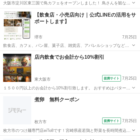
大阪市淀川区東三国で鳥カフェをオープンしました！ 鳥さんを観なが
ら、お食事やお酒を楽しめるるお店です！ 手作りピザ パスタ お
大阪
大阪市
東三国駅
カフェ
文鳥
【飲食店・小売店向け｜公式LINEの活用をサ
肉 が美味しい チャージ料金はかかりません 税込でお安いリーズナブ
ポートします】
ル価格 11:30〜15...
堺市
7月25日
飲食店、カフェ、パン屋、菓子店、雑貨店、アパレルショップなど、
地域のお店を運営されている方へ。 このようなお悩みはありません
大阪
堺市
カフェ
店内飲食でお会計から10%割引
か？ ・新規のお客様は来るけれど、リピーターにつながらない ・
Instagramを...
7月25日
提携サイト
東大阪市
１５００円以上のお会計から10%割引致します。 おすすめはバターチ
キンカレー、明太子ナンです。 平日11:00〜14：30 17：00〜22：30
大阪
東大阪市
カレー
煮卵 無料クーポン
土日祝 11：00〜22：30 第1、第3月曜日 休み（祝日の場合は翌日）
7月25日
提携サイト
枚方市
枚方市のつけ麺専門店eiTo8です！宮崎県産若鶏と野菜を長時間煮込ん
だ濃厚スープと魚介だしのWスープは、国産小麦使用の極太麺との絡
大阪
枚方市
ラーメン