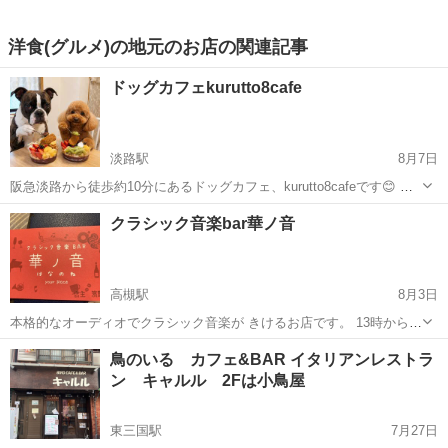
洋食(グルメ)の地元のお店の関連記事
ドッグカフェkurutto8cafe
淡路駅
8月7日
阪急淡路から徒歩約10分にあるドッグカフェ、kurutto8cafeです😊 第
二、第四土曜日にアサイーボウル始めました🎶 (通常のカフェメニュー
大阪
大阪市
淡路駅
グルメ
クラシック音楽bar華ノ音
もあります) アサイーテイクアウトも可能です(^▽^)/ ～...
高槻駅
8月3日
本格的なオーディオでクラシック音楽が きけるお店です。 13時から営
業しているので カフェとしても利用可能です。 大阪府高槻市芥川1丁
大阪
高槻市
高槻駅
カフェ
鳥のいる カフェ&BAR イタリアンレストラ
目15-14 2階 JR高槻駅より徒歩5分
ン キャルル 2Fは小鳥屋
東三国駅
7月27日