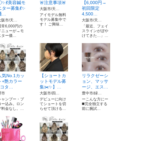
①✨️💃美容鍼モ
🚨注意事項🚨
【6,000円→
ニター募集💃✨️
初回限定
大阪市/天…
通…
4,500…
アイモデル無料
モデル募集中で
大阪市/天…
大阪市/天…
す！ ご興味…
通常6,000円の
「最近、フェイ
メニューが→モ
スラインがぼや
ニター価…
けてきた…」…
人気No.1カッ
【ショートカ
リラクゼーシ
ト+艶カラー
ットモデル募
ョン、マッサ
+コタ…
集✂️✨】…
ージ、エス…
堺市
大阪市/四…
豊中市/緑…
シャンプー・ブ
デビューに向け
ーこんな方にー
ロー込み。ロン
てショートを切
◼️完全独立する
グ料金なし。…
らせて頂ける…
前に腕試…