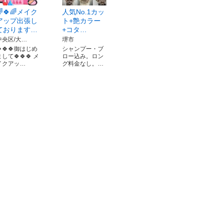
🌈🍀🌈メイク
人気No.1カッ
アップ出張し
ト+艶カラー
ております…
+コタ…
中央区/大…
堺市
🍀🍀🍀御はじめ
シャンプー・ブ
して🍀🍀🍀 メ
ロー込み。ロン
イクアッ…
グ料金なし。…