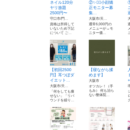
ネイル120分
②✨️💆‍♀️小顔矯
ヤリ放題
正モニター募
2500円〜
集…
守口市/門…
大阪市/天…
資格は所得して
通常6,000円の
いないため下記
メニューが→モ
について ご…
ニター価…
【初回2500
【寝ながら揉
円】耳つぼダ
めます】
イエット…
大阪市
大阪市/天…
オツカレ！（手
もみ） 何も治ら
「何をしても痩
ない整体院…
せない」「リバ
ウンドを繰り…