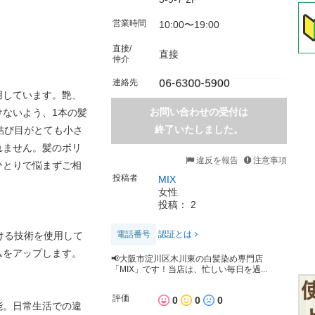
営業時間
10:00〜19:00
直接/
直接
仲介
連絡先
用しています。艶、
お問い合わせの受付は
ないよう、1本の髪
終了いたしました。
結び目がとても小さ
れません。髪のボリ
違反を報告
注意事項
ひとりで悩まずご相
投稿者
MIX
女性
投稿： 2
電話番号
認証とは
ける技術を使用して
ムをアップします。
📢大阪市淀川区木川東の白髪染め専門店
「MIX」です！当店は、忙しい毎日を過...
評価
0
0
0
能。日常生活での違