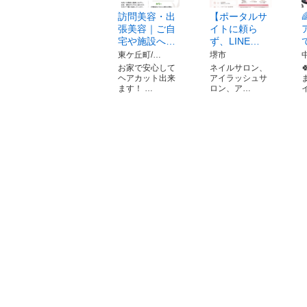
訪問美容・出
【ポータルサ
張美容｜ご自
イトに頼ら
宅や施設へ…
ず、LINE…
東ケ丘町/…
堺市
お家で安心して
ネイルサロン、
ヘアカット出来
アイラッシュサ
ま
ます！ …
ロン、ア…