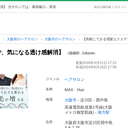
消】
当サロンでは、最高級の... 美容
地元の掲示板 ジモティー
ン
大阪府のヘアサロン
大阪市のヘアサロン
【気軽にできる増髪エクステ
で、気になる透け感解消】
（投稿ID : 1cbzcw）
更新2026年3月31日 17:22
作成2024年9月16日 17:58
ジャンル
ヘアサロン
名称
MAX Hair
地域
大阪市
-
淀川区
-
西中島
高速電気軌道第1号線(大阪
メトロ御堂筋線) -
南方駅
住所
大阪府大阪市淀川区西中島
3-9-7 2F