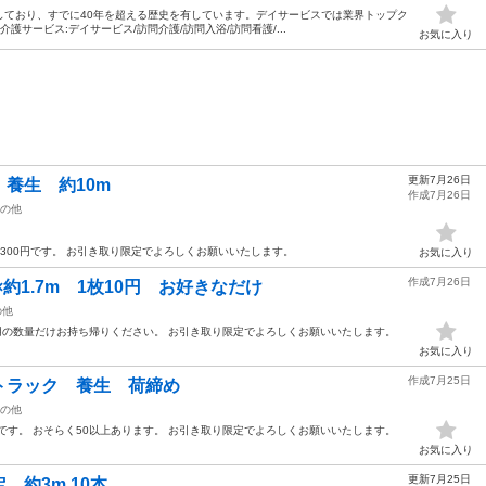
開始しており、すでに40年を超える歴史を有しています。デイサービスでは業界トップク
護サービス:デイサービス/訪問介護/訪問入浴/訪問看護/...
お気に入り
更新7月26日
養生 約10m
作成7月26日
の他
てで300円です。 お引き取り限定でよろしくお願いいたします。
お気に入り
作成7月26日
×約1.7m 1枚10円 お好きなだけ
の他
入用の数量だけお持ち帰りください。 お引き取り限定でよろしくお願いいたします。
お気に入り
作成7月25日
トラック 養生 荷締め
の他
です。 おそらく50以上あります。 お引き取り限定でよろしくお願いいたします。
お気に入り
更新7月25日
約3m 10本