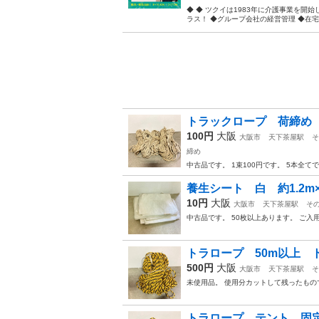
◆ ◆ ツクイは1983年に介護事業を
ラス！ ◆グループ会社の経営管理 ◆在宅介
トラックロープ 荷締め 
100円
大阪
大阪市
天下茶屋駅
そ
締め
中古品です。 1束100円です。 5本全
養生シート 白 約1.2m
10円
大阪
大阪市
天下茶屋駅
そ
中古品です。 50枚以上あります。 ご
トラロープ 50m以上 
500円
大阪
大阪市
天下茶屋駅
そ
未使用品。 使用分カットして残ったもの
トラロープ テント 固定 