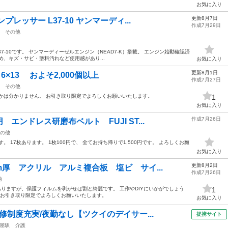
お気に入り
更新8月7日
レッサー L37-10 ヤンマーディ...
作成7月29日
その他
7-10です。 ヤンマーディーゼルエンジン（NEAD7-K）搭載。 エンジン始動確認済
め、キズ・サビ・塗料汚れなど使用感があり...
お気に入り
更新8月1日
×13 およそ2,000個以上
作成7月27日
その他
かは分かりません。 お引き取り限定でよろしくお願いいたします。
1
お気に入り
作成7月26日
エンドレス研磨布ベルト FUJI ST...
の他
 17枚あります。 1枚100円で、 全てお持ち帰りで1,500円です。 よろしくお願
お気に入り
更新8月2日
m厚 アクリル アルミ複合板 塩ビ サイ...
作成7月26日
他
ありますが、保護フィルムを剥がせば割と綺麗です。 工作やDIYにいかがでしょう
1
 お引き取り限定でよろしくお願いいたします。
お気に入り
修制度充実/夜勤なし【ツクイのデイサー...
提携サイト
屋駅
介護