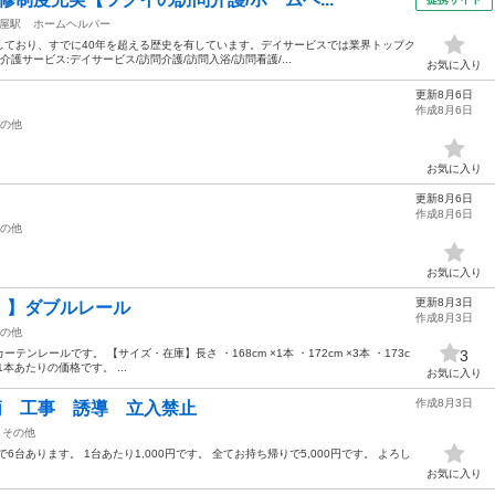
屋駅
ホームヘルパー
開始しており、すでに40年を超える歴史を有しています。デイサービスでは業界トップク
護サービス:デイサービス/訪問介護/訪問入浴/訪問看護/...
お気に入り
更新8月6日
作成8月6日
の他
お気に入り
更新8月6日
作成8月6日
の他
お気に入り
更新8月3日
）】ダブルレール
作成8月3日
の他
レールです。 【サイズ・在庫】長さ ・168cm ×1本 ・172cm ×3本 ・173c
3
1本 1本あたりの価格です。 ...
お気に入り
作成8月3日
柄 工事 誘導 立入禁止
その他
台あります。 1台あたり1,000円です。 全てお持ち帰りで5,000円です。 よろし
お気に入り