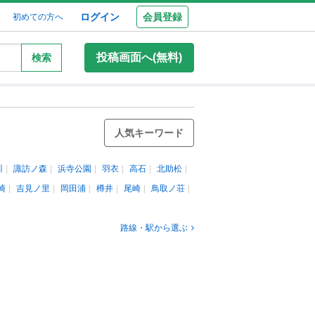
ログイン
会員登録
初めての方へ
投稿画面へ(無料)
検索
人気キーワード
川
諏訪ノ森
浜寺公園
羽衣
高石
北助松
崎
吉見ノ里
岡田浦
樽井
尾崎
鳥取ノ荘
路線・駅から選ぶ