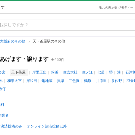
ます
地元の掲示板 ジモティー
大阪府のその他
天下茶屋駅のその他
古あげます・譲ります
全450件
今宮
天下茶屋
岸里玉出
粉浜
住吉大社
住ノ江
七道
堺
湊
石津
木
和泉大宮
岸和田
蛸地蔵
貝塚
二色浜
鶴原
井原里
泉佐野
羽倉
孝子
無料
売業者
ン決済投稿のみ
オンライン決済投稿以外