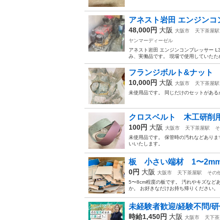
アネスト岩田 エンジンコンプ
48,000円
大阪
大阪市
天下茶屋駅
ヤンマーディーゼル
アネスト岩田 エンジンコンプレッサー L3
み、実働品です。 現場で使用していたた
フランジボルト&ナット 6
10,000円
大阪
大阪市
天下茶屋駅
未使用品です。 同じだけのセットがある
クロスベルト 木工研削用 
100円
大阪
大阪市
天下茶屋駅
そ
未使用品です。 保管時の汚れなどあります。
いいたします。
板 小さい端材 1〜2m
0円
大阪
大阪市
天下茶屋駅
その
5〜8cm程度の板です。 汚れやキズなど
か。 お好きなだけお持ち帰りください。
未経験者歓迎/経験不問/研
時給1,450円
大阪
大阪市
天下茶