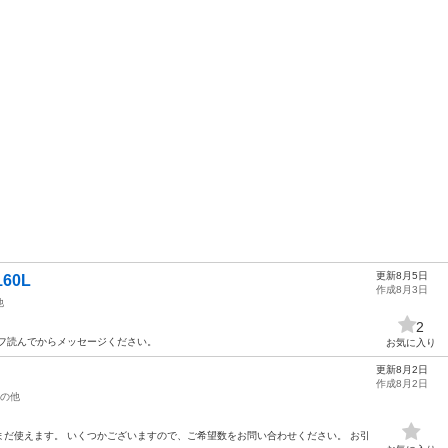
更新8月5日
60L
作成8月3日
他
2
ロフ読んでからメッセージください。
お気に入り
更新8月2日
作成8月2日
の他
だ使えます。 いくつかございますので、ご希望数をお問い合わせください。 お引