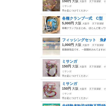
150円
大阪
大阪市
天下茶屋駅
そ
ミサンガ
手か足につけてください
各種クランプ一式 C型 
5,000円
大阪
大阪市
天下茶屋駅
各種クランプおまとめ。 ほとんど使って
フィッシングセット 魚
1,000円
大阪
大阪市
天下茶屋駅
長期保管品です。 一部開封されてますが
ミサンガ
150円
大阪
大阪市
天下茶屋駅
そ
ミサンガ
手か足につけてください
ミサンガ
150円
大阪
大阪市
天下茶屋駅
そ
ミサンガ
手か足につけてください
未経験者歓迎/経験不問/研