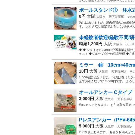
き取り限定でよろしくお願いいたします
ポールスタンド① 注水
0円
大阪
大阪市
天下茶屋駅
その
汚れはありますが、屋内保管のため樹脂の
す。 お引き取り限定でよろしくお願いい
未経験者歓迎/経験不問/研
時給1,200円
大阪
大阪市
天下茶
◆ ◆ ツクイは1983年に介護事業を
ラス！ ◆グループ会社の経営管理 ◆在宅介
ミラー 鏡 10cm×40cm 
10円
大阪
大阪市
天下茶屋駅
そ
1,500枚ほどあります。 写真は表（ミ
全てお引き取りで10,000円です。 よ
オールアンカー Cタイプ C
3,000円
大阪
大阪市
天下茶屋駅
約60セットあります。 お引き取り限定
Pレスアンカー（PFV-645
5,000円
大阪
大阪市
天下茶屋駅
250本以上あります。 お引き取り限定