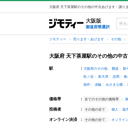
大阪府 天下茶屋駅のその他の中古あげます・譲り
大阪版
都道府県選択
ジモティー
売ります・あげます
その他
大阪府 天下茶屋駅のその他の中
駅
：
大阪府のその他
難波
新
松ノ浜
泉大津
忠岡
春
箱作
淡輪
みさき公園
価格帯
：
全てのその他の価格帯
投稿者
：
その他の全て
個人
販
オンライン決済
：
その他の全て
オンライ