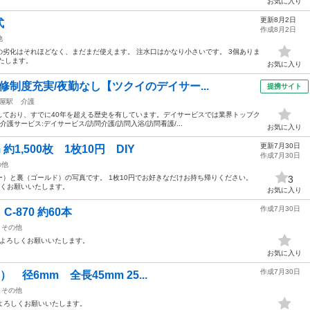
。
お気に入り
更新8月2日
式
作成8月2日
他
劣化はそれほどなく、まだまだ使えます。 注水口はかなり小さいです。 3個ありま
たします。
お気に入り
修制度充実/夜勤なし【ツクイのデイサー...
提携サイト
屋駅
介護
開始しており、すでに40年を超える歴史を有しています。デイサービスでは業界トップク
護サービス:デイサービス/訪問介護/訪問入浴/訪問看護/...
お気に入り
更新7月30日
約1,500枚 1枚10円 DIY
作成7月30日
の他
ラー）と裏（ゴールド）の写真です。 1枚10円でお好きなだけお持ち帰りください。
3
ろしくお願いいたします。
お気に入り
作成7月30日
-870 約60本
その他
でよろしくお願いいたします。
お気に入り
作成7月30日
） 径6mm 全長45mm 25...
その他
でよろしくお願いいたします。