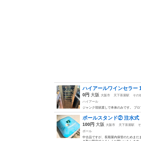
ハイアールワインセラー 1
0円
大阪
大阪市
天下茶屋駅
その
ハイアール
ジャンク現状渡しで本体のみです。 プ
ポールスタンド② 注水式
100円
大阪
大阪市
天下茶屋駅
そ
ポール
中古品ですが、長期屋内保管のためまだま