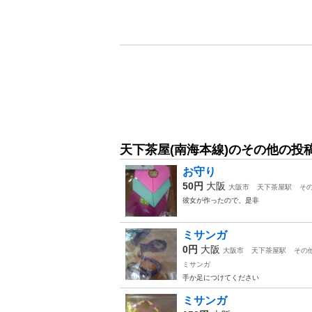
天下茶屋(南海本線)のその他の投
お守り
50円
大阪
大阪市
天下茶屋駅
そ
彼女が作ったので、是非
ミサンガ
0円
大阪
大阪市
天下茶屋駅
その
ミサンガ
手か足につけてください
ミサンガ