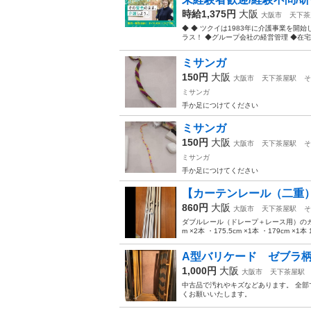
時給1,375円
大阪
大阪市
天下茶
◆ ◆ ツクイは1983年に介護事業を
ラス！ ◆グループ会社の経営管理 ◆在宅介
ミサンガ
150円
大阪
大阪市
天下茶屋駅
そ
ミサンガ
手か足につけてください
ミサンガ
150円
大阪
大阪市
天下茶屋駅
そ
ミサンガ
手か足につけてください
【カーテンレール（二重
860円
大阪
大阪市
天下茶屋駅
そ
ダブルレール（ドレープ＋レース用）のカーテン
m ×2本 ・175.5cm ×1本 ・179cm ×
A型バリケード ゼブラ
1,000円
大阪
大阪市
天下茶屋駅
中古品で汚れやキズなどあります。 全部で6
くお願いいたします。