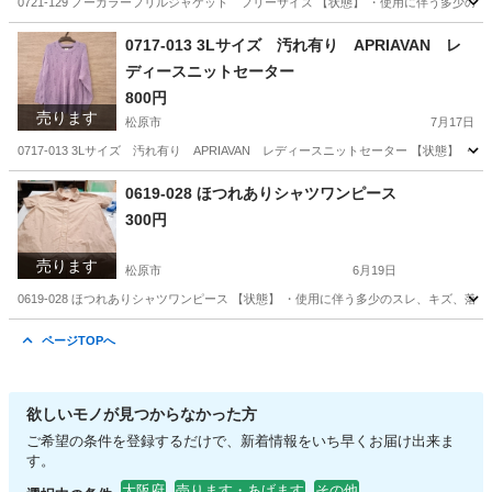
0721-129 ノーカラーフリルジャケット フリーサイズ 【状態】 ・使用に伴う多少
大阪
松原市
ジャケット
現地
0717-013 3Lサイズ 汚れ有り APRIAVAN レ
ディースニットセーター
800円
売ります
松原市
7月17日
0717-013 3Lサイズ 汚れ有り APRIAVAN レディースニットセーター 【状態
大阪
松原市
ニット
現地
0619-028 ほつれありシャツワンピース
300円
売ります
松原市
6月19日
0619-028 ほつれありシャツワンピース 【状態】 ・使用に伴う多少のスレ、キズ、
大阪
松原市
ワンピース
現地
ページTOPへ
欲しいモノが見つからなかった方
ご希望の条件を登録するだけで、新着情報をいち早くお届け出来ま
す。
大阪府
売ります・あげます
その他