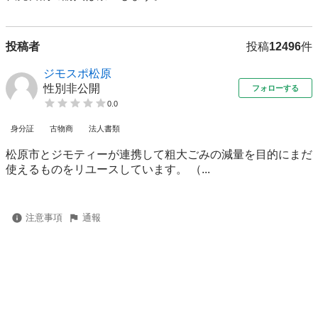
投稿者
投稿
12496
件
ジモスポ松原
性別非公開
フォローする
0.0
身分証
古物商
法人書類
松原市とジモティーが連携して粗⼤ごみの減量を⽬的にまだ
使えるものをリユースしています。 （...
注意事項
通報