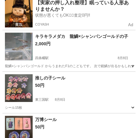
大阪
守口市
その他
【実家の押し入れ整理】眠っている人形あ
りませんか？
状態が悪くてもOK🙆‍♀️査定0円‼️
COYASH
Ad
キラキラメダカ 龍鱗×シャンパンゴールドの子
2,000円
四条畷駅
8月8日
龍鱗×シャンパンゴールド からうまれたF1のこどもです。 次で鏡鱗が出るかもしれませ
大阪
寝屋川市
四条畷駅
その他
推しの子シール
50円
東三国駅
8月8日
シール15枚
大阪
大阪市
東三国駅
その他
万博シール
50円