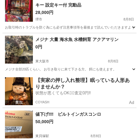
キー 設定キー付 完動品
28,000円
堺市
8月8日
お取引時のトラブルを防ぐ為にも必ず注意事項等を最後まで読んでいただきますようお願い
大阪
堺市
その他
メジナ 大量 海水魚 水槽飼育 アクアマリン
0円
東大阪市
8月8日
メジナ全部20匹くらい。 お引き取りに来て下さる方。 餌にも使えます。
大阪
東大阪市
その他
【実家の押し入れ整理】眠っている人形あ
りませんか？
状態が悪くてもOK🙆‍♀️査定0円‼️
COYASH
Ad
値下げ‼︎‼︎ ビルトインガスコンロ
50,000円
東貝塚駅
8月8日