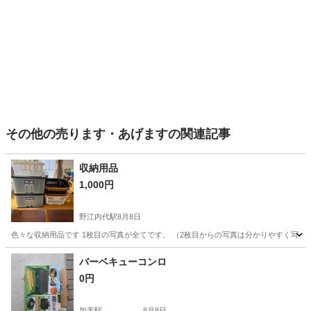
その他の売ります・あげますの関連記事
収納用品
1,000円
野江内代駅
8月8日
色々な収納用品です 1枚目の写真が全てです。 （2枚目からの写真は分かりやすく写し
大阪
大阪市
野江内代駅
その他
用品
バーベキューコンロ
0円
加美駅
8月8日