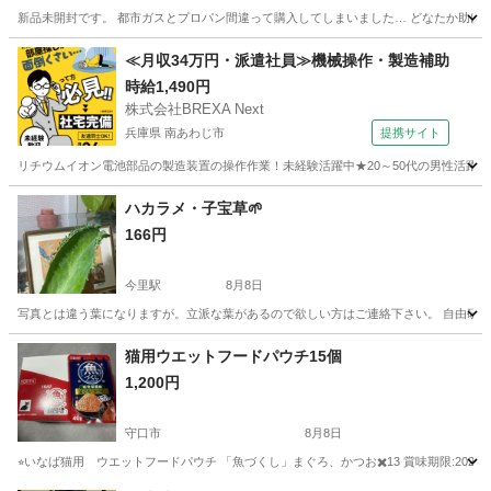
新品未開封です。 都市ガスとプロパン間違って購入してしまいました… どなたか助けてください
大阪
貝塚市
東貝塚駅
その他
ビルトイン
≪月収34万円・派遣社員≫機械操作・製造補助
時給1,490円
株式会社BREXA Next
兵庫県 南あわじ市
提携サイト
リチウムイオン電池部品の製造装置の操作作業！未経験活躍中★20～50代の男性活躍中
兵庫
南あわじ市
その他
ハカラメ・子宝草🌱
166円
今里駅
8月8日
写真とは違う葉になりますが。立派な葉があるので欲しい方はご連絡下さい。 自由研
大阪
大阪市
今里駅
その他
猫用ウエットフードパウチ15個
1,200円
守口市
8月8日
⭐︎いなば猫用 ウエットフードパウチ 「魚づくし」まぐろ、かつお✖️13 賞味期限:2027/0