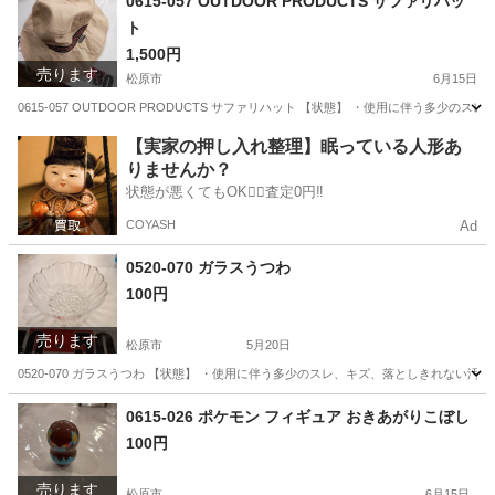
0615-057 OUTDOOR PRODUCTS サファリハッ
ト
1,500円
売ります
松原市
6月15日
0615-057 OUTDOOR PRODUCTS サファリハット 【状態】 ・使用に伴う
大阪
松原市
小物
現地
【実家の押し入れ整理】眠っている人形あ
りませんか？
状態が悪くてもOK🙆‍♀️査定0円‼️
COYASH
Ad
0520-070 ガラスうつわ
100円
売ります
松原市
5月20日
0520-070 ガラスうつわ 【状態】 ・使用に伴う多少のスレ、キズ、落としきれない
大阪
松原市
生活雑貨
現地
0615-026 ポケモン フィギュア おきあがりこぼし
100円
売ります
松原市
6月15日