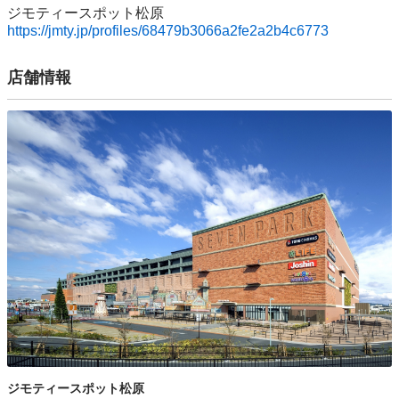
https://jmty.jp/profiles/68479b3066a2fe2a2b4c6773
店舗情報
ジモティースポット松原