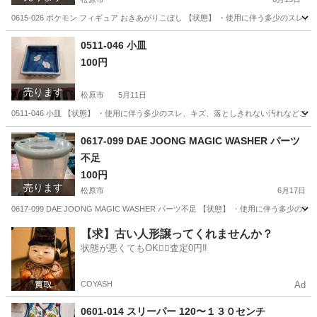
0615-026 ポケモン フィギュア おきあがりこぼし 【状態】 ・使用に伴う多少のス
大阪
松原市
おもちゃ
おきあがりこぼし
0511-046 小皿
100円
売ります
松原市
5月11日
0511-046 小皿 【状態】 ・使用に伴う多少のスレ、キズ、落としきれない汚れなど
大阪
松原市
生活雑貨
現地
0617-099 DAE JOONG MAGIC WASHER パーツ
不足
100円
売ります
松原市
6月17日
0617-099 DAE JOONG MAGIC WASHER パーツ不足 【状態】 ・使用に
大阪
松原市
洗濯用品
現地
【求】古い人形譲ってくれませんか？
状態が悪くてもOK🙆‍♀️査定0円‼️
COYASH
Ad
0601-014 スリーパー 120〜１３０センチ