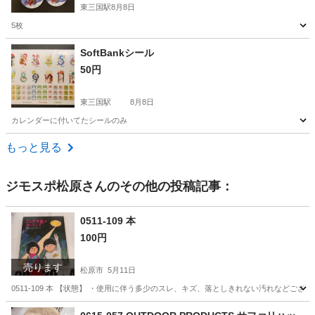
東三国駅
8月8日
5枚
大阪
大阪市
東三国駅
その他
万博
SoftBankシール
50円
東三国駅
8月8日
カレンダーに付いてたシールのみ
大阪
大阪市
東三国駅
その他
カレンダー
もっと見る
ジモスポ松原
さんのその他の投稿記事：
0511-109 本
100円
売ります
松原市
5月11日
0511-109 本 【状態】 ・使用に伴う多少のスレ、キズ、落としきれない汚れなどご
大阪
松原市
本/CD/DVD
現地