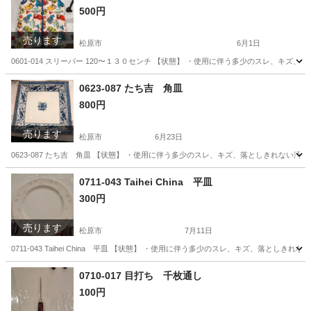
500円
売ります
松原市
6月1日
0601-014 スリーパー 120〜１３０センチ 【状態】 ・使用に伴う多少のスレ、キ
大阪
松原市
キッズ用品
現地
0623-087 たち吉 角皿
800円
売ります
松原市
6月23日
0623-087 たち吉 角皿 【状態】 ・使用に伴う多少のスレ、キズ、落としきれない
大阪
松原市
食器
たち吉
0711-043 Taihei China 平皿
300円
売ります
松原市
7月11日
0711-043 Taihei China 平皿 【状態】 ・使用に伴う多少のスレ、キズ、落
大阪
松原市
食器
現地
0710-017 目打ち 千枚通し
100円