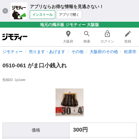
アプリならお得な情報を見逃さない！
インストール
アプリで開く
地元の掲示板 ジモティー 大阪版
大阪府
検索
ログイン
投稿
ジモティー
売ります・あげます
その他
大阪府のその他
松原市
0510-061 がま口小銭入れ
投稿ID: 1p1wte
300円
価格