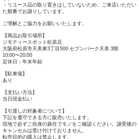
・リユース品の取り置きはしていないため、ご来店いただい
た順番でお譲りしています。

ご理解とご協力をお願いいたします。

【商品お取引場所】

ジモティースポット松原店

大阪府松原市天美東3丁目500 セブンパーク天美 3階

10:00〜20:00

定休日：年末年始

【駐⾞場】

あり

【⽀払い⽅法】

当日現金払い

【引渡しの対象者について】

下記を遵守できる⽅に販売いたします。

現地で必ずご⾃⾝の責任でモノをご確認ください。譲受後の
キャンセルは受け付けておりません。

転売⽬的の購⼊は禁⽌します。