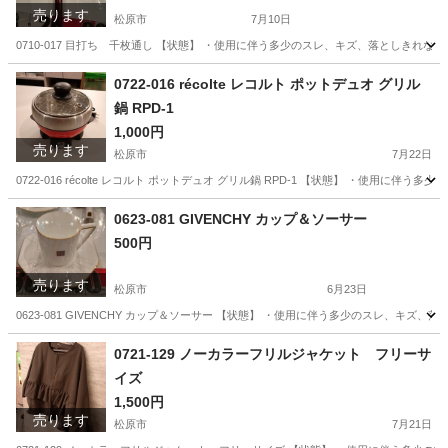
売ります
松原市
7月10日
0710-017 目打ち 千枚通し 【状態】 ・使用に伴う多少のスレ、キズ、落としきれ
大阪
松原市
その他
目打ち
0722-016 récolte レコルト ポットデュオ グリル
鍋 RPD-1
1,000円
売ります
松原市
7月22日
0722-016 récolte レコルト ポットデュオ グリル鍋 RPD-1 【状態】 ・使
大阪
松原市
キッチン家電
RPD
0623-081 GIVENCHY カップ＆ソーサー
500円
売ります
松原市
6月23日
0623-081 GIVENCHY カップ＆ソーサー 【状態】 ・使用に伴う多少のスレ、キ
大阪
松原市
食器
GIVENCHY
0721-129 ノーカラーフリルジャケット フリーサ
イズ
1,500円
売ります
松原市
7月21日