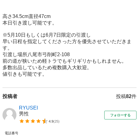
高さ34.5cm直径47cm

本日引き渡し可能です。

※5月10日もしくは6月7日限定の引渡し

早い日程を指定してくださった方を優先させていただきま
す。

引渡し場所八尾市弓削町2-108

前の道が狭いため軽トラでもギリギリかもしれません。

多数出品しているため複数購入大歓迎。

値引きも可能です。
投稿者
投稿
82
件
RYUSEI
男性
フォローする
4.9
(
25
)
電話番号