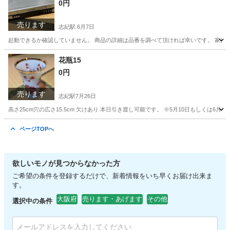
0円
売ります
志紀駅
6月7日
起動できるか確認していません。 商品の詳細は品番を調べて頂ければ幸いです。 家売却の為
大阪
八尾市
志紀駅
映像プレーヤー、レコーダー
引渡し
花瓶15
0円
売ります
志紀駅
7月26日
高さ25cm穴の広さ15.5cm 欠けあり 本日引き渡し可能です。 ※5月10日もしくは6
大阪
八尾市
志紀駅
インテリア雑貨/小物
引渡し
ページTOPへ
欲しいモノが見つからなかった方
ご希望の条件を登録するだけで、新着情報をいち早くお届け出来ま
す。
大阪府
売ります・あげます
その他
選択中の条件