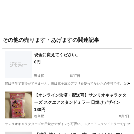
その他の売ります・あげますの関連記事
現金に変えてください。
0円
難波駅
8月7日
僕は学生で変換ができません。親は電子決済アプリを使ってないため不可です。なので
大阪
大阪市
難波駅
その他
アプリ
【オンライン決済・配送可】サンリオキャラクタ
ーズ スクエアスタンドミラー 日焼けデザイン
180円
都島駅
8月7日
サンリオキャラクターズの日焼けデザインが可愛い、スクエアスタンドミラーです。 ハロ
大阪
大阪市
都島駅
その他
サンリオキャラクター