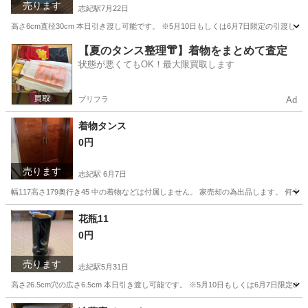
売ります
志紀駅
7月22日
高さ6cm直径30cm 本日引き渡し可能です。 ※5月10日もしくは6月7日限定の引渡し
大阪
八尾市
志紀駅
インテリア雑貨/小物
引渡し
【夏のタンス整理👘】着物をまとめて査定
状態が悪くてもOK！最大限買取します
プリフラ
Ad
着物タンス
0円
売ります
志紀駅
6月7日
幅117高さ179奥行き45 中の着物などは付属しません。 家売却の為出品します。 何
大阪
八尾市
志紀駅
収納家具
タンス
花瓶11
0円
売ります
志紀駅
5月31日
高さ26.5cm穴の広さ6.5cm 本日引き渡し可能です。 ※5月10日もしくは6月7日限
大阪
八尾市
志紀駅
インテリア雑貨/小物
引渡し