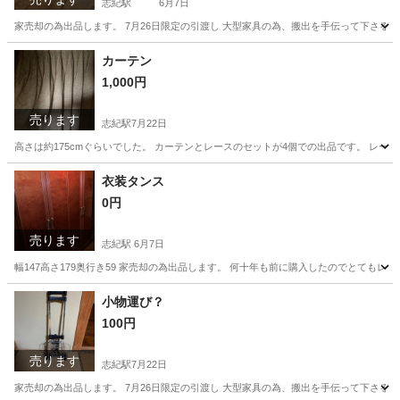
志紀駅
6月7日
家売却の為出品します。 7月26日限定の引渡し 大型家具の為、搬出を手伝って下さると幸
大阪
八尾市
志紀駅
収納家具
引渡し
カーテン
1,000円
売ります
志紀駅
7月22日
高さは約175cmぐらいでした。 カーテンとレースのセットが4個での出品です。 レース
大阪
八尾市
志紀駅
カーテン、ブラインド
衣装タンス
0円
売ります
志紀駅
6月7日
幅147高さ179奥行き59 家売却の為出品します。 何十年も前に購入したのでとてもレト
大阪
八尾市
志紀駅
収納家具
タンス
小物運び？
100円
売ります
志紀駅
7月22日
家売却の為出品します。 7月26日限定の引渡し 大型家具の為、搬出を手伝って下さると幸