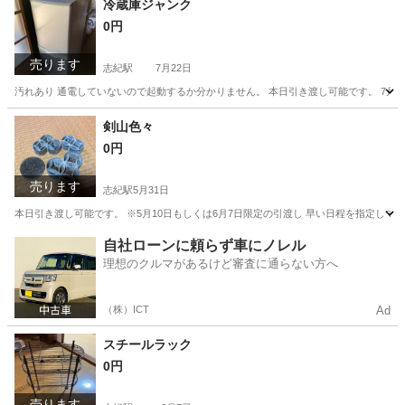
冷蔵庫ジャンク
0円
売ります
志紀駅
7月22日
汚れあり 通電していないので起動するか分かりません。 本日引き渡し可能です。 7月26
大阪
八尾市
志紀駅
キッチン家電
ジャンク
剣山色々
0円
売ります
志紀駅
5月31日
本日引き渡し可能です。 ※5月10日もしくは6月7日限定の引渡し 早い日程を指定してく
大阪
八尾市
志紀駅
インテリア雑貨/小物
剣山
自社ローンに頼らず車にノレル
理想のクルマがあるけど審査に通らない方へ
（株）ICT
Ad
スチールラック
0円
売ります