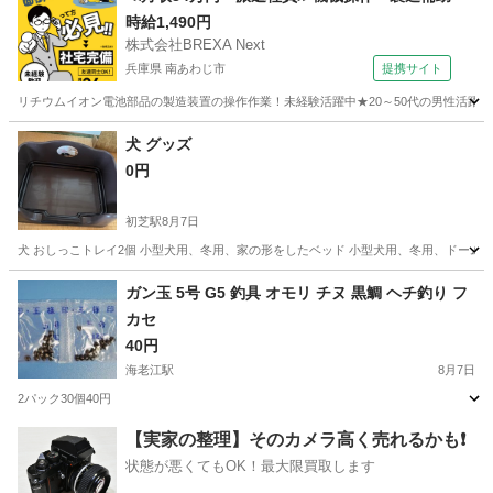
時給1,490円
株式会社BREXA Next
兵庫県 南あわじ市
提携サイト
リチウムイオン電池部品の製造装置の操作作業！未経験活躍中★20～50代の男性活躍中
兵庫
南あわじ市
その他
犬 グッズ
0円
初芝駅
8月7日
犬 おしっこトレイ2個 小型犬用、冬用、家の形をしたベッド 小型犬用、冬用、ドーム
大阪
堺市
初芝駅
その他
ガン玉 5号 G5 釣具 オモリ チヌ 黒鯛 ヘチ釣り フ
カセ
40円
海老江駅
8月7日
2パック30個40円
大阪
大阪市
海老江駅
その他
【実家の整理】そのカメラ高く売れるかも❗️
状態が悪くてもOK！最大限買取します