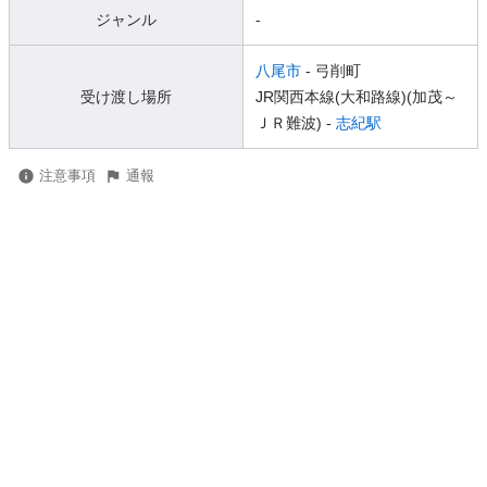
ジャンル
-
八尾市
- 弓削町
受け渡し場所
JR関西本線(大和路線)(加茂～
ＪＲ難波) -
志紀駅
注意事項
通報