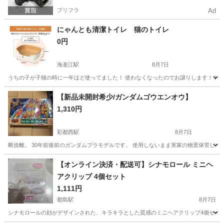
プリフラ
Ad
にゃんとも清潔トイレ 猫のトイレ
0円
海老江駅
8月7日
うちの子が子猫の時に一年ほど使ってました！ 使わなくなったのでお譲りします！ 商品ページ https://w
大阪
大阪市
海老江駅
その他
【新品未開封希少/ガンダムゴウエンオウ】
1,310円
彩都西駅
8月7日
断捨離。 30年前後前のガンダムプラモデルです。 使用しないまま実家の物置保管して
大阪
箕面市
彩都西駅
その他
【オンライン決済・配送可】シナモロール ミニヘ
アクリップ 4個セット
1,111円
都島駅
8月7日
シナモロールの顔がデザインされた、キラキラとした質感のミニヘアクリップ4個セットです。 -