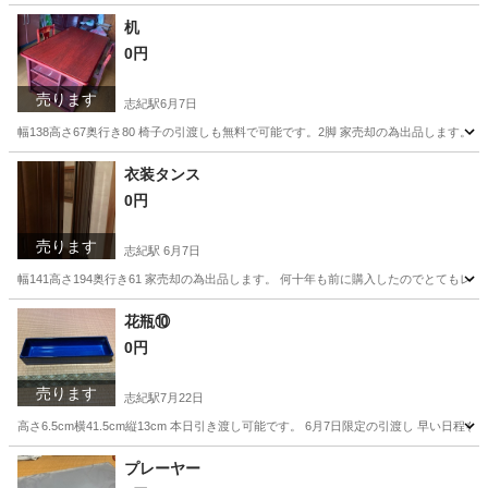
大阪
八尾市
志紀駅
その他
机
0円
売ります
志紀駅
6月7日
幅138高さ67奥行き80 椅子の引渡しも無料で可能です。2脚 家売却の為出品します。
大阪
八尾市
志紀駅
テーブル
引渡し
衣装タンス
0円
売ります
志紀駅
6月7日
幅141高さ194奥行き61 家売却の為出品します。 何十年も前に購入したのでとてもレト
大阪
八尾市
志紀駅
収納家具
タンス
花瓶⑩
0円
売ります
志紀駅
7月22日
高さ6.5cm横41.5cm縦13cm 本日引き渡し可能です。 6月7日限定の引渡し 早い
大阪
八尾市
志紀駅
インテリア雑貨/小物
引渡し
プレーヤー