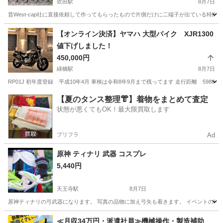
吹田駅
8月7日
昔West-cap社に直接依頼して作ってもらったもので片側だけに二端子が出ている特殊仕
大阪
吹田市
吹田駅
その他
真空管アンプ
【オンライン決済】ヤマハ 大型バイク XJR1300
値下げしました！
450,000円
緑橋駅
8月7日
RP01J 初年度登録 平成10年4月 車検は令和8年9月まで残ってます 走行距離 59
大阪
大阪市
緑橋駅
その他
ブレーキ
【夏のタンス整理👘】着物をまとめて査定
状態が悪くてもOK！最大限買取します
プリフラ
Ad
原神 ティナリ 武器 コスプレ
5,440円
天王寺駅
8月7日
原神ティナリの弓武器になります。 写真の品物に加え弓矢も着きます。 イベントの時に
大阪
大阪市
天王寺駅
その他
弓矢
≪月収34万円・派遣社員≫機械操作・製造補助