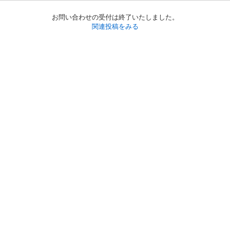
お問い合わせの受付は終了いたしました。
関連投稿をみる
初めての方へ
利用規約
プライバシーポリシー
プライバシー・ステートメント
健全化に資する運用方針
お問い合わせ
運営会社
サイトマップ
ご利用ガイド
フリーワードで探す
PC版で表示
都道府県選択
特定商取引法の表示
利用者情報の外部送信について
© 2011-
2026
Jmty, Inc.