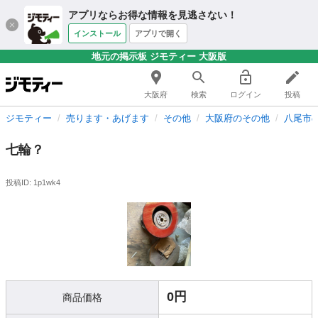
アプリならお得な情報を見逃さない！
インストール
アプリで開く
地元の掲示板 ジモティー 大阪版
大阪府
検索
ログイン
投稿
ジモティー
売ります・あげます
その他
大阪府のその他
八尾市
七輪？
投稿ID: 1p1wk4
0円
商品価格