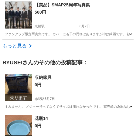
大阪
大阪市
都島駅
その他
シナモロール
【美品】SMAP25周年写真集
500円
京橋駅
8月7日
ファンクラブ限定写真集です。 カバーに若干の汚れはありますが中は綺麗です。 欲し
大阪
大阪市
京橋駅
その他
もっと見る
RYUSEI
さんのその他の投稿記事：
収納家具
0円
売ります
志紀駅
6月7日
すみません。 メジャー持ってなくてサイズは測れなかったです。 家売却の為出品します。 
大阪
八尾市
志紀駅
収納家具
花瓶14
0円