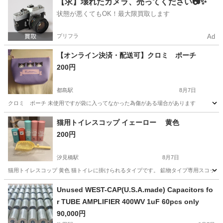
【求】壊れたカメラ、売ってください📷✨
状態が悪くてもOK！最大限買取します
プリフラ
Ad
【オンライン決済・配送可】クロミ ポーチ
200円
都島駅
8月7日
クロミ ポーチ 未使用ですが袋に入ってなかった為傷がある場合があります
大阪
大阪市
都島駅
その他
猫用トイレスコップ イェーロー 黄色
200円
汐見橋駅
8月7日
猫用トイレスコップ 黄色 猫トイレに掛けられるタイプです。 鉱物タイプ専用スコップです。 サイズ: 3
大阪
大阪市
汐見橋駅
その他
Unused WEST-CAP(U.S.A.made) Capacitors fo
r TUBE AMPLIFIER 400WV 1uF 60pcs only
90,000円