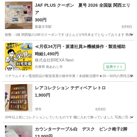
JAF PLUS クーポン 夏号 2026 全国版 関西エリ
ア
300円
新森古市駅
8月8日
枚数···1枚 関西版のJAFのクーポンです ほとんどが9月末までとなっております 簡
大阪
大阪市
新森古市駅
その他
JAF
≪月収34万円・派遣社員≫機械操作・製造補助
時給1,490円
株式会社BREXA Next
兵庫県 南あわじ市
提携サイト
リチウムイオン電池部品の製造装置の操作作業！未経験活躍中★20～50代の男性活躍中
兵庫
南あわじ市
その他
レアコレクション テディベア レトロ
1,900円
堺市
8月8日
20年以上前にコレクションしていたものです 棚に入れて飾っていました 写真に写っ
大阪
堺市
その他
テディベア
カウンターテーブル白 デスク ピンク椅子2脚
13,000円