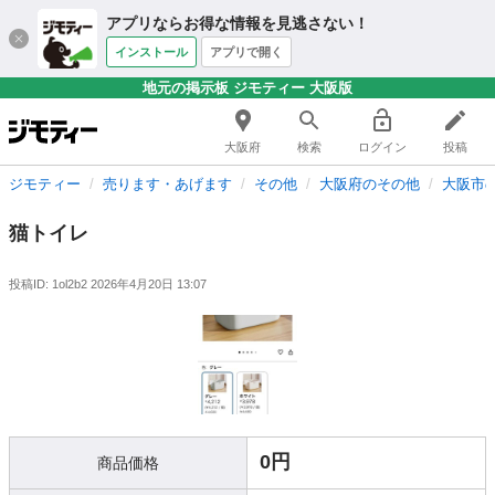
アプリならお得な情報を見逃さない！
インストール
アプリで開く
地元の掲示板 ジモティー 大阪版
大阪府
検索
ログイン
投稿
ジモティー
売ります・あげます
その他
大阪府のその他
大阪市
猫トイレ
投稿ID: 1ol2b2
2026年4月20日 13:07
0円
商品価格