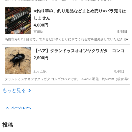
大阪
東大阪市
瓢箪山駅
その他
バッチ
⭐️釣り竿🎣、釣り用品などまとめ売り⭐️バラ売りは
しません
4,000円
富田駅
8月8日
高槻市寿町2丁目まで、できるだけ早くとりにきてくれる方を優先させていただきます。 マ
大阪
高槻市
富田駅
その他
【ペア】タランドゥスオオツヤクワガタ コンゴ
2,900円
忍ケ丘駅
8月8日
タランドゥスオオツヤクワガタ コンゴのペアです。 ♂➡︎26.5羽化 約53mm（後食済） 親:8
大阪
四條畷市
忍ケ丘駅
その他
もっと見る
タランドゥスオオツヤクワガタ
ページTOPへ
投稿