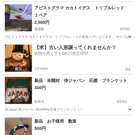
大阪
吹田市
その他
チューブトップ
アピストグラマ カカトイデス トリプルレッド
１ペア
2,500円
高槻駅
8月8日
アピストグラマ カカトオイデス トリプルレッドの若魚ペアになります。 サイズは2.5
大阪
高槻市
高槻駅
その他
【求】古い人形譲ってくれませんか？
状態が悪くてもOK🙆‍♀️査定0円‼️
COYASH
Ad
新品 未開封 侍ジャパン 応援 ブランケット
300円
吹田市
8月8日
侍Japan 侍ジャパン 侍JAPAN 応援ブランケットっ♡
大阪
吹田市
その他
侍ジャパン
新品 お子様用 数珠
500円