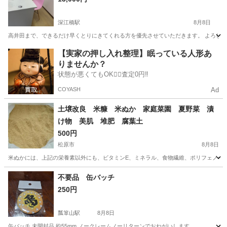
深江橋駅
8月8日
高井田まで、できるだけ早くとりにきてくれる方を優先させていただきます。 よろしくおねが
大阪
大阪市
深江橋駅
その他
カウンター
【実家の押し入れ整理】眠っている人形あ
りませんか？
状態が悪くてもOK🙆‍♀️査定0円‼️
COYASH
Ad
土壌改良 米糠 米ぬか 家庭菜園 夏野菜 漬
け物 美肌 堆肥 腐葉土
500円
松原市
8月8日
米ぬかには、上記の栄養素以外にも、ビタミンE、ミネラル、食物繊維、ポリフェノールを多
大阪
松原市
その他
家庭菜園
不要品 缶バッチ
250円
瓢箪山駅
8月8日
缶バッチ 未開封品 約55mm ノークレームノーリターンでおねがいします。