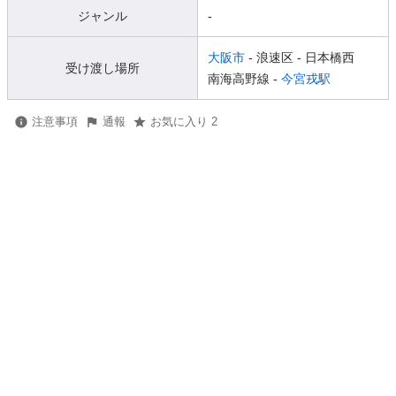
ジャンル
-
大阪市
- 浪速区
- 日本橋西
受け渡し場所
南海高野線 -
今宮戎駅
注意事項
通報
お気に入り 2