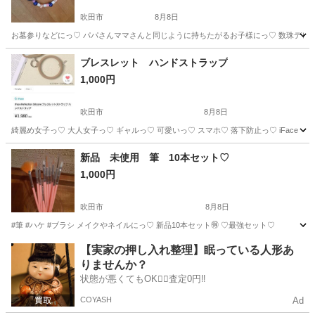
吹田市
8月8日
お墓参りなどにっ♡ パパさんママさんと同じように持ちたがるお子様にっ♡ 数珠デビュー
大阪
吹田市
その他
数珠
ブレスレット ハンドストラップ
1,000円
吹田市
8月8日
綺麗め女子っ♡ 大人女子っ♡ ギャルっ♡ 可愛いっ♡ スマホ♡ 落下防止っ♡ iFace
大阪
吹田市
その他
ストラップ
新品 未使用 筆 10本セット♡
1,000円
吹田市
8月8日
#筆 #ハケ #ブラシ メイクやネイルにっ♡ 新品10本セット🉐 ♡最強セット♡
大阪
吹田市
その他
セット
【実家の押し入れ整理】眠っている人形あ
りませんか？
状態が悪くてもOK🙆‍♀️査定0円‼️
COYASH
Ad