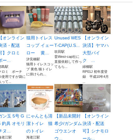
【オンライン
猫用トイレス
Unused WES
【オンライン
決済・配送
コップ イェー
T-CAP(U.S...
決済】ヤマハ
吹田駅
可】クロミ
ロー 黄...
大型バイ
昔West-cap社に
汐見橋駅
ポー...
ク ...
直接依頼して作っ
猫用トイレスコッ
都島駅
てもら...
緑橋駅
プ 黄色 猫トイレ
クロミ ポーチ
RP01J 初年度登
に掛けられ...
未使用ですが袋に
録 平成10年4月
入って...
...
ガン玉 5号 G
にゃんとも清
【新品未開封
【オンライン
5 釣具 オモリ
潔トイレ 猫
希少/ガンダム
決済・配送
チヌ...
のトイレ
ゴウエンオ
可】シナモロ
海老江駅
海老江駅
ウ...
ール...