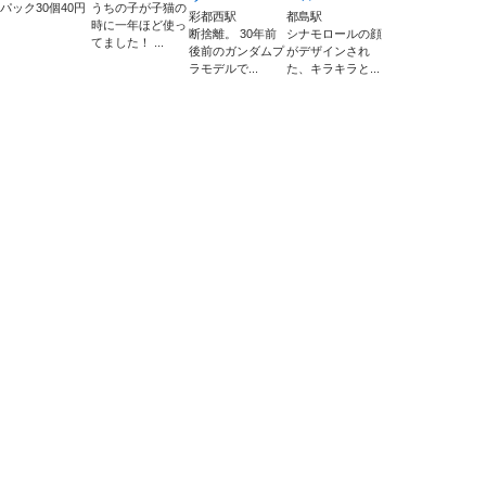
2パック30個40円
うちの子が子猫の
彩都西駅
都島駅
時に一年ほど使っ
断捨離。 30年前
シナモロールの顔
てました！ ...
後前のガンダムプ
がデザインされ
ラモデルで...
た、キラキラと...