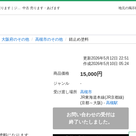
錆止め塗料 (まぁくん) 高槻のその他の中古あげます・譲ります｜ジモティーで不用品の処分
中古
売ります・あげます
地元の掲示
大阪府のその他
高槻市のその他
錆止め塗料
更新
2026年5月12日 22:51
作成
2026年5月10日 05:24
商品価格
15,000円
ジャンル
-
受け渡し場所
高槻市
JR東海道本線(JR京都線)
(京都～大阪) - 
高槻駅
お問い合わせの受付は
終了いたしました。
塗料になります。
