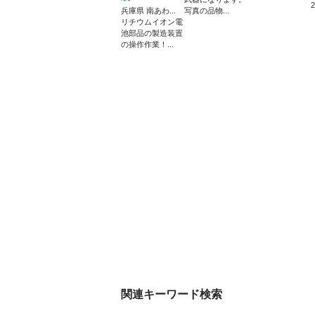
兵庫県 南あわ...
写真の品物...
リチウムイオン電
池部品の製造装置
の操作作業！...
関連キーワード検索