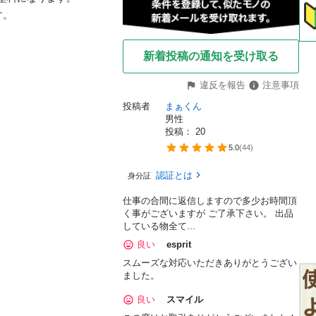
。

新着投稿の通知を受け取る
違反を報告
注意事項
投稿者
まぁくん
男性
投稿： 
20
5.0
(
44
)
認証とは
身分証
仕事の合間に返信しますので多少お時間頂
く事がございますが ご了承下さい。 出品
している物全て...
良い
esprit
スムーズな対応いただきありがとうござい
ました。
良い
スマイル