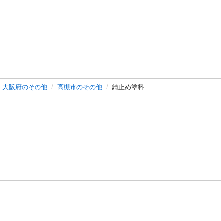
大阪府のその他
高槻市のその他
錆止め塗料
バシーポリシー
プライバシー・ステートメント
健全化に資する運用
プ
ご利用ガイド
フリーワードで探す
特定商取引法の表示
利用