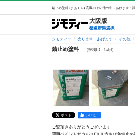
大阪
版
都道府県選択
ジモティー
売ります・あげます
その他
錆止め塗料
（投稿ID : 1cljrl）
ポスト
いいね！
ご覧頂きありがとうございます！

関西ペイントザウルスEX II 赤さび色錆止め