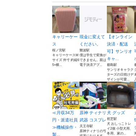
キャリーケー
現金に変えて
【オンライン
ス
ください。
決済・配送
桜ノ宮駅
難波駅
可】サンリオ
キャリーケースM
僕は学生で変換が
キャ...
サイズ 外寸 約縦6
できません。親は
5×横...
電子決済アプ...
都島駅
サンリオキャラク
ターズの日焼けデ
ザインが可愛...
≪月収34万
原神 ティナリ
犬 グッズ
初芝駅
円・派遣社員
武器 コスプレ
犬 おしっこトレ
天王寺駅
≫機械操作・
イ2個 小型犬用、
原神ティナリの弓
冬用、家の...
製...
武器になります。