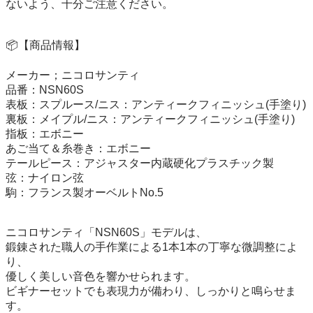
ないよう、十分ご注意ください。

📦【商品情報】

メーカー；ニコロサンティ

品番：NSN60S

表板：スプルース/ニス：アンティークフィニッシュ(手塗り)

裏板：メイプル/ニス：アンティークフィニッシュ(手塗り)

指板：エボニー

あご当て＆糸巻き：エボニー

テールピース：アジャスター内蔵硬化プラスチック製

弦：ナイロン弦

駒：フランス製オーベルトNo.5

ニコロサンティ「NSN60S」モデルは、

鍛錬された職人の手作業による1本1本の丁寧な微調整によ
り、

優しく美しい音色を響かせられます。

ビギナーセットでも表現力が備わり、しっかりと鳴らせま
す。
