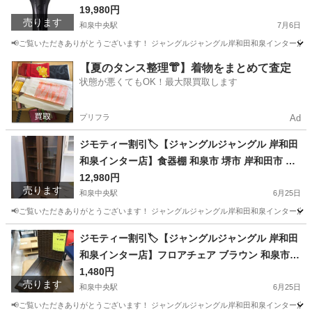
TG RE-AW-03A ブラック ヘアアイロン 家電 和泉
19,980円
売ります
市 堺市 岸和田市 泉大津市 高石市 泉北郡熊取町
和泉中央駅
7月6日
📢ご覧いただきありがとうございます！ ジャングルジャングル岸和田和泉インター店です
大阪
和泉市
和泉中央駅
生活家電
ジャングル
【夏のタンス整理👘】着物をまとめて査定
状態が悪くてもOK！最大限買取します
プリフラ
Ad
ジモティー割引🏷️【ジャングルジャングル 岸和田
和泉インター店】食器棚 和泉市 堺市 岸和田市 泉
大津市 高石市 泉北郡熊取町
12,980円
売ります
和泉中央駅
6月25日
📢ご覧いただきありがとうございます！ ジャングルジャングル岸和田和泉インター店です
大阪
和泉市
和泉中央駅
収納家具
ジャングル
ジモティー割引🏷️【ジャングルジャングル 岸和田
和泉インター店】フロアチェア ブラウン 和泉市
堺市 岸和田市 泉大津市 高石市 泉北郡熊取町
1,480円
売ります
和泉中央駅
6月25日
📢ご覧いただきありがとうございます！ ジャングルジャングル岸和田和泉インター店です