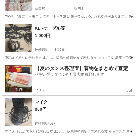
三国駅
8月9日
YAMAHA鍵盤ハーモニカ 吹き口ホース無し 使ってたため、汚れや傷があります。 気
大阪
大阪市
三国駅
管楽器、笛、ハーモニカ
XLRケーブル等
1,000円
神崎川駅
8月9日
下記まで取りに来れる方 または、阪急神崎川駅まで来れる方 キョウテク 島江住宅南パーキン
大阪
大阪市
神崎川駅
その他
【夏のタンス整理👘】着物をまとめて査定
状態が悪くてもOK！最大限買取します
プリフラ
Ad
マイク
800円
神崎川駅
8月9日
マイク 下記まで取りに来れる方 または、阪急神崎川駅まで来れる方 キョウテク 島江住宅南