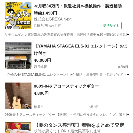
大阪
大阪市
神崎川駅
その他
≪月収34万円・派遣社員≫機械操作・製造補助
時給1,490円
株式会社BREXA Next
兵庫県 南あわじ市
提携サイト
リチウムイオン電池部品の製造装置の操作作業！未経験活躍中★20～50代の男性活躍中
兵庫
南あわじ市
その他
【YAMAHA STAGEA ELS-01 エレクトーン】おま
け付き
40,000円
西長堀駅
8月9日
【YAMAHA STAGEA ELS-01 エレクトーン】 ■付属品 ・取扱説明書 ・活用ガイ
大阪
大阪市
西長堀駅
鍵盤楽器、ピアノ
0809-046 アコースティックギター
4,800円
松原市
8月9日
0809-046 アコースティックギター 【状態】 ・使用に伴う多少のスレ、キズ、落と
大阪
松原市
弦楽器、ギター
アコースティックギター
【夏のタンス整理👘】着物をまとめて査定
状態が悪くてもOK！最大限買取します