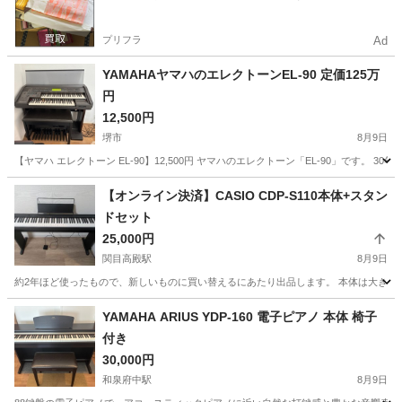
プリフラ
Ad
YAMAHAヤマハのエレクトーンEL-90 定価125万
円
12,500円
堺市
8月9日
【ヤマハ エレクトーン EL-90】12,500円 ヤマハのエレクトーン「EL-90」です。
大阪
堺市
鍵盤楽器、ピアノ
【オンライン決済】CASIO CDP-S110本体+スタン
ドセット
25,000円
関目高殿駅
8月9日
約2年ほど使ったもので、新しいものに買い替えるにあたり出品します。 本体は大きく目立
大阪
大阪市
関目高殿駅
鍵盤楽器、ピアノ
YAMAHA ARIUS YDP-160 電子ピアノ 本体 椅子
付き
30,000円
和泉府中駅
8月9日