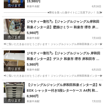
ュア 和泉市 堺市 岸和田市 泉大津市 高石市 泉北郡
19,980円
売ります
熊取町
和泉中央駅
6月16日
---------------------------------------------- ■弊社を装った偽
大阪
和泉市
和泉中央駅
フィギュア
ボブルヘッド
ジモティー割引🏷️【ジャングルジャングル岸和田
和泉インター店】壁掛けミラー 和泉市 堺市 岸和
田市 泉大津市 高石市 泉北郡熊取町
5,980円
売ります
和泉中央駅
7月10日
📢ご覧いただきありがとうございます！ ジャングルジャングル岸和田和泉インター店です
大阪
和泉市
和泉中央駅
ミラー/鏡
ジャングル
ジモティー割引🏷️【ジャングルジャングル 岸和田
和泉インター店】デスク 和泉市 堺市 岸和田市 泉
大津市 高石市 泉北郡熊取町
5,980円
売ります
和泉中央駅
6月15日
📢ご覧いただきありがとうございます！ ジャングルジャングル岸和田和泉インター店です
大阪
和泉市
和泉中央駅
テーブル
ジャングル
【ジャングルジャングル岸和田和泉インター店】N
EOX シャッター付き5段レターケース A4判 和泉
市 堺市 岸和田市 泉大津市 高石市 泉北郡熊取町
8,980円
売ります
和泉中央駅
7月22日