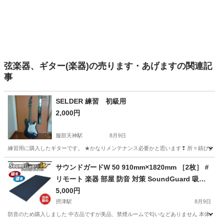
弦楽器、ギター(楽器)の売ります・あげますの関連記
事
SELDER 練習 初級用
2,000円
服部天神駅
8月9日
練習用に購入したギターです。 ★かなりメンテナンス必要かと思います❢ 所々錆びあります。
大阪
豊中市
服部天神駅
弦楽器、ギター
サウンドガードW 50 910mm×1820mm ［2枚］ #
リモート 楽器 部屋 防音 対策 SoundGuard 吸音
遮音 DIY 壁
5,000円
摂津駅
8月9日
防音のため購入しました 中古品ですが美品、禁煙ルームで匂いなどありません 本体のみで金具はありま