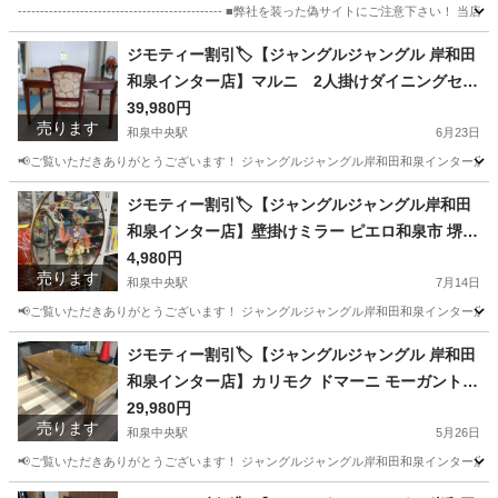
---------------------------------------------- ■弊社を装った偽
大阪
和泉市
和泉中央駅
オフィス用家具
ジモティー割引🏷️【ジャングルジャングル 岸和田
和泉インター店】マルニ 2人掛けダイニングセッ
ト 和泉市 堺市 岸和田市 泉大津市 高石市 泉北郡熊
39,980円
売ります
取町
和泉中央駅
6月23日
📢ご覧いただきありがとうございます！ ジャングルジャングル岸和田和泉インター店です
大阪
和泉市
和泉中央駅
ダイニングセット
ジャングル
ジモティー割引🏷️【ジャングルジャングル岸和田
和泉インター店】壁掛けミラー ピエロ和泉市 堺市
岸和田市 泉大津市 高石市 泉北郡熊取町
4,980円
売ります
和泉中央駅
7月14日
📢ご覧いただきありがとうございます！ ジャングルジャングル岸和田和泉インター店です
大阪
和泉市
和泉中央駅
ミラー/鏡
ジャングル
ジモティー割引🏷️【ジャングルジャングル 岸和田
和泉インター店】カリモク ドマーニ モーガントン
リビングテーブル 和泉市 堺市 岸和田市 泉大津市
29,980円
売ります
高石市 泉北郡熊取町
和泉中央駅
5月26日
📢ご覧いただきありがとうございます！ ジャングルジャングル岸和田和泉インター店です
大阪
和泉市
和泉中央駅
テーブル
ジャングル