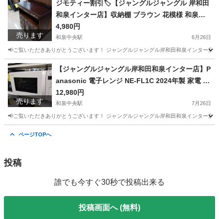
ジモティー割引🏷️【ジャングルジャングル 岸和田
和泉インター店】収納棚 ブラウン 花模様 和泉市
堺市 岸和田市 泉大津市 高石市 泉北郡熊取町
4,980円
売ります
和泉中央駅
6月26日
📢ご覧いただきありがとうございます！ ジャングルジャングル岸和田和泉インター店です
大阪
和泉市
和泉中央駅
椅子
ジャングル
【ジャングルジャングル岸和田和泉インター店】P
anasonic 電子レンジ NE-FL1C 2024年製 家電 和
泉市 堺市 岸和田市 泉大津市 高石市 泉北郡忠岡町
12,980円
売ります
和泉中央駅
7月26日
📢ご覧いただきありがとうございます！ ジャングルジャングル岸和田和泉インター店です
大阪
和泉市
和泉中央駅
キッチン家電
ジャングル
ページTOPへ
投稿
誰でも今すぐ30秒で投稿出来る
投稿画面へ (無料)