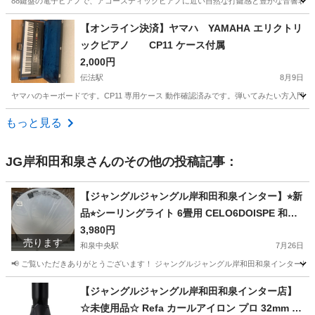
88鍵盤の電子ピアノで、アコースティックピアノに近い自然な打鍵感と豊かな音響表現が可能です。 - メー
大阪
泉大津市
和泉府中駅
鍵盤楽器、ピアノ
【オンライン決済】ヤマハ YAMAHA エリクトリ
ックピアノ CP11 ケース付属
2,000円
伝法駅
8月9日
ヤマハのキーボードです。CP11 専用ケース 動作確認済みです。弾いてみたい方入
大阪
大阪市
伝法駅
鍵盤楽器、ピアノ
もっと見る
JG岸和田和泉
さんのその他の投稿記事：
【ジャングルジャングル岸和田和泉インター】⭐︎新
品⭐︎シーリングライト 6畳用 CELO6DOISPE 和泉
市 堺市 岸和田市 泉大津市 高石市 泉北郡熊取町
3,980円
売ります
和泉中央駅
7月26日
📢 ご覧いただきありがとうございます！ ジャングルジャングル岸和田和泉インター店です
大阪
和泉市
和泉中央駅
生活家電
ジャングル
【ジャングルジャングル岸和田和泉インター店】
☆未使用品☆ Refa カールアイロン プロ 32mm M