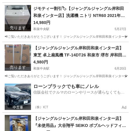
大阪
和泉市
和泉中央駅
椅子
ジモティー割引🏷️【ジャングルジャングル岸和田
和泉インター店】洗濯機 ニトリ NTR60 2021年製
6.0Kg 家電 和泉市 堺市 岸和田市 泉大津市 高石市
14,980円
売ります
泉北郡忠岡町
和泉中央駅
5月27日
📢ご覧いただきありがとうございます！ ジャングルジャングル岸和田和泉インター店です
大阪
和泉市
和泉中央駅
生活家電
ジャングル
【ジャングルジャングル岸和田和泉インター店】
東芝 卓上扇風機 TF-14DT26 和泉市 堺市 岸和田市
泉大津市 高石市 泉北郡熊取町
4,980円
売ります
和泉中央駅
6月20日
📢ご覧いただきありがとうございます！ ジャングルジャングル岸和田和泉インター店です
大阪
和泉市
和泉中央駅
季節、空調家電
ジャングル
ローンブラックでも車にノレル
信販会社でクルマのローンやリースが通らなくてもク
ルマをご利用いただけるサービスがあります！
（株）ICT
Ad
【ジャングルジャングル岸和田和泉インター店】
『未使用品』大谷翔平 SEIKO ボブルヘッドフィギ