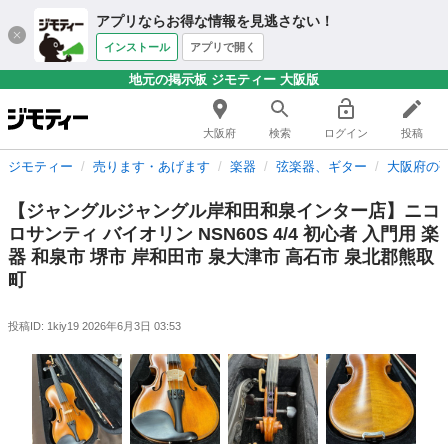
アプリならお得な情報を見逃さない！
インストール
アプリで開く
地元の掲示板 ジモティー 大阪版
大阪府
検索
ログイン
投稿
ジモティー
売ります・あげます
楽器
弦楽器、ギター
大阪府の
【ジャングルジャングル岸和田和泉インター店】ニコ
ロサンティ バイオリン NSN60S 4/4 初心者 入門用 楽
器 和泉市 堺市 岸和田市 泉大津市 高石市 泉北郡熊取
町
投稿ID: 1kiy19
2026年6月3日 03:53