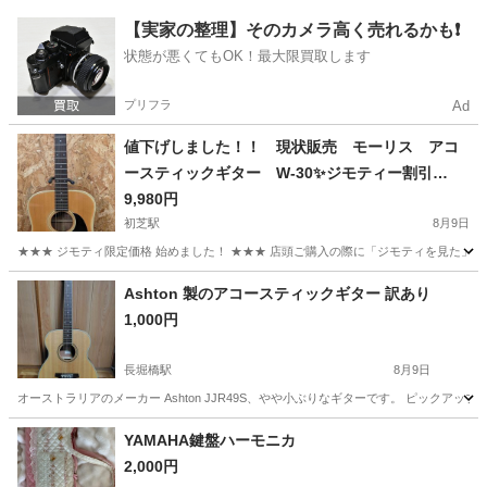
大阪
大阪市
摂津駅
アクセサリー
【実家の整理】そのカメラ高く売れるかも❗️
状態が悪くてもOK！最大限買取します
プリフラ
Ad
値下げしました！！ 現状販売 モーリス アコ
ースティックギター W-30✨️ジモティー割引
✨️【ジャングルジャングル堺初芝店】 堺市
9,980円
（東区 西区 北区 南区 堺区 美原区）高石
初芝駅
8月9日
市 泉大津市 忠岡町 和泉市 松原市 大阪狭
★★★ ジモティ限定価格 始めました！ ★★★ 店頭ご購入の際に「ジモティを見た」と
山市
大阪
堺市
初芝駅
弦楽器、ギター
Ashton 製のアコースティックギター 訳あり
1,000円
長堀橋駅
8月9日
オーストラリアのメーカー Ashton JJR49S、やや小ぶりなギターです。 ピック
大阪
大阪市
長堀橋駅
弦楽器、ギター
YAMAHA鍵盤ハーモニカ
2,000円