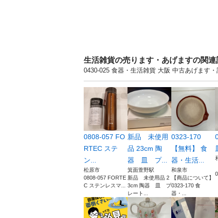
生活雑貨の売ります・あげますの関連
0430-025 食器・生活雑貨 大阪 中古あげ
0808-057 FO
新品 未使用
0323-170
RTEC ステ
品 23cm 陶
【無料】 食
ン...
器 皿 プ...
器・生活...
松原市
箕面萱野駅
和泉市
0
0808-057 FORTE
新品 未使用品 2
【商品について】
C ステンレスマ...
3cm 陶器 皿 プ
0323-170 食
レート...
器・...