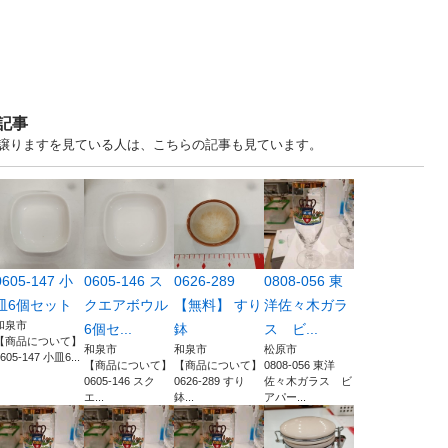
記事
ます・譲りますを見ている人は、こちらの記事も見ています。
0605-147 小
0605-146 ス
0626-289
0808-056 東
皿6個セット
クエアボウル
【無料】 すり
洋佐々木ガラ
和泉市
6個セ...
鉢
ス ビ...
【商品について】
和泉市
和泉市
松原市
605-147 小皿6...
【商品について】
【商品について】
0808-056 東洋
0605-146 スク
0626-289 すり
佐々木ガラス ビ
エ...
鉢...
アパー...