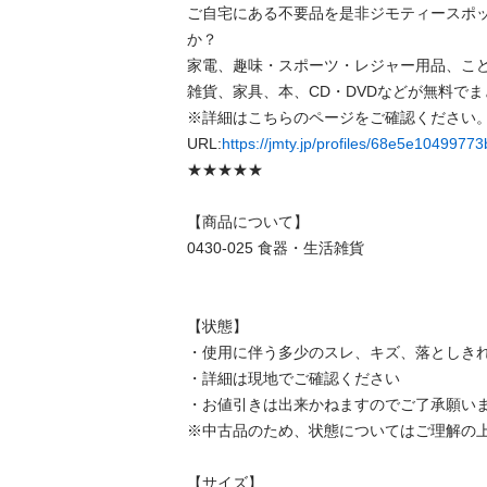
ご自宅にある不要品を是非ジモティースポ
か？

家電、趣味・スポーツ・レジャー用品、こ
雑貨、家具、本、CD・DVDなどが無料でま
※詳細はこちらのページをご確認ください。
URL:
https://jmty.jp/profiles/68e5e104997
★★★★★

【商品について】

0430-025 食器・生活雑貨

【状態】

・使用に伴う多少のスレ、キズ、落としきれ
・詳細は現地でご確認ください

・お値引きは出来かねますのでご了承願いま
※中古品のため、状態についてはご理解の上
【サイズ】
