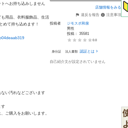
ットへお持ち込みしません
店舗情報をみる
違反を報告
注意事項
ども用品、衣料服飾品、生活
投稿者
ジモスポ和泉
とめて持ち込めます！

男性


投稿： 
35581
73b04deaab319
0.0
認証とは
身分証
法人書類
自己紹介文が設定されていません
ない汚れなどございます

す

、ご購入をお願いします。
