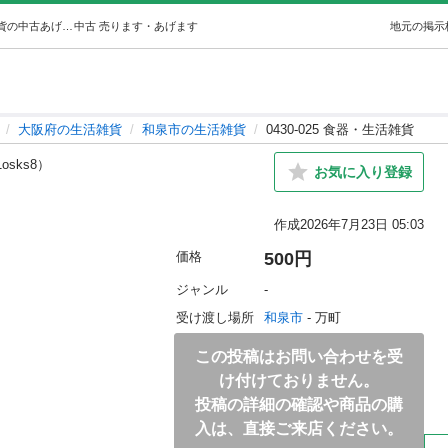
0430-025 食器・生活雑貨 (ジモスポ和泉) 和泉の生活雑貨の中古あげます・譲ります｜ジモティーで不用品の処分
中古
売ります・あげます
地元の掲示
大阪府の生活雑貨
和泉市の生活雑貨
0430-025 食器・生活雑貨
1osks8）
お気に入り登録
作成
2026年7月23日 05:03
価格
500円
ジャンル
-
受け渡し場所
和泉市
 - 万町
この投稿はお問い合わせを受
け付けておりません。
投稿の詳細の確認や商品の購
入は、直接ご来店ください。