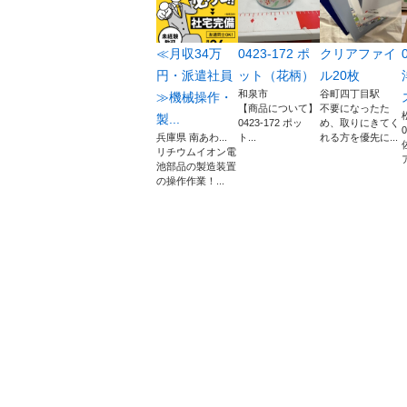
≪月収34万
0423-172 ポ
クリアファイ
円・派遣社員
ット（花柄）
ル20枚
和泉市
谷町四丁目駅
≫機械操作・
【商品について】
不要になったた
製...
0423-172 ポッ
め、取りにきてく
兵庫県 南あわ...
ト...
れる方を優先に...
リチウムイオン電
池部品の製造装置
の操作作業！...