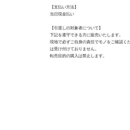
【⽀払い⽅法】

当日現金払い

【引渡しの対象者について】

下記を遵守できる⽅に販売いたします。

現地で必ずご⾃⾝の責任でモノをご確認く
は受け付けておりません。

転売⽬的の購⼊は禁⽌します。