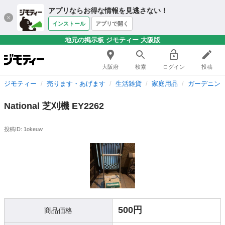
アプリならお得な情報を見逃さない！
インストール
アプリで開く
地元の掲示板 ジモティー 大阪版
大阪府
検索
ログイン
投稿
ジモティー
売ります・あげます
生活雑貨
家庭用品
ガーデニン
National 芝刈機 EY2262
投稿ID: 1okeuw
500円
商品価格