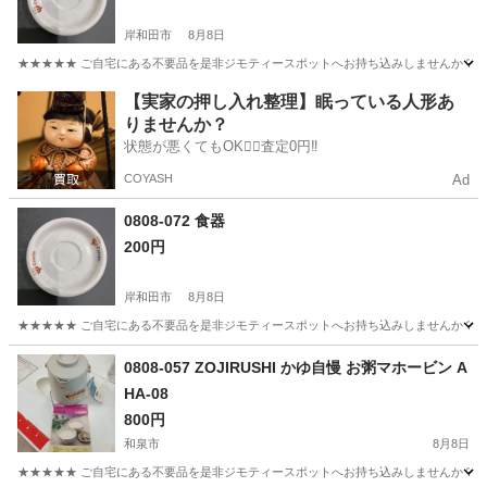
岸和田市
8月8日
★★★★★ ご自宅にある不要品を是非ジモティースポットへお持ち込みしませんか？ 家
大阪
岸和田市
食器
現地
【実家の押し入れ整理】眠っている人形あ
りませんか？
状態が悪くてもOK🙆‍♀️査定0円‼️
COYASH
Ad
0808-072 食器
200円
岸和田市
8月8日
★★★★★ ご自宅にある不要品を是非ジモティースポットへお持ち込みしませんか？ 家
大阪
岸和田市
食器
現地
0808-057 ZOJIRUSHI かゆ自慢 お粥マホービン A
HA-08
800円
和泉市
8月8日
★★★★★ ご自宅にある不要品を是非ジモティースポットへお持ち込みしませんか？ 家