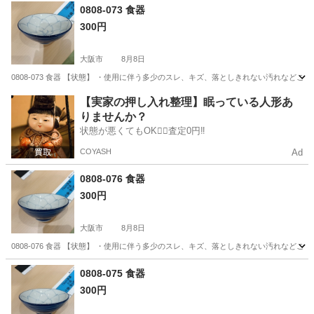
大阪
大阪市
食器
現地
0808-073 食器
300円
大阪市
8月8日
0808-073 食器 【状態】 ・使用に伴う多少のスレ、キズ、落としきれない汚れなど
大阪
大阪市
食器
現地
【実家の押し入れ整理】眠っている人形あ
りませんか？
状態が悪くてもOK🙆‍♀️査定0円‼️
COYASH
Ad
0808-076 食器
300円
大阪市
8月8日
0808-076 食器 【状態】 ・使用に伴う多少のスレ、キズ、落としきれない汚れなど
大阪
大阪市
食器
現地
0808-075 食器
300円