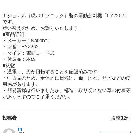
ナショナル（現パナソニック）製の電動芝刈機「EY2262」
です。

買い替えのため、お譲りいたします。

■商品詳細

・メーカー：National

・型番：EY2262

・タイプ：電動コード式

・付属品：本体

■状態

・通電し、刃が回転することを確認済みです。

・中古品のため、全体的に日焼け、傷、汚れ、サビなどの使
用感があります。

・簡易清掃は行いましたが、構造上取り切れない草の付着等
がありますのでご了承ください。
投稿者
投稿
32
件
m