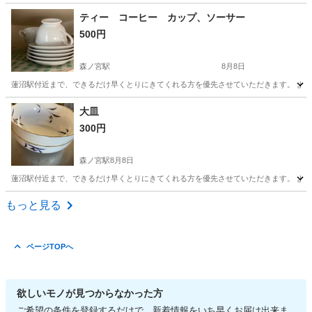
大阪
和泉市
調理器具
お粥
ティー コーヒー カップ、ソーサー
500円
森ノ宮駅
8月8日
蓮沼駅付近まで、できるだけ早くとりにきてくれる方を優先させていただきます。 よ
大阪
大阪市
森ノ宮駅
食器
ティー
大皿
300円
森ノ宮駅
8月8日
蓮沼駅付近まで、できるだけ早くとりにきてくれる方を優先させていただきます。 よ
大阪
大阪市
森ノ宮駅
生活雑貨
大皿
もっと見る
ページTOPへ
欲しいモノが見つからなかった方
ご希望の条件を登録するだけで、新着情報をいち早くお届け出来ま