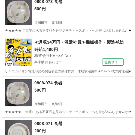
0808-073 食器
500円
岸和田市
8月8日
★★★★★ ご自宅にある不要品を是非ジモティースポットへお持ち込みしませんか？ 家
大阪
岸和田市
食器
現地
≪月収34万円・派遣社員≫機械操作・製造補助
時給1,490円
株式会社BREXA Next
兵庫県 南あわじ市
提携サイト
リチウムイオン電池部品の製造装置の操作作業！未経験活躍中★20～50代の男性活躍中
兵庫
南あわじ市
その他
0808-074 食器
500円
岸和田市
8月8日
★★★★★ ご自宅にある不要品を是非ジモティースポットへお持ち込みしませんか？ 家
大阪
岸和田市
食器
0808-071 食器
200円