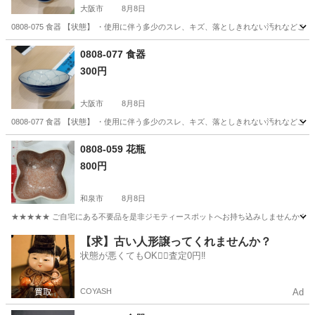
大阪市
8月8日
0808-075 食器 【状態】 ・使用に伴う多少のスレ、キズ、落としきれない汚れなど
大阪
大阪市
食器
現地
0808-077 食器
300円
大阪市
8月8日
0808-077 食器 【状態】 ・使用に伴う多少のスレ、キズ、落としきれない汚れなど
大阪
大阪市
食器
現地
0808-059 花瓶
800円
和泉市
8月8日
★★★★★ ご自宅にある不要品を是非ジモティースポットへお持ち込みしませんか？ 家
大阪
和泉市
食器
現地
【求】古い人形譲ってくれませんか？
状態が悪くてもOK🙆‍♀️査定0円‼️
COYASH
Ad