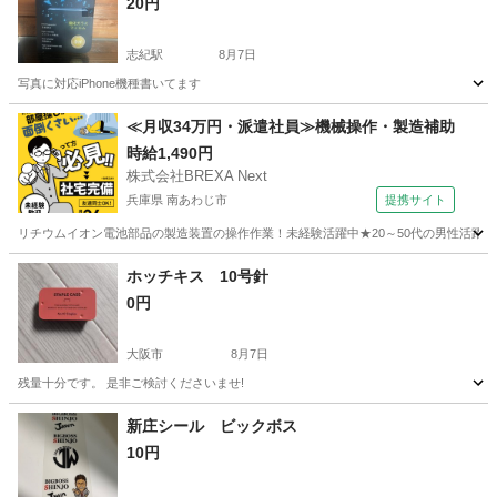
20円
志紀駅
8月7日
写真に対応iPhone機種書いてます
大阪
八尾市
志紀駅
生活雑貨
強化ガラス
≪月収34万円・派遣社員≫機械操作・製造補助
時給1,490円
株式会社BREXA Next
兵庫県 南あわじ市
提携サイト
リチウムイオン電池部品の製造装置の操作作業！未経験活躍中★20～50代の男性活躍中
兵庫
南あわじ市
その他
ホッチキス 10号針
0円
大阪市
8月7日
残量十分です。 是非ご検討くださいませ!
大阪
大阪市
生活雑貨
ホッチキス
新庄シール ビックボス
10円