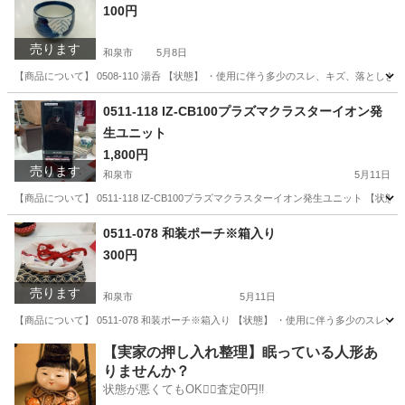
100円
売ります
和泉市
5月8日
【商品について】 0508-110 湯呑 【状態】 ・使用に伴う多少のスレ、キズ、落と
大阪
和泉市
生活雑貨
リユース
0511-118 IZ-CB100プラズマクラスターイオン発
生ユニット
1,800円
売ります
和泉市
5月11日
【商品について】 0511-118 IZ-CB100プラズマクラスターイオン発生ユニット 
大阪
和泉市
家電
リユース
0511-078 和装ポーチ※箱入り
300円
売ります
和泉市
5月11日
【商品について】 0511-078 和装ポーチ※箱入り 【状態】 ・使用に伴う多少のス
大阪
和泉市
服/ファッション
リユース
【実家の押し入れ整理】眠っている人形あ
りませんか？
状態が悪くてもOK🙆‍♀️査定0円‼️