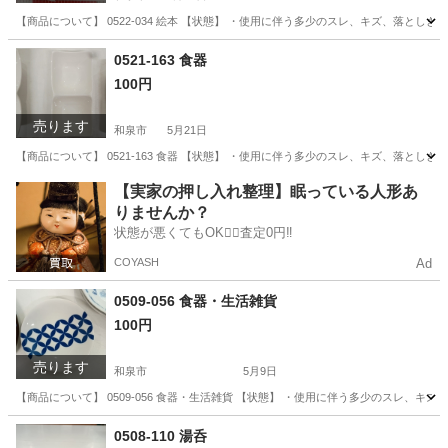
【商品について】 0522-034 絵本 【状態】 ・使用に伴う多少のスレ、キズ、落と
大阪
和泉市
絵本
リユース
0521-163 食器
100円
売ります
和泉市
5月21日
【商品について】 0521-163 食器 【状態】 ・使用に伴う多少のスレ、キズ、落と
大阪
和泉市
食器
【実家の押し入れ整理】眠っている人形あ
りませんか？
状態が悪くてもOK🙆‍♀️査定0円‼️
COYASH
Ad
0509-056 食器・生活雑貨
100円
売ります
和泉市
5月9日
【商品について】 0509-056 食器・生活雑貨 【状態】 ・使用に伴う多少のスレ、
大阪
和泉市
生活雑貨
リユース
0508-110 湯呑