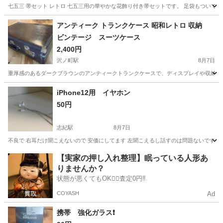
七五三 帯セット レトロ 七五三用の華やかな花飾り付き帯セットです。 足袋もついてい
大阪
茨木市
茨木駅
年中行事用品
七五三
アンティーク トランクケース 昭和レトロ 収納
ビンテージ スーツケース
2,400円
沢ノ町駅
8月7日
重厚感のあるダークブラウンのアンティークトランクケースで、ディスプレイや収納インテリア
大阪
大阪市
沢ノ町駅
その他
iPhone12用 イヤホン
50円
志紀駅
8月7日
不良で 右耳だけ聞こえないので 安価にしてます 左聞こえるし話すのは問題ないです
大阪
八尾市
志紀駅
生活雑貨
イヤホン
【実家の押し入れ整理】眠っている人形あ
りませんか？
状態が悪くてもOK🙆‍♀️査定0円‼️
COYASH
Ad
携帯 強化ガラス❗️