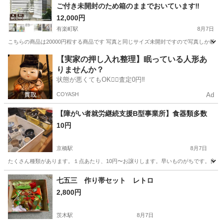
ご付き未開封のため箱のままでおいています‼️
12,000円
有楽町駅
8月7日
こちらの商品は20000円程する商品です 写真と同じサイズ未開封ですので写真しか載
大阪
岸和田市
有楽町駅
その他
プランター
【実家の押し入れ整理】眠っている人形あ
りませんか？
状態が悪くてもOK🙆‍♀️査定0円‼️
COYASH
Ad
【障がい者就労継続支援B型事業所】食器類多数
10円
京橋駅
8月7日
たくさん種類があります。１点あたり、10円〜お譲りします。早いものがちです。良いも
大阪
大阪市
京橋駅
食器
商店街
七五三 作り帯セット レトロ
2,800円
茨木駅
8月7日