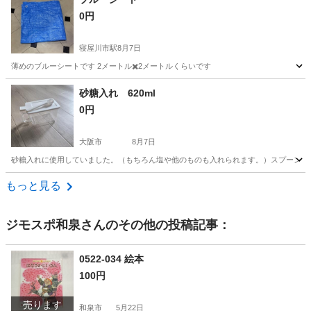
0円
寝屋川市駅
8月7日
薄めのブルーシートです 2メートル✖️2メートルくらいです
大阪
寝屋川市
寝屋川市駅
防災、セキュリティ
砂糖入れ 620ml
0円
ブルーシート
大阪市
8月7日
砂糖入れに使用していました。（もちろん塩や他のものも入れられます。）スプーン付き
大阪
大阪市
生活雑貨
もっと見る
ジモスポ和泉
さんのその他の投稿記事：
0522-034 絵本
100円
売ります
和泉市
5月22日