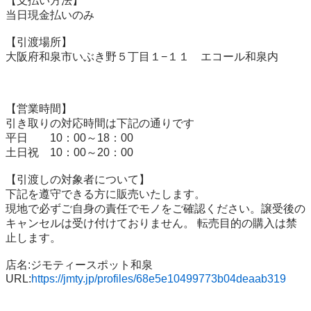
【⽀払い⽅法】

当⽇現⾦払いのみ

【引渡場所】

大阪府和泉市いぶき野５丁目１−１１　エコール和泉内

【営業時間】

引き取りの対応時間は下記の通りです

平日　　10：00～18：00

土日祝　10：00～20：00

【引渡しの対象者について】

下記を遵守できる⽅に販売いたします。

現地で必ずご⾃⾝の責任でモノをご確認ください。譲受後の
キャンセルは受け付けておりません。 転売⽬的の購⼊は禁
⽌します。

店名:ジモティースポット和泉

URL:
https://jmty.jp/profiles/68e5e10499773b04deaab319