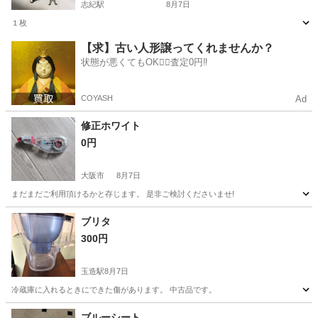
志紀駅
8月7日
１枚
大阪
八尾市
志紀駅
生活雑貨
【求】古い人形譲ってくれませんか？
状態が悪くてもOK🙆‍♀️査定0円‼️
COYASH
Ad
修正ホワイト
0円
大阪市
8月7日
まだまだご利用頂けるかと存じます。 是非ご検討くださいませ!
大阪
大阪市
生活雑貨
ブリタ
300円
玉造駅
8月7日
冷蔵庫に入れるときにできた傷があります。 中古品です。
大阪
大阪市
玉造駅
食器
ブリタ
ブルーシート