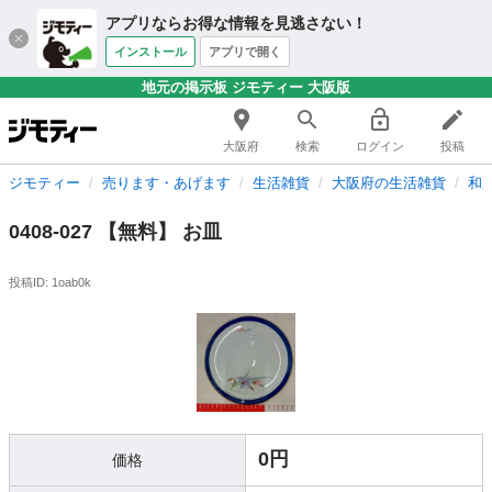
アプリならお得な情報を見逃さない！
インストール
アプリで開く
地元の掲示板 ジモティー 大阪版
大阪府
検索
ログイン
投稿
ジモティー
売ります・あげます
生活雑貨
大阪府の生活雑貨
和
0408-027 【無料】 お皿
投稿ID: 1oab0k
0円
価格