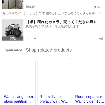
加美駅
12月16日
突っ張りのパーテーションです 物をかけたりするのにたくさん収納が
できて便利です 幅は90センチ 高さ、突っ張りでない場所（本体）約
大阪
大阪市
加美駅
オフィス用家具
日取り
【求】壊れたカメラ、売ってください📷✨
201センチ メッシュの部分約188センチ 購入したページがなく
状態が悪くてもOK！最大限買取します
なってしまって 突っ張り...
Ad
プリフラ