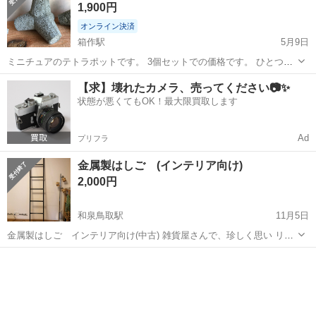
1,900円
オンライン決済
箱作駅
5月9日
ミニチュアのテトラポットです。 3個セットでの価格です。 ひとつひ
とつ手作りの為、ズレ､歪み､気泡があります。ご理解頂ける方のご購
大阪
阪南市
箱作駅
インテリア雑貨/小物
テトラポット
【求】壊れたカメラ、売ってください📷✨
入お願いします。 セメント製です。 水槽など生き物と一緒に入れる場
状態が悪くてもOK！最大限買取します
合はアク抜きをお願い...
Ad
プリフラ
金属製はしご (インテリア向け)
2,000円
和泉鳥取駅
11月5日
金属製はしご インテリア向け(中古) 雑貨屋さんで、珍しく思い リビ
ングにインテリアとして 購入しました。 サビも無く、保存状態も良い
大阪
阪南市
和泉鳥取駅
インテリア雑貨/小物
はしご
と思います。 1人で軽く持てます。 サイズ 高さ 220cm 幅
39cm カ...