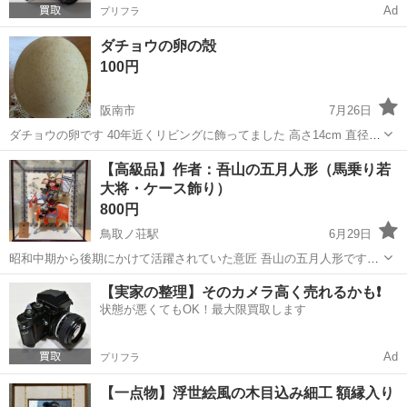
Ad
プリフラ
ダチョウの卵の殻
100円
阪南市
7月26日
ダチョウの卵です 40年近くリビングに飾ってました 高さ14cm 直径
2.5cmぐらいの穴が空いてます
大阪
阪南市
インテリア雑貨/小物
【高級品】作者：吾山の五月人形（馬乗り若
大将・ケース飾り）
800円
鳥取ノ荘駅
6月29日
昭和中期から後期にかけて活躍されていた意匠 吾山の五月人形です。
綺麗なガラスケースに入っており、素人目ではありますが状態は非常
大阪
阪南市
鳥取ノ荘駅
インテリア雑貨/小物
【実家の整理】そのカメラ高く売れるかも❗️
にいいと思います。(完全新品をお求めの方は御遠慮ください) お孫さ
状態が悪くてもOK！最大限買取します
んへの贈り物などにいかがでしょう...
Ad
プリフラ
【一点物】浮世絵風の木目込み細工 額縁入り