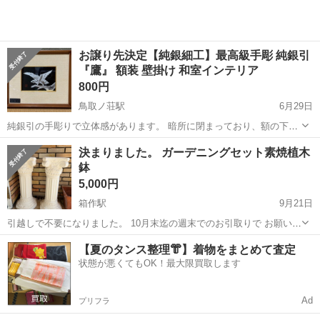
お譲り先決定【純銀細工】最高級手彫 純銀引
『鷹』 額装 壁掛け 和室インテリア
800円
鳥取ノ荘駅
6月29日
純銀引の手彫りで立体感があります。 暗所に閉まっており、額の下部
にガリ傷がありますがその他の状態は比較的良いかと思いますが、完
大阪
阪南市
鳥取ノ荘駅
インテリア雑貨/小物
決まりました。 ガーデニングセット素焼植木
全新品をお求めの方は御遠慮ください。 額サイズは幅約31cm、高さ
鉢
26.5cm、奥行4.5cmで...
5,000円
箱作駅
9月21日
引越しで不要になりました。 10月末迄の週末でのお引取りで お願いし
ます 玄関先の置物として置いてました。 まだまだ使える物ですので、
大阪
阪南市
箱作駅
インテリア雑貨/小物
セット
【夏のタンス整理👘】着物をまとめて査定
お安く 出しておきます。 サイズ 高さ74 縦横27 2個セット 植木鉢2個
状態が悪くてもOK！最大限買取します
Ad
プリフラ