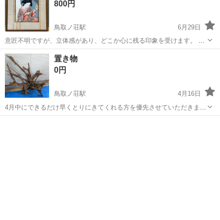
800円
鳥取ノ荘駅
6月29日
意匠不明ですが、立体感があり、どこか心に残る印象を受けます。 額
サイズは幅約41cm、高さ44.5cm、奥行3.6cmです。 他にも立派な五
大阪
阪南市
鳥取ノ荘駅
インテリア雑貨/小物
浮世絵
置き物
月人形を出品しておりますので、ぜひご覧ください。2点セットでご購
0円
入いただける場合...
鳥取ノ荘駅
4月16日
4月中にできるだけ早くとりにきてくれる方を優先させていただきま
す。 よろしくおねがいします。
大阪
阪南市
鳥取ノ荘駅
インテリア雑貨/小物