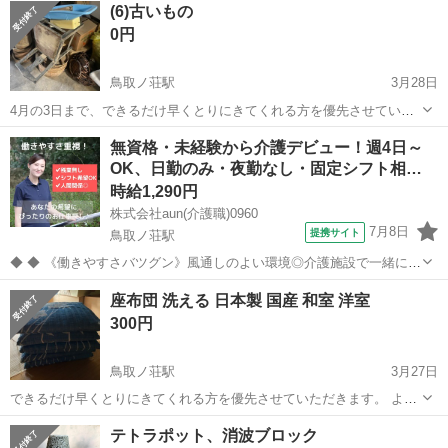
(6)古いもの
0円
鳥取ノ荘駅
3月28日
4月の3日まで、できるだけ早くとりにきてくれる方を優先させていた
だきます。 よろしくおねがいします。
大阪
阪南市
鳥取ノ荘駅
インテリア雑貨/小物
無資格・未経験から介護デビュー！週4日～
OK、日勤のみ・夜勤なし・固定シフト相…
時給1,290円
株式会社aun(介護職)0960
7月8日
提携サイト
鳥取ノ荘駅
◆ ◆ 《働きやすさバツグン》風通しのよい環境◎介護施設で一緒に働
きませんか？ スタッフのサポート体制やのびのびとした職場環境も魅
大阪
阪南市
鳥取ノ荘駅
介護
座布団 洗える 日本製 国産 和室 洋室
力のひとつ！ みんなが働きやすい環境づくりに注力しています。 私た
300円
ちと一緒にお仕事始めませ...
鳥取ノ荘駅
3月27日
できるだけ早くとりにきてくれる方を優先させていただきます。 よろ
しくおねがいします。 新品未使用ですが、保管期間が長いです
大阪
阪南市
鳥取ノ荘駅
インテリア雑貨/小物
和室
テトラポット、消波ブロック