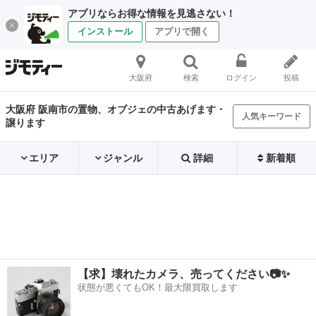
アプリならお得な情報を見逃さない！
インストール
アプリで開く
大阪府
検索
ログイン
投稿
大阪府 阪南市の置物、オブジェの中古あげます・
人気キーワード
譲ります
エリア
ジャンル
詳細
新着順
【求】壊れたカメラ、売ってください📷✨
状態が悪くてもOK！最大限買取します