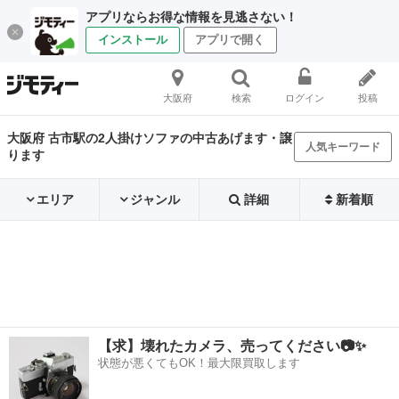
アプリならお得な情報を見逃さない！
インストール
アプリで開く
大阪府
検索
ログイン
投稿
大阪府 古市駅の2人掛けソファの中古あげます・譲
人気キーワード
ります
エリア
ジャンル
詳細
新着順
【求】壊れたカメラ、売ってください📷✨
状態が悪くてもOK！最大限買取します