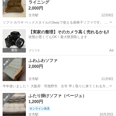
ライニング
2,000円
古市駅
12月8日
ソファ·カウチ·ベッドスタイルの3wayで使える座椅子ソファです。 し
っかりとした厚みのある座面と、背もたれは細かく調整できるリクラ
大阪
羽曳野市
古市駅
ソファ
リクライニング
【実家の整理】そのカメラ高く売れるかも❗️
イニング付き。 三年ほど使用しましたが、目立った汚れもなく綺麗で
状態が悪くてもOK！最大限買取します
す。 お渡しする際には低...
Ad
プリフラ
ふわふわソファ
2,000円
古市駅
11月9日
半年使いました！ 大阪府 羽曳野市 古市 早く取りに来てくれる方優
先します！
大阪
羽曳野市
古市駅
ソファ
ふたり掛けソファ（ベージュ）
1,200円
オンライン決済
古市駅
10月20日