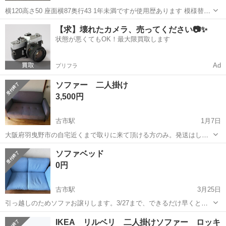
横120高さ50 座面横87奥行43 1年未満ですが使用歴あります 模様替え
のため出品します 足を取り替えてローソファにすることも可能です 自
大阪
羽曳野市
古市駅
ソファ
ふたり
【求】壊れたカメラ、売ってください📷✨
宅まで引き取りに来れる方優先させていただきます
状態が悪くてもOK！最大限買取します
Ad
プリフラ
ソファー 二人掛け
3,500円
古市駅
1月7日
大阪府羽曳野市の自宅近くまで取りに来て頂ける方のみ。発送はして
ません。 早く処分したいので宜しくお願いします。 色はグレー サイ
大阪
羽曳野市
古市駅
ソファ
ソファー
ソファベッド
ズ 59×117×高さ69㎝素人寸法 下の脚は取り外し可能
0円
古市駅
3月25日
引っ越しのためソファお譲りします。3/27まで、できるだけ早くとり
にきてくれる方を優先させていただきます。 よろしくおねがいしま
大阪
羽曳野市
古市駅
ソファ
譲り
IKEA リルベリ 二人掛けソファー ロッキ
す。