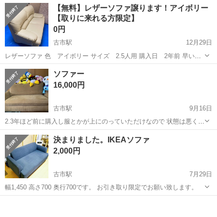
大阪
羽曳野市
古市駅
ソファ
無料
【無料】レザーソファ譲ります！アイボリー
【取りに来れる方限定】
0円
古市駅
12月29日
レザーソファ 色 アイボリー サイズ 2.5人用 購入日 2年前 早い者
勝ちです。 取りに来れる方限定です。
大阪
羽曳野市
古市駅
ソファ
レザー
ソファー
16,000円
古市駅
9月16日
2.3年ほど前に購入し服とかが上にのっていただけなので 状態は悪くは
ないと思います。 自宅まで取りに来てもらえる人のみでお願いしま
大阪
羽曳野市
古市駅
ソファ
ソファー
決まりました。IKEAソファ
す。 (ぬいぐるみはついていません) どうかご検討ください！
2,000円
古市駅
7月29日
幅1,450 高さ700 奥行700です。 お引き取り限定でお願い致します。
大阪
羽曳野市
古市駅
ソファ
IKEA