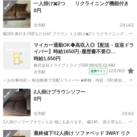
一人掛け✖️2つ リクライニング機能付き
0円
古市駅
2月14日
幅150 奥行き74背もたれ67 ブラウン １人掛け✖️2つ リクライニング機
能付き
大阪
藤井寺市
古市駅
ソファ
リクライニング
マイカー通勤OK◆高収入◎【配送・送迎ドラ
イバー】時給1650円♪履歴書不要◎…
時給1,650円
株式会社ドライブトライブ/DR:MH105-02-MM
12月26日
提携サイト
古市駅
＜お仕事内容＞ 軽自動車で宅配ドライバー ■車種・内容：DR:軽自動
車 ■商品：雑貨 ■配送先：個人宅 ■配送件数：日による ＜必須資格
大阪
藤井寺市
古市駅
デリバリー
2人掛けブラウンソフー
＞ 普通免許AT 派遣社員 ＜充実の待遇・福利厚生あり◎＞ ※下記
0円
すべてにおい...
古市駅
2月4日
2人掛けソフーブラウン１点 他にもあります。 幅140、 高さ背もたれ
65、奥行き73
大阪
藤井寺市
古市駅
ソファ
最終値下‼️2人掛け ソファベッド 3WAY リク