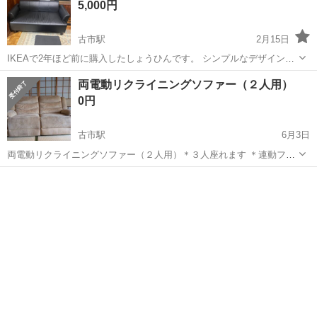
5,000円
古市駅
2月15日
IKEAで2年ほど前に購入したしょうひんです。 シンプルなデザインで
使いやすいサイズと思われます。 一人暮らしや二人暮らしの方にオス
大阪
羽曳野市
古市駅
ソファ
IKEA
両電動リクライニングソファー（２人用）
スメです！ 定価約2万円 横幅→約146cm 縦幅→約70cm 高さ→約
0円
70cm...
古市駅
6月3日
両電動リクライニングソファー（２人用）＊３人座れます ＊連動フッ
トレストです ＊真ん中で２つに分割できます ＊購入価格は１５万位で
大阪
羽曳野市
古市駅
ソファ
した （色）・・・ベージュ （素材）・・合皮？本革？どっちか忘れま
した（表面...