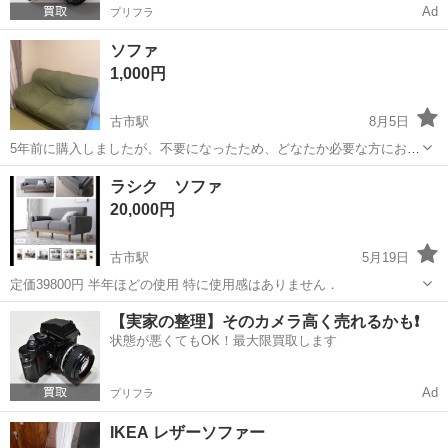
Ad
プリフラ
ソファ
1,000円
古市駅
8月5日
5年前に購入しましたが、不要になったため、どなたか必要な方にお譲
りいたします。 ☑️少しシミがありますが、カバーを付けて使用できま
大阪
羽曳野市
古市駅
ソファ
ラシク ソファ
すので、それほど気にならない程度かと思います。 お車までの積込み
20,000円
は基本的にお客様ご...
古市駅
5月19日
定価39800円 半年ほどの使用 特に使用感はありません．
大阪
羽曳野市
古市駅
ソファ
ありません
【実家の整理】そのカメラ高く売れるかも❗️
状態が悪くてもOK！最大限買取します
Ad
プリフラ
IKEA レザーソファー