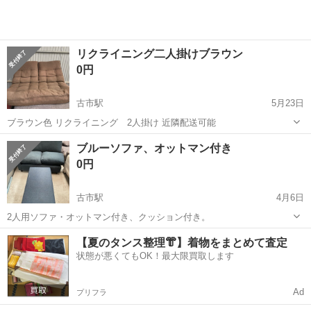
リクライニング二人掛けブラウン
0円
古市駅
5月23日
ブラウン色 リクライニング 2人掛け 近隣配送可能
大阪
藤井寺市
古市駅
ソファ
リクライニング
ブルーソファ、オットマン付き
0円
古市駅
4月6日
2人用ソファ・オットマン付き、クッション付き。
大阪
藤井寺市
古市駅
ソファ
ブルー
【夏のタンス整理👘】着物をまとめて査定
状態が悪くてもOK！最大限買取します
Ad
プリフラ