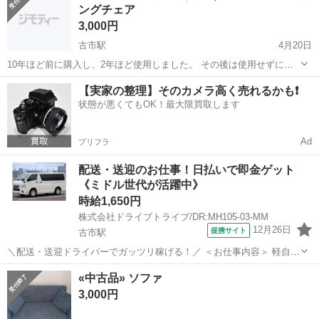
ングチェア
3,000円
古市駅
4月20日
10年ほど前に購入し、2年ほど使用しました。 その後は使用せずに収
納部屋に置いていました。 カバーは2年ほど前に使おうかなと思い当
大阪
羽曳野市
古市駅
ソファ
ソファー
【実家の整理】そのカメラ高く売れるかも❗️
時の白から黒に替えましたが結局使用せずでした。 10年経っています
状態が悪くてもOK！最大限買取します
ので色褪せや傷もありますが...
Ad
プリフラ
配送・送迎のお仕事！日払いで即金ゲット
《ミドル世代が活躍中》
時給1,650円
株式会社ドライブトライブ/DR:MH105-03-MM
12月26日
提携サイト
古市駅
＼配送・送迎ドライバーでガッツリ稼げる！／ ＜お仕事内容＞ 軽自動
車で宅配ドライバー ■車種・内容：DR:軽自動車 ■商品：雑貨 ■配送
大阪
藤井寺市
古市駅
デリバリー
«中古品» ソファ
先：個人宅 ■配送件数：日による ＜必須資格＞ 普通免許AT 派遣
3,000円
社員 ＜充...