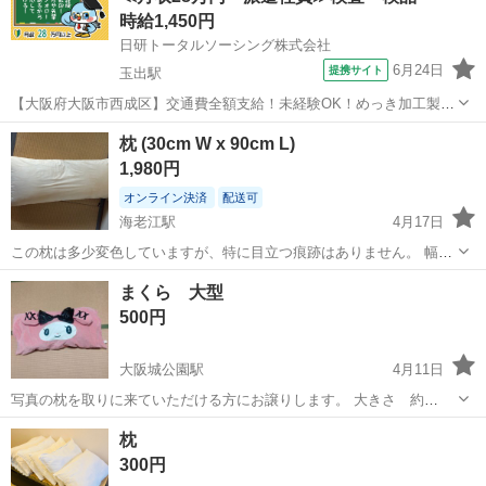
時給1,450円
日研トータルソーシング株式会社
6月24日
提携サイト
玉出駅
【大阪府大阪市西成区】交通費全額支給！未経験OK！めっき加工製品
の出荷前処理・検査《お仕事No.8A785-JS》 お仕事について 各種めっ
大阪
大阪市
玉出駅
その他
枕 (30cm W x 90cm L)
き加工製品の出荷前処理、検査業務です。 ※業務の変更、就業場所の
1,980円
変更の範囲、契約...
オンライン決済
配送可
海老江駅
4月17日
この枕は多少変色していますが、特に目立つ痕跡はありません。 幅は
30センチメートル、長さは90センチメートルです。 枕カバーをご用意
大阪
大阪市
海老江駅
寝具
ありません
まくら 大型
できます。 駅でのピックアップも手配できますが、配達は別途料金が
500円
かかります。
大阪城公園駅
4月11日
写真の枕を取りに来ていただける方にお譲りします。 大きさ 約
50✕105cm 使用品のため神経質な方はご遠慮ください。 ノークレーム
大阪
大阪市
大阪城公園駅
寝具
大型
枕
ノーリターンでお願いします。 こちらの品物は場所が大阪メトロ谷町
300円
線の駒川中野駅か...