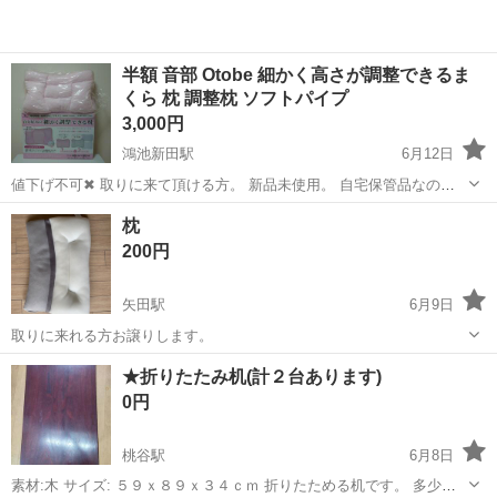
半額 音部 Otobe 細かく高さが調整できるま
くら 枕 調整枕 ソフトパイプ
3,000円
鴻池新田駅
6月12日
値下げ不可✖ 取りに来て頂ける方。 新品未使用。 自宅保管品なので
細かい点が気になられる方、神経質な方はご遠慮下さい。 定価7980円
大阪
大阪市
鴻池新田駅
寝具
パイプ
枕
ウレタンシート２枚で枕全体の高さを調整可能 内部が７つのユニット
200円
に分かれている...
矢田駅
6月9日
取りに来れる方お譲りします。
大阪
大阪市
矢田駅
寝具
譲り
★折りたたみ机(計２台あります)
0円
桃谷駅
6月8日
素材:木 サイズ: ５９ｘ８９ｘ３４ｃｍ 折りたためる机です。 多少傷