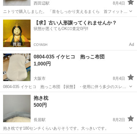
西田辺駅
8月4日
ニトリで購入しました。 「首をしっかり支えるまくら 首フィット」
▼サイズ 幅60×奥行40×高さ8.5cm ▼素材 ポリエステル ▼その他 購入
大阪
大阪市
西田辺駅
寝具
近場
【求】古い人形譲ってくれませんか？
時 2,990円 使用は数回で保管していました。 状態はとても綺麗です...
状態が悪くてもOK🙆‍♀️査定0円‼️
Ad
COYASH
0804-035 イケヒコ 抱っこ布団
1,000円
大阪市
8月4日
0804-035 イケヒコ 抱っこ布団 【状態】 ・使用に伴う多少のスレ、
キズ、落としきれない汚れなどございます ・詳細は現地でご確認くだ
大阪
大阪市
寝具
現地
抱き枕
さい ・お値引きは出来かねますのでご了承願います ※中古品のため、
500円
状...
長居駅
8月2日
抱き枕です180センチくらいありそうです。大っきいです。
大阪
大阪市
長居駅
寝具