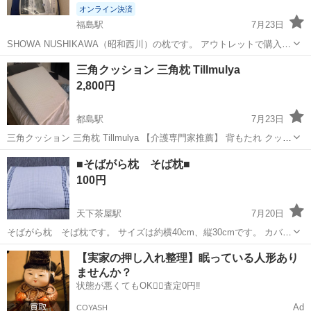
オンライン決済
福島駅
7月23日
SHOWA NUSHIKAWA（昭和西川）の枕です。 アウトレットで購入し
ました。 数ヶ月使用しました。 カバーをつけていたので本体にはほぼ
大阪
大阪市
福島駅
寝具
玄関
三角クッション 三角枕 Tillmulya
使用感はありません。カバーもまだ綺麗だと思いますので必要であれ
2,800円
ばおつけします。 ...
都島駅
7月23日
三角クッション 三角枕 Tillmulya 【介護専門家推薦】 背もたれ クッシ
ョン OEKO-TEX®認証 6in1 腰枕【真·25D高反発】 背中クッション 洗
大阪
大阪市
都島駅
寝具
■そばがら枕 そば枕■
える枕カバー テレビ 読書 ごろ寝 父の日 敬老の日 クリス...
100円
天下茶屋駅
7月20日
そばがら枕 そば枕です。 サイズは約横40cm、縦30cmです。 カバー
は洗濯済みです。 よろしくお願いします。
大阪
大阪市
天下茶屋駅
寝具
そばがら
【実家の押し入れ整理】眠っている人形あり
ませんか？
状態が悪くてもOK🙆‍♀️査定0円‼️
Ad
COYASH