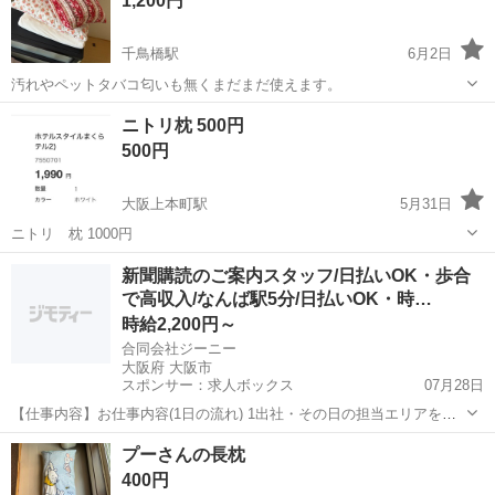
1,200円
千鳥橋駅
6月2日
汚れやペットタバコ匂いも無くまだまだ使えます。
大阪
大阪市
千鳥橋駅
寝具
セット
ニトリ枕 500円
500円
大阪上本町駅
5月31日
ニトリ 枕 1000円
大阪
大阪市
大阪上本町駅
寝具
新聞購読のご案内スタッフ/日払いOK・歩合
で高収入/なんば駅5分/日払いOK・時…
時給2,200円～
合同会社ジーニー
大阪府 大阪市
スポンサー：求人ボックス
07月28日
【仕事内容】お仕事内容(1日の流れ) 1出社・その日の担当エリアを確
認 2サービスのご案内・ご説明 3夕方に実績を先輩と共有、翌日の動き
アルバイト・パート / 業務委託
プーさんの長枕
方を相談 重い荷物を運ぶような力仕事はありません。 未経験でも安心
400円
な理由 ・入社後は先輩が同行...