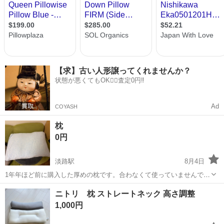
【求】古い人形譲ってくれませんか？
状態が悪くてもOK🙆‍♀️査定0円‼️
Ad
COYASH
枕
0円
淡路駅
8月4日
1年年ほど前に購入した厚めの枕です。合わなくて使っていませんでし
た。自宅まで受け取りに来てくださる方、よろしくお願いします。
大阪
大阪市
淡路駅
寝具
ニトリ 枕 ストレートネック 高さ調整
1,000円