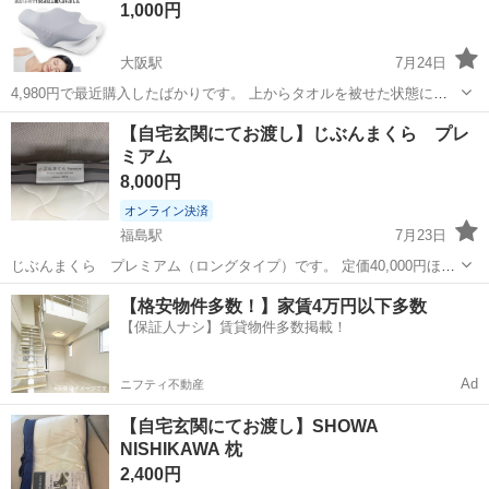
1,000円
大阪駅
7月24日
4,980円で最近購入したばかりです。 上からタオルを被せた状態にて
で、 1ヶ月くらい使いましたが、 自分の首にはフィットしなかったの
大阪
大阪市
大阪駅
寝具
【自宅玄関にてお渡し】じぶんまくら プレ
で手放します！😭 状態は特に汚れなどはなく、 まあまあキレイめか
ミアム
なとは思います。 ⭐️...
8,000円
オンライン決済
福島駅
7月23日
じぶんまくら プレミアム（ロングタイプ）です。 定価40,000円ほ
ど。 5年ほど？使用したかと思います。 カバーをつけて使用していま
大阪
大阪市
福島駅
寝具
玄関
【格安物件多数！】家賃4万円以下多数
したが添付4枚目のようにシミが付いています。 ご質問等あればお気
【保証人ナシ】賃貸物件多数掲載！
軽にお問い合わせくだ...
Ad
ニフティ不動産
【自宅玄関にてお渡し】SHOWA
NISHIKAWA 枕
2,400円