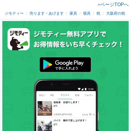
ページTOPへ
ジモティー
売ります・あげます
家具
寝具
枕
大阪府の枕