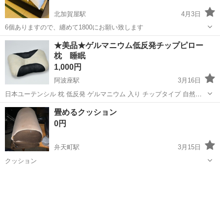
北加賀屋駅
4月3日
6個ありますので、纏めて1800にお願い致します
大阪
大阪市
北加賀屋駅
寝具
★美品★ゲルマニウム低反発チップピロー
枕 睡眠
1,000円
阿波座駅
3月16日
日本ユーテンシル 枕 低反発 ゲルマニウム 入り チップタイプ 自然な
寝姿勢 本体重量:約790g サイズ: 本体サイズは約330×460×100mm 側
大阪
大阪市
阿波座駅
寝具
ゲルマニウム
畳めるクッション
地には通気性の良いメッシュ素材を採用 Amazonで５５００円...
0円
弁天町駅
3月15日
クッション
大阪
大阪市
弁天町駅
寝具