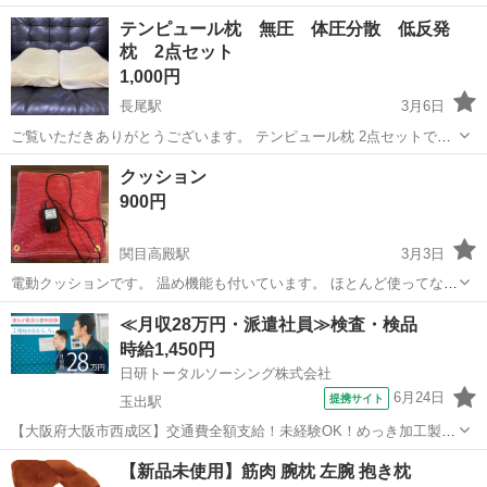
テンピュール枕 無圧 体圧分散 低反発
枕 2点セット
1,000円
長尾駅
3月6日
ご覧いただきありがとうございます。 テンピュール枕 2点セットで
す。 使用したものですので、若干のヘタリがございますが、カバーを
大阪
大阪市
長尾駅
寝具
テンピュール枕
クッション
して頂ければ、まだまだ低反発枕として利用いただけます。 画像をご
900円
確認いただきご不明な...
関目高殿駅
3月3日
電動クッションです。 温め機能も付いています。 ほとんど使ってない
美品です。 子供がいるので、950円で買っていただけたら嬉しいで
大阪
大阪市
関目高殿駅
寝具
電動
≪月収28万円・派遣社員≫検査・検品
す。
時給1,450円
日研トータルソーシング株式会社
6月24日
提携サイト
玉出駅
【大阪府大阪市西成区】交通費全額支給！未経験OK！めっき加工製品
の出荷前処理・検査《お仕事No.8A785-JS》 お仕事について 各種めっ
大阪
大阪市
玉出駅
その他
【新品未使用】筋肉 腕枕 左腕 抱き枕
き加工製品の出荷前処理、検査業務です。 ※業務の変更、就業場所の