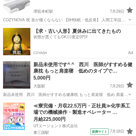
堺筋本町駅
7月29日
COZYNOVA 枕 首が痛くならない 【8H快眠・低反発】 人間工学設計
低反発枕 肩こり対策まくら 60D 高密度 3D構造枕 50x30cm | 低め 高
大阪
大阪市
堺筋本町駅
寝具
【求・古い人形】夏休みに出てきたもの
め 二段階高さ調整可 快眠 安眠枕 洗える 冷感枕カバー 横向き...
状態が悪くてもOK🙆‍♀️査定0円‼️
Ad
COYASH
新品未使用です^ ^ 西川 医師がすすめる健
康枕 もっと肩楽寝 低めのタイプで…
5,000円
大阪駅
7月29日
新品未使用 西川 医師がすすめる健康枕 もっと肩楽寝 低め 肩凝り
や首痛の相談を受けてきた、さつきが丘病院院長 奥山先生と東京西川
大阪
大阪市
大阪駅
寝具
≪寮完備・月収22.5万円・正社員≫化学系工
が共同開発した快適枕のロングセラー商品【医師がすすめる健康枕】
場での機械操作・製造オペレーター …
後頭部、首、肩の圧力バランス...
月給225,000円
UTエージェント株式会社
7月18日
提携サイト
東三国駅