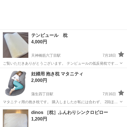
テンピュール 枕
4,000円
天神橋筋六丁目駅
7月18日
ご覧いただきありがとうございます。 テンピュールの低反発枕です。
使用期間は約一年でニオイや汚れはほとんどありません。 ペットなど
大阪
大阪市
天神橋筋六丁目駅
寝具
妊婦用 抱き枕 マタニティ
も飼っておりません。
2,000円
蒲生四丁目駅
7月16日
マタニティ用の抱き枕です。 購入しましたが私には合わず、 2回ほど
使用し、保管しておりました。 へたりなどなく、ほぼ未使用品です。
大阪
大阪市
蒲生四丁目駅
寝具
dinos ［枕］ふんわりシンクロピロー
6000円くらいで購入しました。 ※現物の写真は追って更新します。
1,200円