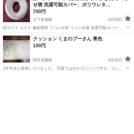
せ寝 洗濯可能カバー、ポリウレタ…
プ アウト...
700円
天下茶屋駅
6月28日
顔マクラ エステ 施術用枕 うつぶせ枕 うつぶせ寝 洗濯可能カバー ポ
リウレタン充填 数回しか使用しておらず、全体的に状態は良好です。
大阪
大阪市
天下茶屋駅
寝具
状態
クッション くまのプーさん 青色
カバーは取り外して洗うことができます。
100円
関目高殿駅
6月26日
1年半ほど使用していました。 写真では分かりにくいですが、少し汚
れがあります。 サイズは 39×23×7cm程度です。
大阪
大阪市
関目高殿駅
寝具