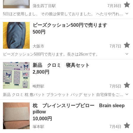
蒲生四丁目駅
7月16日
5日ほど使用しまし、 その後は保管しておりました。 へたりや汚れも
なく、まだまだご使用頂けます。 定価9819円
大阪
大阪市
蒲生四丁目駅
寝具
ビーズクッション500円で売ります
https://www.dinos.co.jp/p/1357300496/
500円
大阪市
7月7日
ビーズクッション500円で売ります。長さは26cmです。
大阪
大阪市
寝具
ビーズクッション
新品 クロミ 寝具セット
2,800円
鴫野駅
7月5日
新品 クロミ 枕 敷パット ブランケット バッグ セット 自宅保管をご理
解頂ける方 JR鴫野駅改札西口
大阪
大阪市
鴫野駅
寝具
クロミ
枕 ブレインスリープピロー Brain sleep
pillow
10,000円
塚本駅
7月4日