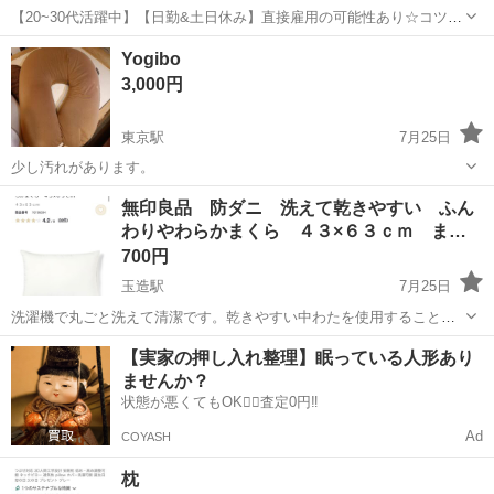
【20~30代活躍中】【日勤&土日休み】直接雇用の可能性あり☆コツコ
ツ繰り返し！化学製品のピッキング・原料投入♪《JTUM1C》 詳細情
大阪
大阪市
東三国駅
その他
Yogibo
報 ＼化学製品製造の原料投入、運搬など／ ☆未経験歓迎！ 丁寧な
3,000円
研修と指導で安心の...
東京駅
7月25日
少し汚れがあります。
大阪
大阪市
東京駅
寝具
Yogibo
無印良品 防ダニ 洗えて乾きやすい ふん
わりやわらかまくら ４３×６３ｃｍ ま…
700円
玉造駅
7月25日
洗濯機で丸ごと洗えて清潔です。乾きやすい中わたを使用すること
で、お手入れしやすくしました。 【特長】 やわらかで、ふんわり包み
大阪
大阪市
玉造駅
寝具
無印良品
【実家の押し入れ整理】眠っている人形あり
込む感触が特長です。 洗濯機で丸ごと洗えて、かつ乾きやすいので、
ませんか？
お手入れしやすく清潔です。 側生地...
状態が悪くてもOK🙆‍♀️査定0円‼️
Ad
COYASH
枕