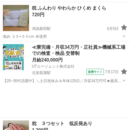
がありますが使用に問題はございません。 2台ございます。１台でも
大阪
大阪市
桃谷駅
寝具
枕 ふんわり やわらか ひくめ まくら
貰っていただける方大歓迎です。 できるだけ早くとりにきてくれる方
720円
を優先させてい...
鴻池新田駅
6月5日
低め ３５×５０cm 未使用
大阪
大阪市
鴻池新田駅
寝具
≪寮完備・月収34万円・正社員≫機械系工場
での検査・検品 交替制
月給240,000円
UTエージェント株式会社
7月17日
提携サイト
北加賀屋駅
【20~30代活躍中】＼土日祝休み＆年休125日／月収34万円可★最高15
万円インセンティブあり！金属部品の仕上げ・検査スタッフ
大阪
大阪市
北加賀屋駅
その他
《JFKP1C》 詳細情報 ＼金属製品のバリ取り・加工・検査／ 大手産業
機械メーカーでのお仕...
枕 ３つセット 低反発あり