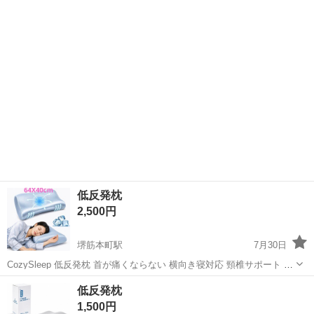
低反発枕
2,500円
堺筋本町駅
7月30日
CozySleep 低反発枕 首が痛くならない 横向き寝対応 頸椎サポート 2
段階高さ調整 涼感 体圧分散 洗える 日本人体型設計 64×40cm
大阪
大阪市
堺筋本町駅
寝具
低反発枕
低反発枕
1,500円