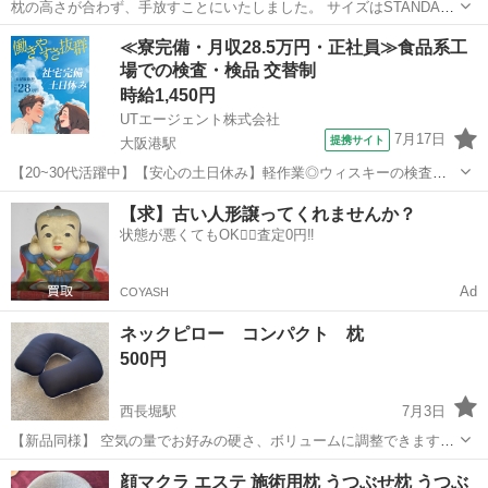
枕の高さが合わず、手放すことにいたしました。 サイズはSTANDARD
はになります。 定価：33,000円（税込） 中古の為、少しのへたり等は
大阪
大阪市
塚本駅
寝具
Brain
≪寮完備・月収28.5万円・正社員≫食品系工
ありますが、使用する分には問題はありません。 中古品にご理解いた
場での検査・検品 交替制
だける方のみ...
時給1,450円
UTエージェント株式会社
7月17日
提携サイト
大阪港駅
【20~30代活躍中】【安心の土日休み】軽作業◎ウィスキーの検査作
業！未経験歓迎★高収入！月収28万円可《JNIO1C》 詳細情報 ＜ウィ
大阪
大阪市
大阪港駅
その他
【求】古い人形譲ってくれませんか？
スキーの検査作業！＞ 未経験の方歓迎♪ 丁寧な研修があるので初めて
状態が悪くてもOK🙆‍♀️査定0円‼️
の方も安心！ ...
Ad
COYASH
ネックピロー コンパクト 枕
500円
西長堀駅
7月3日
【新品同様】 空気の量でお好みの硬さ、ボリュームに調整できます。
柔らかな肌触り。 空気を抜いてコンパクトに持ち運べます。 最大横
大阪
大阪市
西長堀駅
寝具
空気
顔マクラ エステ 施術用枕 うつぶせ枕 うつぶ
幅 約37 最大奥行 約27 最大厚 約10cm リビング 乗り物 キャン