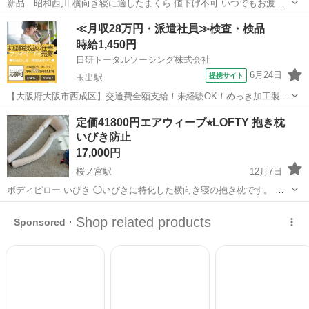
新品 昭和西川 横向き寝に適したまくら 値下げ不可 いつでもお渡し
可能です
大阪
大阪市
大阪駅
寝具
新品
≪月収28万円・派遣社員≫検査・検品
時給1,450円
日研トータルソーシング株式会社
6月24日
提携サイト
玉出駅
【大阪府大阪市西成区】交通費全額支給！未経験OK！めっき加工製品
の出荷前処理・検査《お仕事No.8A785-JS》 お仕事について 各種めっ
大阪
大阪市
玉出駅
その他
定価41800円エアウィーブ⭐︎LOFTY 抱き枕
き加工製品の出荷前処理、検査業務です。 ※業務の変更、就業場所の
いびき防止
変更の範囲、契約...
17,000円
桜ノ宮駅
12月7日
ボディピロー いびき ◯いびきに特化した横向き寝の抱き枕です。 ◯
横向き寝になるといびきが軽減する方におすすめです。 ◯肌が多く触
大阪
大阪市
桜ノ宮駅
寝具
抱き枕
れる部分にエアウィーヴのエアファイバーを使用しています。 価格：
41,800円 サイズ・仕...