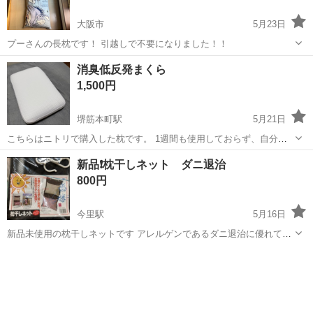
大阪市
5月23日
プーさんの長枕です！ 引越しで不要になりました！！
大阪
大阪市
寝具
プーさん
消臭低反発まくら
1,500円
堺筋本町駅
5月21日
こちらはニトリで購入した枕です。 1週間も使用しておらず、自分に
は合わなかったため出品します。 2個あります。1個1500円です。 ●抗
大阪
大阪市
堺筋本町駅
寝具
ネット
新品❗️枕干しネット ダニ退治
菌防臭加工(カバー表生地・裏生地) ●3大消臭加工(カバー表生地・裏生
800円
地) ※アンモ...
今里駅
5月16日
新品未使用の枕干しネットです アレルゲンであるダニ退治に優れてい
ます。
大阪
大阪市
今里駅
寝具
ネット