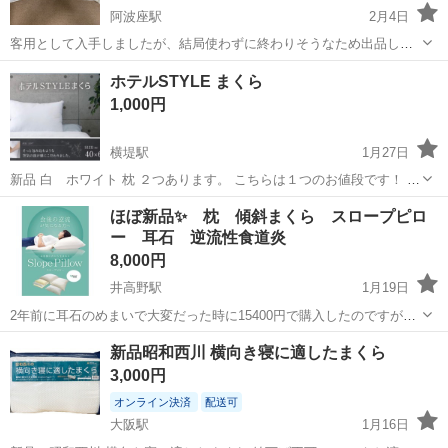
阿波座駅
2月4日
客用として入手しましたが、結局使わずに終わりそうなため出品しま
す。 未使用ですが、中古品であることをご理解ください。 日本製 快
大阪
大阪市
阿波座駅
寝具
ふるさと納税
ホテルSTYLE まくら
適な眠りの必需品「まくら」 機能性を追求 1. 丸洗いOK、スッキリ、
1,000円
水切り！ ご家庭...
横堤駅
1月27日
新品 白 ホワイト 枕 ２つあります。 こちらは１つのお値段です！ 製
品特長 ●優れた通気性 空気の抜けが良いので、頭にフィットする使用
大阪
大阪市
横堤駅
寝具
ホワイト
ほぼ新品✨ 枕 傾斜まくら スロープピロ
感 ●上質な肌触り ネイビーとプランではなめらかなボリエステルサテ
ー 耳石 逆流性食道炎
ン生地を 使用 ホワ...
8,000円
井高野駅
1月19日
2年前に耳石のめまいで大変だった時に15400円で購入したのですが、
高さが合わず1週間ほど使用しただけで倉庫に保管していましたのでと
大阪
大阪市
井高野駅
寝具
逆流性食道炎
新品昭和西川 横向き寝に適したまくら
ても綺麗だと思います。 (神経質な方、完璧な新品を求められる方はご
3,000円
遠慮下さい) 最後から2...
オンライン決済
配送可
大阪駅
1月16日