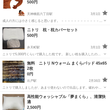
500円
変更の範囲、契約...
天神橋筋六丁目駅
3月1日
成人の方には小さく感じると思います。 －－－－－－－－－－－－－
－－－－－－－－－－－－ 何日も先のお約束で当日ドタキャンされた
大阪
大阪市
天神橋筋六丁目駅
寝具
抱き枕
ニトリ 枕・枕カバーセット
ことが多々あり、 引き取り日が早い方を優先させて頂きたいと考えて
500円
おりますので、 ...
弁天町駅
3月1日
ニトリで5,000円くらいで購入した枕です。 新しい枕を購入したので
出品します。
大阪
大阪市
弁天町駅
寝具
ニトリ
無料 ニトリ Nウォーム まくらパッド 45x65
2枚
0円
出戸駅
2月16日
ニトリで購入しましたが、あまり使わないので出品します。破れや汚
れ、臭いなどはありません。 ご覧いただきありがとうございます。こ
大阪
大阪市
出戸駅
寝具
ニトリ
高性能ウォッシャブル「夢まくら」、清潔快
の商品についてご質問がある場合や詳細を知りたい場合は、こちらか
適
らお気軽にご連絡ください。週末...
2,500円