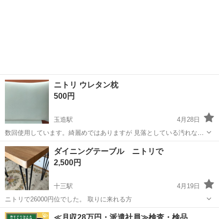
ニトリ ウレタン枕
500円
玉造駅
4月28日
数回使用しています。綺麗めではありますが 見落としている汚れなど
あるかもしれません。 まだふっくらとして弾力はあります。 ご理解を
大阪
大阪市
玉造駅
寝具
ニトリ
ダイニングテーブル ニトリで
いただける方へお譲りしたいと思います。 よろしくお願いします
2,500円
🙇🏻‍♀️⸒⸒ ...
十三駅
4月19日
ニトリで26000円位でした。 取りに来れる方
大阪
大阪市
十三駅
寝具
ニトリ
≪月収28万円・派遣社員≫検査・検品