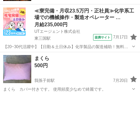
≪寮完備・月収23.5万円・正社員≫化学系工
場での機械操作・製造オペレーター …
月給235,000円
UTエージェント株式会社
7月17日
提携サイト
東三国駅
【20~30代活躍中】【日勤＆土日休み】化学製品の製造補助！無料送
迎バスあり！直接雇用のチャンスあり☆《JRQL1C》 詳細情報 ★化学
大阪
大阪市
東三国駅
その他
まくら
製品製造の原料投入、運搬など★ ☆未経験歓迎！ 体を動かすことが
500円
好きな方にピッタリ...
我孫子前駅
7月20日
まくら カバー付きです。 使用頻度少なめで綺麗です。
大阪
大阪市
我孫子前駅
寝具