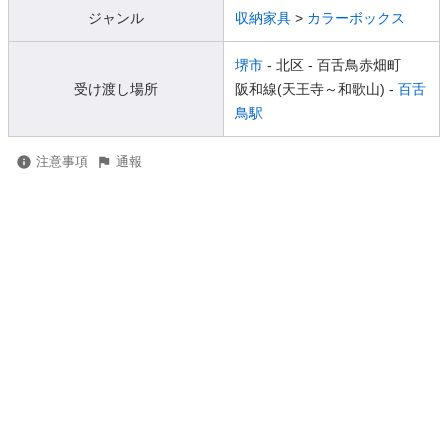
ジャンル
収納家具
>
カラーボックス
堺市
- 北区
- 百舌鳥赤畑町
受け渡し場所
阪和線(天王寺～和歌山) -
百舌
鳥駅
注意事項
通報