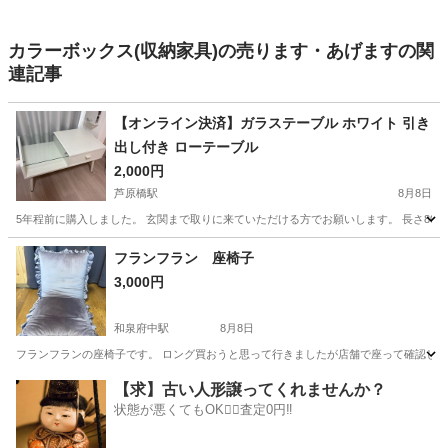
カラーボックス(収納家具)の売ります・あげますの関
連記事
【オンライン決済】ガラステーブル ホワイト 引き
出し付き ローテーブル
2,000円
芦原橋駅
8月8日
5年程前に購入しました。 玄関まで取りに来ていただける方でお願いします。 長さ80cm×幅
大阪
大阪市
芦原橋駅
テーブル
フランフラン 座椅子
3,000円
和泉府中駅
8月8日
フランフランの座椅子です。 ロング買おうと思って行きましたが店舗で座って確認してこのサイズに
大阪
泉北郡
和泉府中駅
椅子
【求】古い人形譲ってくれませんか？
状態が悪くてもOK🙆‍♀️査定0円‼️