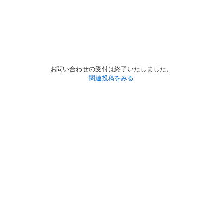
お問い合わせの受付は終了いたしました。
関連投稿をみる
初めての方へ
利用規約
プライバシーポリシー
プライバシー・ステートメント
健全化に資する運用方針
お問い合わせ
運営会社
サイトマップ
ご利用ガイド
フリーワードで探す
PC版で表示
都道府県選択