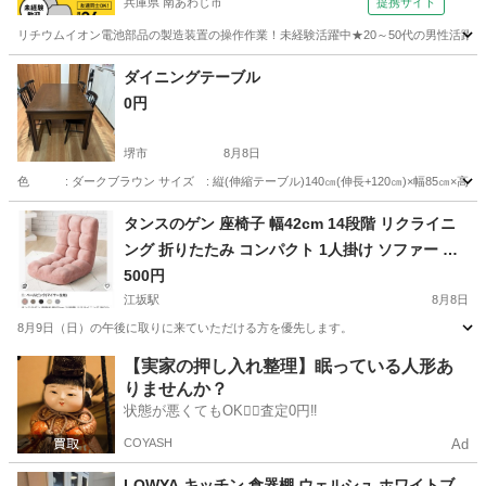
兵庫県 南あわじ市
提携サイト
リチウムイオン電池部品の製造装置の操作作業！未経験活躍中★20～50代の男性活躍中
兵庫
南あわじ市
その他
ダイニングテーブル
0円
堺市
8月8日
色 : ダークブラウン サイズ : 縦(伸縮テーブル)140㎝(伸長+120㎝)×幅85
大阪
堺市
テーブル
タンスのゲン 座椅子 幅42cm 14段階 リクライニ
ング 折りたたみ コンパクト 1人掛け ソファー チ
ェア
500円
江坂駅
8月8日
8月9日（日）の午後に取りに来ていただける方を優先します。
大阪
吹田市
江坂駅
ソファ
【実家の押し入れ整理】眠っている人形あ
りませんか？
状態が悪くてもOK🙆‍♀️査定0円‼️
COYASH
Ad
LOWYA キッチン 食器棚 ウェルシュ ホワイトブ