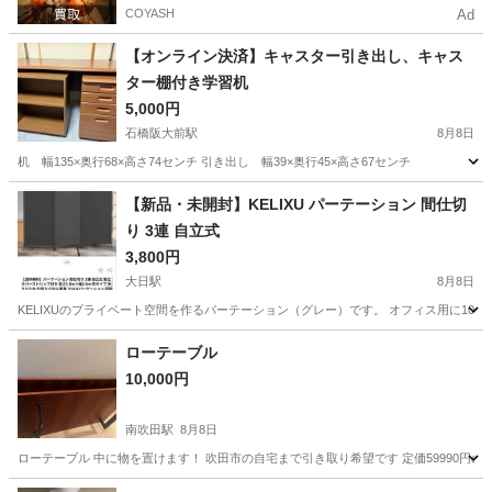
COYASH
Ad
【オンライン決済】キャスター引き出し、キャス
ター棚付き学習机
5,000円
石橋阪大前駅
8月8日
机 幅135×奥行68×高さ74センチ 引き出し 幅39×奥行45×高さ67センチ 
大阪
箕面市
石橋阪大前駅
テーブル
キャスター
【新品・未開封】KELIXU パーテーション 間仕切
り 3連 自立式
3,800円
大日駅
8月8日
KELIXUのプライベート空間を作るパーテーション（グレー）です。 オフィス用に10
大阪
守口市
大日駅
オフィス用家具
間仕切り
ローテーブル
10,000円
南吹田駅
8月8日
ローテーブル 中に物を置けます！ 吹田市の自宅まで引き取り希望です 定価59990円の