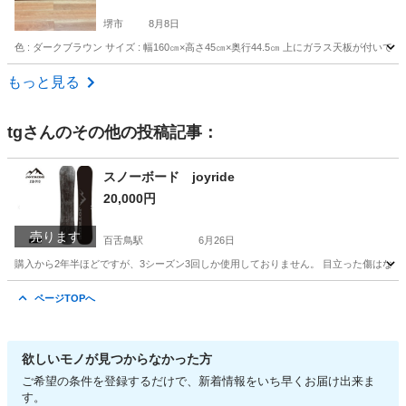
堺市
8月8日
色 : ダークブラウン サイズ : 幅160㎝×高さ45㎝×奥行44.5㎝ 上にガラス天板
大阪
堺市
家具
もっと見る
tg
さんのその他の投稿記事：
スノーボード joyride
20,000円
売ります
百舌鳥駅
6月26日
購入から2年半ほどですが、3シーズン3回しか使用しておりません。 目立った傷はなくか
大阪
堺市
百舌鳥駅
スノーボード
ページTOPへ
欲しいモノが見つからなかった方
ご希望の条件を登録するだけで、新着情報をいち早くお届け出来ま
す。