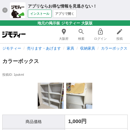
アプリならお得な情報を見逃さない！
インストール
アプリで開く
地元の掲示板 ジモティー 大阪版
大阪府
検索
ログイン
投稿
ジモティー
売ります・あげます
家具
収納家具
カラーボックス
カラーボックス
投稿ID: 1pukml
1,000円
商品価格