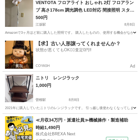
大阪
吹田市
南吹田駅
家具
VENTOTA フロアライト おしゃれ 2灯 フロアラン
プ 高さ178cm 調光調色 LED対応 間接照明 スタン
ドライト プラスチック 読書 木目 寝室 リビング P
500円
ois WH 本体のみ vo417110
江坂駅
8月8日
Amazonで3ヶ月ほど前に購入した照明です。 購入したものの、使用する機会がなかっ
大阪
吹田市
江坂駅
照明器具
【求】古い人形譲ってくれませんか？
状態が悪くてもOK🙆‍♀️査定0円‼️
COYASH
Ad
ニトリ レンジラック
1,000円
曽根駅
8月8日
2021年に購入していたニトリのレンジラックです。 引っ越し後使わなくなってしまっ
大阪
豊中市
曽根駅
収納家具
≪月収34万円・派遣社員≫機械操作・製造補助
時給1,490円
株式会社BREXA Next