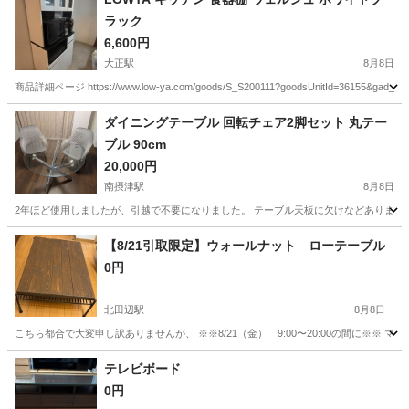
ラック
6,600円
大正駅
8月8日
商品詳細ページ https://www.low-ya.com/goods/S_S200111?goodsUnitId=36155&gad_sour
大阪
大阪市
大正駅
収納家具
ダイニングテーブル 回転チェア2脚セット 丸テー
ブル 90cm
20,000円
南摂津駅
8月8日
2年ほど使用しましたが、引越で不要になりました。 テーブル天板に欠けなどありません。
大阪
摂津市
南摂津駅
ダイニングセット
【8/21引取限定】ウォールナット ローテーブル
0円
北田辺駅
8月8日
こちら都合で大変申し訳ありませんが、 ※※8/21（金） 9:00〜20:00の間に※
大阪
大阪市
北田辺駅
テーブル
テレビボード
0円