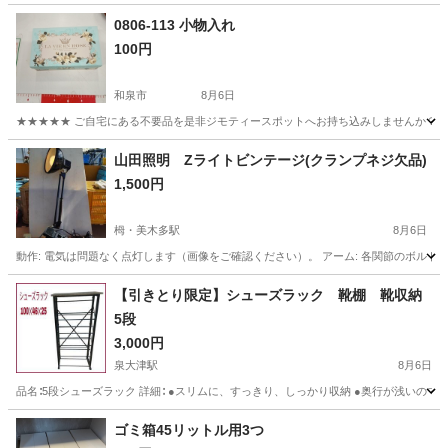
0806-113 小物入れ
100円
和泉市
8月6日
★★★★★ ご自宅にある不要品を是非ジモティースポットへお持ち込みしませんか？ 家
大阪
和泉市
インテリア雑貨/小物
現地
山田照明 Zライトビンテージ(クランプネジ欠品)
1,500円
栂・美木多駅
8月6日
動作: 電気は問題なく点灯します（画像をご確認ください）。 アーム: 各関節のボルト
大阪
堺市
栂・美木多駅
照明器具
【引きとり限定】シューズラック 靴棚 靴収納
5段
3,000円
泉大津駅
8月6日
品名∶5段シューズラック 詳細∶ ●スリムに、すっきり、しっかり収納 ●奥行が浅いの
大阪
岸和田市
泉大津駅
収納家具
シューズラック
ゴミ箱45リットル用3つ