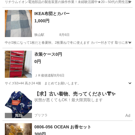
リチウムイオン電池部品の製造装置の操作作業！未経験活躍中★20～50代の男性活躍中
兵庫
南あわじ市
その他
IKEA布団とカバー
1,000円
狭山駅
8月6日
中が2枚になって1枚だと春夏秋、2枚重ねで冬に使えます カバー付きです 取りに来て
大阪
堺市
狭山駅
寝具
衣装ケース0円
0円
ＪＲ俊徳道駅
8月6日
サイズ63×44 高さ24 4個 まとめてお願いします。
大阪
東大阪市
ＪＲ俊徳道駅
家具
ケース
【求】古い着物、売ってください👘✨
状態が悪くてもOK！最大限買取します
プリフラ
Ad
0806-056 OCEAN お香セット
300円