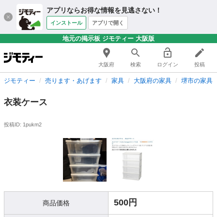
アプリならお得な情報を見逃さない！
インストール
アプリで開く
地元の掲示板 ジモティー 大阪版
大阪府
検索
ログイン
投稿
ジモティー
売ります・あげます
家具
大阪府の家具
堺市の家具
衣装ケース
投稿ID: 1pukm2
500円
商品価格