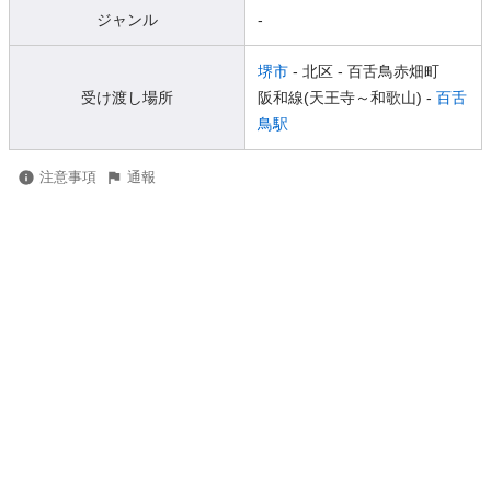
ジャンル
-
堺市
- 北区
- 百舌鳥赤畑町
受け渡し場所
阪和線(天王寺～和歌山) -
百舌
鳥駅
注意事項
通報