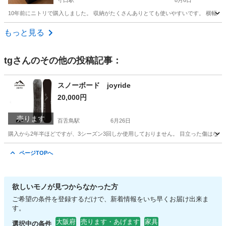
守口駅
8月6日
10年前にニトリで購入しました。 収納がたくさんありとても使いやすいです。 横幅 206cm／ヘッド
大阪
守口市
守口駅
ベッド
もっと見る
tg
さんのその他の投稿記事：
スノーボード joyride
20,000円
売ります
百舌鳥駅
6月26日
購入から2年半ほどですが、3シーズン3回しか使用しておりません。 目立った傷はなくか
大阪
堺市
百舌鳥駅
スノーボード
ページTOPへ
欲しいモノが見つからなかった方
ご希望の条件を登録するだけで、新着情報をいち早くお届け出来ま
す。
大阪府
売ります・あげます
家具
選択中の条件