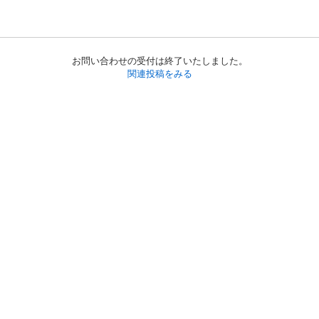
お問い合わせの受付は終了いたしました。
関連投稿をみる
初めての方へ
利用規約
プライバシーポリシー
プライバシー・ステートメント
健全化に資する運用方針
お問い合わせ
運営会社
サイトマップ
ご利用ガイド
フリーワードで探す
PC版で表示
都道府県選択
特定商取引法の表示
利用者情報の外部送信について