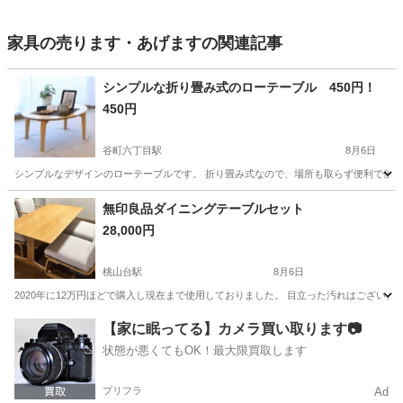
家具の売ります・あげますの関連記事
シンプルな折り畳み式のローテーブル 450円！
450円
谷町六丁目駅
8月6日
シンプルなデザインのローテーブルです。 折り畳み式なので、場所も取らず便利で使いや
大阪
大阪市
谷町六丁目駅
テーブル
ロー
無印良品ダイニングテーブルセット
28,000円
桃山台駅
8月6日
2020年に12万円ほどで購入し現在まで使用しておりました。 目立った汚れはござい
大阪
豊中市
桃山台駅
ダイニングセット
テーブルセット
【家に眠ってる】カメラ買い取ります📷
状態が悪くてもOK！最大限買取します
プリフラ
Ad