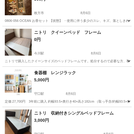
枚方市
8月6日
0806-056 OCEAN お香セット 【状態】 ・使用に伴う多少のスレ、キズ、落とし
大阪
枚方市
インテリア雑貨/小物
OCEAN
ニトリ クイーンベッド フレーム
0円
今川駅
8月6日
ニトリで購入したクイーンサイズのベッドフレームです。処分するので必要な方、取りに
大阪
大阪市
今川駅
ベッド
フレーム
食器棚 レンジラック
5,000円
守口駅
8月6日
定価:27,700円 3年前に購入 約幅93.5×奥行き40×高さ182cm （取っ手含/約幅93.5×
大阪
守口市
守口駅
収納家具
ニトリ 収納付きシングルベッドフレーム
3,000円