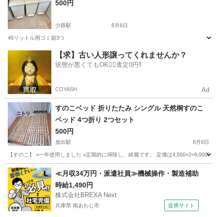
500円
少路駅
8月6日
45リットル用ゴミ箱3つ
大阪
豊中市
少路駅
インテリア雑貨/小物
【求】古い人形譲ってくれませんか？
状態が悪くてもOK🙆‍♀️査定0円‼️
COYASH
Ad
すのこベッド 折りたたみ シングル 天然桐すのこ
ベッド 4つ折り 2つセット
500円
放出駅
8月6日
【すのこ】 ⭐︎一年使用しました ⭐︎定期的に掃除し、綺麗です。 定価は4,500×2=9,
大阪
大阪市
放出駅
ベッド
すのこベッド
≪月収34万円・派遣社員≫機械操作・製造補助
時給1,490円
株式会社BREXA Next
兵庫県 南あわじ市
提携サイト