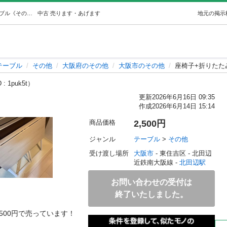
座椅子+折りたたみテーブル (Dong Yun L) 北田辺のテーブル《その他》の中古あげます・譲ります｜ジモティーで不用品の処分
中古
売ります・あげます
地元の掲示
テーブル
その他
大阪府のその他
大阪市のその他
座椅子+折りたた
: 1puk5t）
更新
2026年6月16日 09:35
作成
2026年6月14日 15:14
商品価格
2,500円
ジャンル
テーブル
 > 
その他
受け渡し場所
大阪市
 - 東住吉区
 - 北田辺
近鉄南大阪線 - 
北田辺駅
お問い合わせの受付は
終了いたしました。
00円で売っています！
