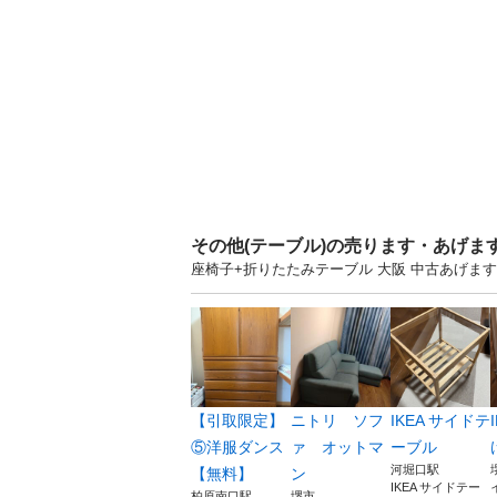
その他(テーブル)の売ります・あげま
座椅子+折りたたみテーブル 大阪 中古あげま
【引取限定】
ニトリ ソフ
IKEA サイドテ
⑤洋服ダンス
ァ オットマ
ーブル
河堀口駅
【無料】
ン
IKEA サイドテー
柏原南口駅
堺市