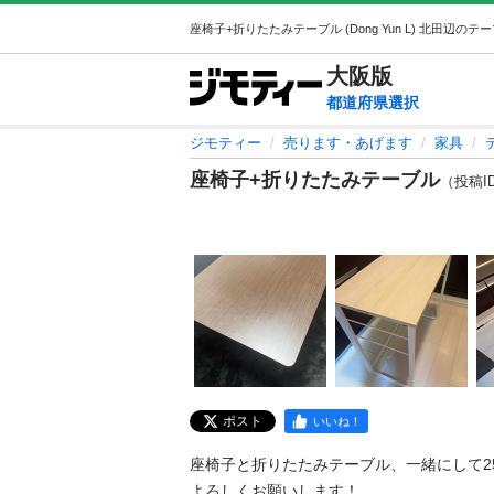
大阪
版
都道府県選択
ジモティー
売ります・あげます
家具
座椅子+折りたたみテーブル
（投稿ID 
ポスト
いいね！
座椅子と折りたたみテーブル、一緒にして25
よろしくお願いします！