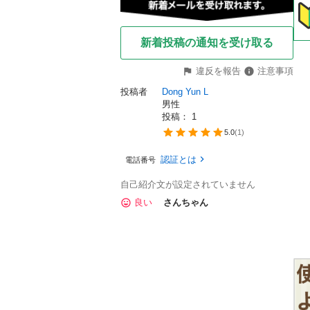
新着投稿の通知を受け取る
違反を報告
注意事項
投稿者
Dong Yun L
男性
投稿： 
1
5.0
(
1
)
認証とは
電話番号
自己紹介文が設定されていません
良い
さんちゃん