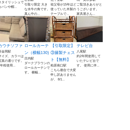
スタイリッシュで
引取り限定 大き
祖父母が15年ほど
ご覧頂きありがと
カバンや帽...
な水牛の角です。
使っていた木製の
うございます。
真ん中の...
テーブルで...
家具屋さん...
カウチソファ
ロールカーテ
【引取限定】
テレビ台
新金岡駅
八尾駅
ン（横幅130)
③籐製チェス
サイズ、カラーは
約2年間使用して
庄内駅
ト【無料】
写真の通りです。
いたテレビ台で
ダークブラウンの
2年程使用...
柏原南口駅
す。 使用に伴...
ロールカーテンで
こちら都合で大変
す。 横幅...
申し訳ありません
が、 8/1...