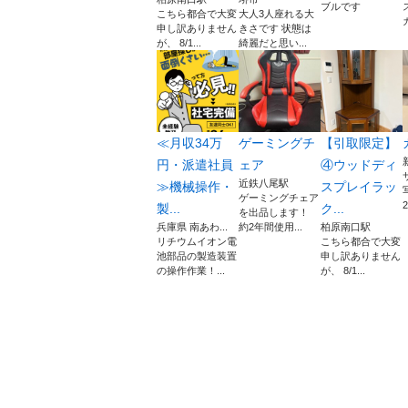
ブルです
こちら都合で大変
大人3人座れる大
申し訳ありません
きさです 状態は
が、 8/1...
綺麗だと思い...
≪月収34万
ゲーミングチ
【引取限定】
円・派遣社員
ェア
④ウッドディ
近鉄八尾駅
≫機械操作・
スプレイラッ
ゲーミングチェア
製...
ク...
を出品します！
兵庫県 南あわ...
約2年間使用...
柏原南口駅
リチウムイオン電
こちら都合で大変
池部品の製造装置
申し訳ありません
の操作作業！...
が、 8/1...