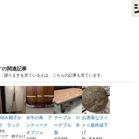
すの関連記事
す・譲りますを見ている人は、こちらの記事も見ています。
IKEA 帽子か
水牛の角 ア
テーブル ロ
お洒落なライ
け ラック
ンティーク
ーテブル 木
ト☆最終値下
堺市
オブジェ
製
げ
イケア 帽子かけ
石切駅
北千里駅
栂・美木多駅