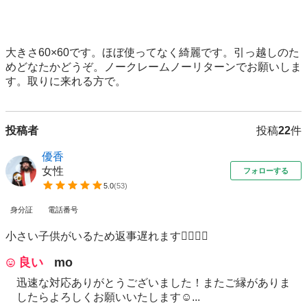
大きさ60×60です。ほぼ使ってなく綺麗です。引っ越しのた
めどなたかどうぞ。ノークレームノーリターンでお願いしま
す。取りに来れる方で。
投稿者
投稿
22
件
優香
女性
フォローする
5.0
(
53
)
身分証
電話番号
小さい子供がいるため返事遅れます🙇‍♀️🙇‍♀️
良い
mo
迅速な対応ありがとうございました！またご縁がありま
したらよろしくお願いいたします☺...