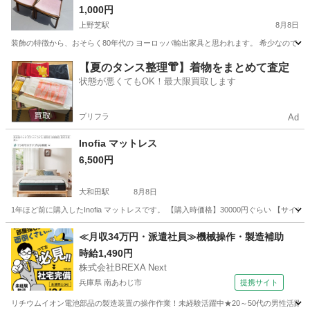
1,000円
上野芝駅
8月8日
装飾の特徴から、おそらく80年代の ヨーロッパ輸出家具と思われます。 希少なので早いもの
大阪
堺市
上野芝駅
椅子
【夏のタンス整理👘】着物をまとめて査定
状態が悪くてもOK！最大限買取します
プリフラ
Ad
Inofia マットレス
6,500円
大和田駅
8月8日
1年ほど前に購入したInofia マットレスです。 【購入時価格】30000円ぐらい 【サイズ
大阪
門真市
大和田駅
寝具
≪月収34万円・派遣社員≫機械操作・製造補助
時給1,490円
株式会社BREXA Next
兵庫県 南あわじ市
提携サイト
リチウムイオン電池部品の製造装置の操作作業！未経験活躍中★20～50代の男性活躍中