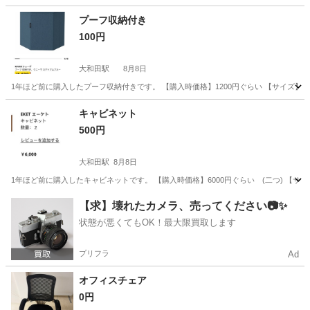
兵庫
南あわじ市
その他
プーフ収納付き
100円
大和田駅
8月8日
1年ほど前に購入したプーフ収納付きです。 【購入時価格】1200円ぐらい 【サイズ】直径
大阪
門真市
大和田駅
収納家具
キャビネット
500円
大和田駅
8月8日
1年ほど前に購入したキャビネットです。 【購入時価格】6000円ぐらい (二つ) 【サイズ】
大阪
門真市
大和田駅
収納家具
【求】壊れたカメラ、売ってください📷✨
状態が悪くてもOK！最大限買取します
プリフラ
Ad
オフィスチェア
0円