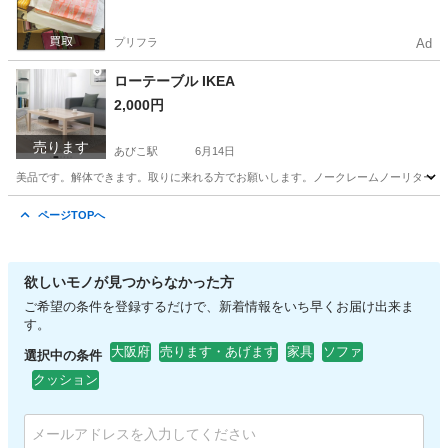
プリフラ
Ad
ローテーブル IKEA
2,000円
売ります
あびこ駅
6月14日
美品です。解体できます。取りに来れる方でお願いします。ノークレームノーリターン
大阪
大阪市
あびこ駅
テーブル
ロー
ページTOPへ
欲しいモノが見つからなかった方
ご希望の条件を登録するだけで、新着情報をいち早くお届け出来ま
す。
大阪府
売ります・あげます
家具
ソファ
選択中の条件
クッション