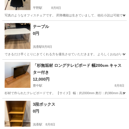
平野駅
8月8日
写真のようなオフィスチェアです。 昇降機能は生きていまして、他社小説は可能です
大阪
大阪市
平野駅
椅子
テーブル
0円
浅香駅
8月8日
できるだけ早くとりにきてくれる方を優先させていただきます。 よろしくおねがいし
大阪
堺市
浅香駅
テーブル
「杉無垢材 ロングテレビボード 幅200cm キャス
ター付き
12,000円
豊中駅
8月8日
杉材で作られたテレビボードです。 【サイズ】 幅：約2000mm 奥行：約380mm 高
大阪
豊中市
豊中駅
収納家具
3段ボックス
0円
浅香駅
8月8日