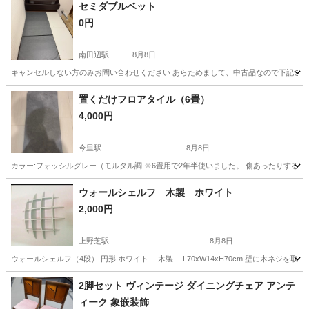
セミダブルベット
0円
南田辺駅
8月8日
キャンセルしない方のみお問い合わせください あらためまして、中古品なので下記ご了
大阪
大阪市
南田辺駅
ベッド
置くだけフロアタイル（6畳）
4,000円
今里駅
8月8日
カラー:フォッシルグレー（モルタル調 ※6畳用で2年半使いました。 傷あったりす
大阪
大阪市
今里駅
カーペット/マット/ラグ
ウォールシェルフ 木製 ホワイト
2,000円
上野芝駅
8月8日
ウォールシェルフ（4段） 円形 ホワイト 木製 L70xW14xH70cm 壁に木ネジを
大阪
堺市
上野芝駅
収納家具
2脚セット ヴィンテージ ダイニングチェア アンテ
ィーク 象嵌装飾