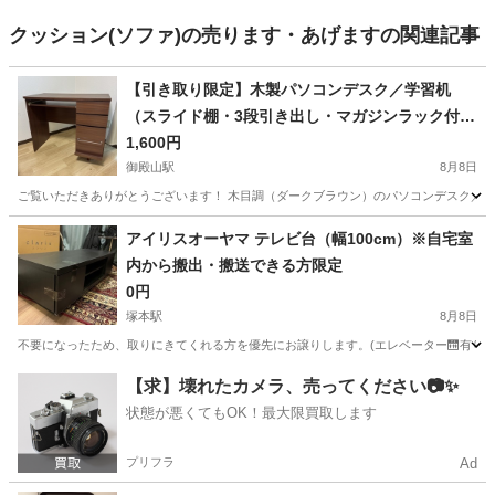
クッション(ソファ)の売ります・あげますの関連記事
【引き取り限定】木製パソコンデスク／学習机
（スライド棚・3段引き出し・マガジンラック付
き）
1,600円
御殿山駅
8月8日
ご覧いただきありがとうございます！ 木目調（ダークブラウン）のパソコンデスク／学
大阪
枚方市
御殿山駅
テーブル
アイリスオーヤマ テレビ台（幅100cm）※自宅室
内から搬出・搬送できる方限定
0円
塚本駅
8月8日
不要になったため、取りにきてくれる方を優先にお譲りします。(エレベーター🛗有り) サイズ: 幅 
大阪
大阪市
塚本駅
収納家具
【求】壊れたカメラ、売ってください📷✨
状態が悪くてもOK！最大限買取します
プリフラ
Ad