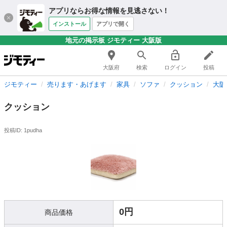
アプリならお得な情報を見逃さない！
インストール
アプリで開く
地元の掲示板 ジモティー 大阪版
大阪府
検索
ログイン
投稿
ジモティー
売ります・あげます
家具
ソファ
クッション
大阪
クッション
投稿ID: 1pudha
0円
商品価格