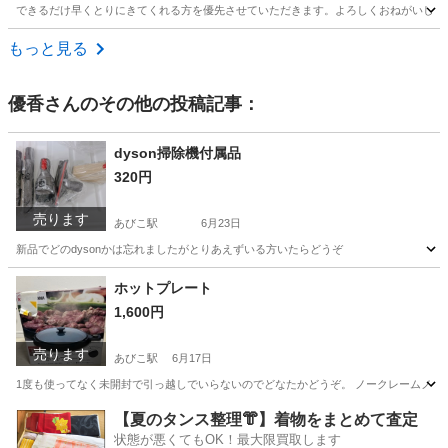
できるだけ早くとりにきてくれる方を優先させていただきます。よろしくおねがいしま
大阪
堺市
浅香駅
収納家具
ボックス
もっと見る
優香
さんのその他の投稿記事：
dyson掃除機付属品
320円
売ります
あびこ駅
6月23日
新品でどのdysonかは忘れましたがとりあえずいる方いたらどうぞ
大阪
大阪市
あびこ駅
生活家電
dyson
ホットプレート
1,600円
売ります
あびこ駅
6月17日
1度も使ってなく未開封で引っ越しでいらないのでどなたかどうぞ。 ノークレームノー
大阪
大阪市
あびこ駅
キッチン家電
【夏のタンス整理👘】着物をまとめて査定
状態が悪くてもOK！最大限買取します